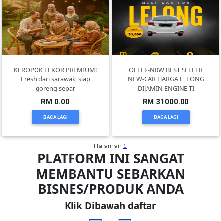
FESYEN
WANITA(0)
KEROPOK LEKOR PREMIUM!
OFFER-N0W BEST SELLER
KECANTIKAN(7)
Fresh dari sarawak, siap
NEW-CAR HARGA LELONG
goreng separ
DIJAMIN ENGINE TI
RM 0.00
RM 31000.00
FESYEN
LELAKI(0)
BACA LAGI
BACA LAGI
MINYAK
Halaman
1
PLATFORM INI SANGAT
WANGI(8)
MEMBANTU SEBARKAN
BISNES/PRODUK ANDA
PENDIDIKAN(19)
Klik Dibawah daftar
DERMA