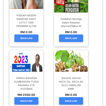
PENAWAR ALTER
Alternatif|Mitos M
RM 0.00
RM 0.00
BACA LAGI
BACA LAGI
TARIKH BAYARAN
BAHAYA SACHA
SUMBANGAN TUNAI
INCHI OIL. BACA INI
RAHMAH STR
DULU SEBELUM
2023|BAN
AMBI
RM 2500.00
RM 0.00
BACA LAGI
BACA LAGI
Lain Lain Iklan Dari Kedai yang sama