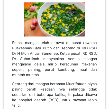
PEKERJAAN(0)
Empat mangsa telah dirawat di pusat rawatan
Puskesmas Batu Putih dan seorang di IRD RSD
SERVIS(17)
Dr H Moh Anuar Sumenep. Ketua pusat IRD RSD,
Dr Suhartinah menyatakan semua mangsa
HARTA
mengalami gejala mirip keracunan makanan
BENDA(1)
seperti pening, perut kembung, mual dan
muntah muntah.
Seorang dari mangsa bernama Muarifatuddiniyah
LAIN-
paling parah keadaan nya sehingga tidak
LAIN
sedarkrn diri beberapa ketika, terpaksa dibawa
KEPERLUAN(16)
ke hospital daerah (RSD) untuk rawatan lebih
teliti.
*
Sumber
:
Surabaya Tribunnews
SELECT NEGERI
Berdasarkan kajian ilmiah dan saintifik,
manfaat
daun moringa
amat banyak, jauh mengatasi
keburukannya.
SELANGOR(37)