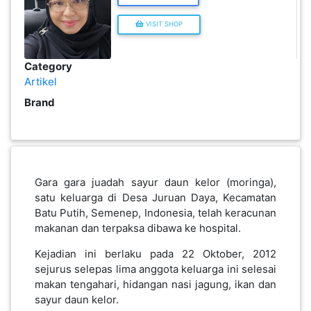
Artikel
Brand
KENDERAAN(6)
ELEKTRONIK(5)
Gara gara juadah sayur daun kelor (moringa),
SUKAN/HOBI(2)
satu keluarga di Desa Juruan Daya, Kecamatan
Batu Putih, Semenep, Indonesia, telah keracunan
makanan dan terpaksa dibawa ke hospital.
PERCUTIAN
&
Kejadian ini berlaku pada 22 Oktober, 2012
PELANCONGAN(1)
sejurus selepas lima anggota keluarga ini selesai
makan tengahari, hidangan nasi jagung, ikan dan
sayur daun kelor.
RUMAH
&
BARANG
PERIBADI(4)