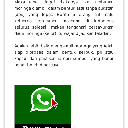
daun moringa (kelor) itu wajar dijadikan teladan.
SABAH(0)
Adalah lebih baik mengambil moringa yang telah
siap diproses dalam bentuk serbuk, pil atau
kapsul dan pastikan ia dari sumber yang benar
SARAWAK(2)
benar boleh dipercayai.
JOHOR(8)
MELAKA(53)
PENANG(2)
PERLIS(6)
Web :
https://myempiremall.com/cybermom
Iklan dihantar oleh : Cybermom
KUALA