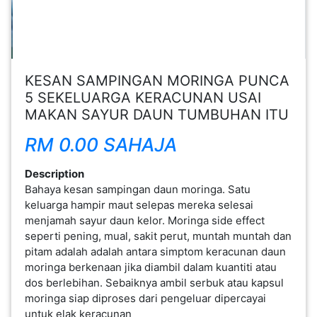
KESAN SAMPINGAN MORINGA PUNCA
5 SEKELUARGA KERACUNAN USAI
FESYEN
MAKAN SAYUR DAUN TUMBUHAN ITU
WANITA(0)
RM 0.00 SAHAJA
KECANTIKAN(7)
Description
Bahaya kesan sampingan daun moringa. Satu
keluarga hampir maut selepas mereka selesai
FESYEN
menjamah sayur daun kelor. Moringa side effect
LELAKI(0)
seperti pening, mual, sakit perut, muntah muntah dan
pitam adalah adalah antara simptom keracunan daun
moringa berkenaan jika diambil dalam kuantiti atau
MINYAK
dos berlebihan. Sebaiknya ambil serbuk atau kapsul
WANGI(8)
moringa siap diproses dari pengeluar dipercayai
untuk elak keracunan
PENDIDIKAN(19)
DERMA
DAN