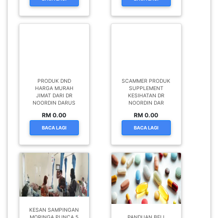
PRODUK DND
SCAMMER PRODUK
HARGA MURAH
SUPPLEMENT
JIMAT DARI DR
KESIHATAN DR
NOORDIN DARUS
NOORDIN DAR
RM 0.00
RM 0.00
BACA LAGI
BACA LAGI
KESAN SAMPINGAN
MORINGA PUNCA 5
PANDUAN BELI
SEKELUARGA
UBAT TAHAN SAKIT
KERACUN
/ PAIN KILLER DI FAR
RM 0.00
RM 0.00
BACA LAGI
BACA LAGI