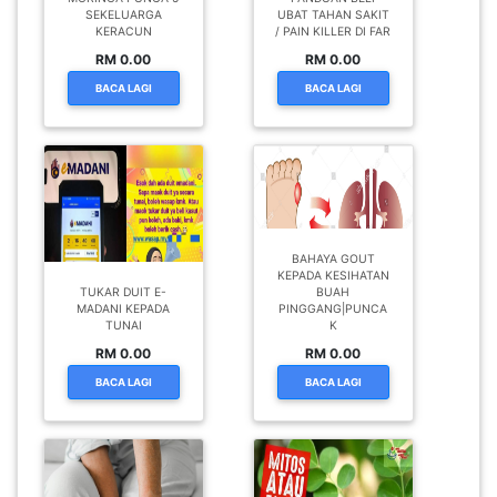
BAHAYA GOUT
KEPADA KESIHATAN
TUKAR DUIT E-
BUAH
MADANI KEPADA
PINGGANG|PUNCA
TUNAI
K
RM 0.00
RM 0.00
BACA LAGI
BACA LAGI
KAEDAH MODEN
RAWATAN SAKIT
Kelebihan Moringa
LUTUT DAN
Dalam Rawatan