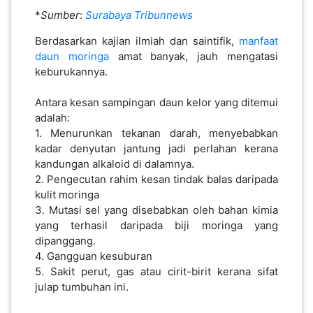
Antara kesan sampingan daun kelor yang ditemui
adalah:
PAHANG(13)
​​​​​1. Menurunkan tekanan darah, menyebabkan
kadar denyutan jantung jadi perlahan kerana
kandungan alkaloid di dalamnya.
KELANTAN(22)
2. Pengecutan rahim kesan tindak balas daripada
kulit moringa
3. Mutasi sel yang disebabkan oleh bahan kimia
PERAK(41)
yang terhasil daripada biji moringa yang
dipanggang.
4. Gangguan kesuburan
NEGERI
5. Sakit perut, gas atau cirit-birit kerana sifat
SEMBILAN(10)
julap tumbuhan ini.
Maka amat tinggi risikonya jika tumbuhan
KEDAH(13)
moringa diambil dalam bentuk asal tanpa sukatan
(dos) yang tepat. Berita 5 orang ahli satu
keluarga keracunan makanan di Indonesia
TERENGGANU(12)
sejurus selesai makan tengahari bersayurkan