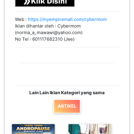
(norma_a_mawawi@yahoo.com)
LUMPUR(16)
No Tel : 601117682310 (Jee)
PUTRAJAYA(9)
LABUAN(2)
Lain Lain Iklan Kategori yang sama
MALAYSIA(82)
ARTIKEL
INDONESIA(1)
SINGAPORE(0)
BRUNEI(0)
ANDROPAUSE
CARA KURANGKAN
(MENOPAUSE
KEKERAPAN