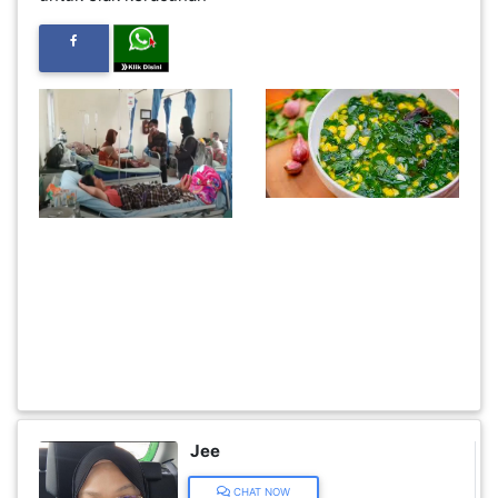
INFAK(0)
TUDUNG(0)
ARTIKEL(14)
PEMBORONG(2)
PRODUK
Jee
DIGITAL(29)
CHAT NOW
MAKANAN(25)
VISIT SHOP
PERNIAGAAN(41)
Category