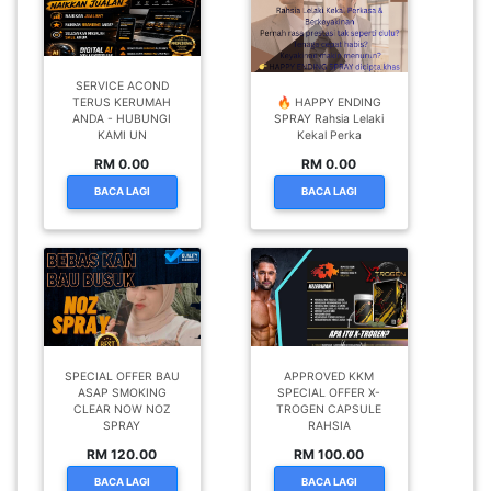
SERVICE ACOND
TERUS KERUMAH
🔥 HAPPY ENDING
ANDA - HUBUNGI
SPRAY Rahsia Lelaki
KAMI UN
Kekal Perka
RM 0.00
RM 0.00
BACA LAGI
BACA LAGI
SPECIAL OFFER BAU
APPROVED KKM
ASAP SMOKING
SPECIAL OFFER X-
CLEAR NOW NOZ
TROGEN CAPSULE
SPRAY
RAHSIA
RM 120.00
RM 100.00
BACA LAGI
BACA LAGI