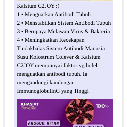
LUMPUR(16)
Kalsium C2JOY :)
1 ▪️ Menguatkan Antibodi Tubuh
2 ▪️ Menstabilkan Sistem Antibodi Tubuh
PUTRAJAYA(9)
3 ▪️ Berupaya Melawan Virus & Bakteria
4 ▪️ Meningkatkan Kecekapan
LABUAN(2)
Tindakbalas Sistem Antibodi Manusia
Susu Kolostrum Colever & Kalsium
MALAYSIA(82)
C2JOY mempunyai faktor yg boleh
menguatkan antibodi tubuh. Ia
INDONESIA(1)
mengandungi kandungan
ImmunoglobulinG yang Tinggi
SINGAPORE(0)
BRUNEI(0)