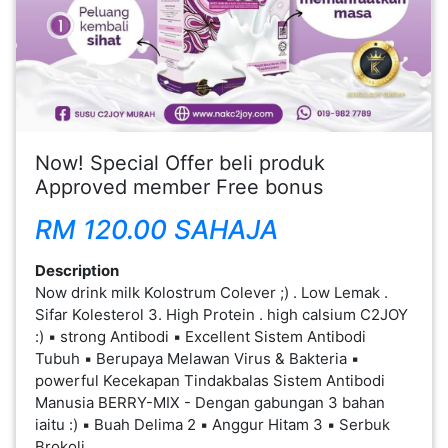
FESYEN
WANITA(0)
KECANTIKAN(7)
Now! Special Offer beli produk
Approved member Free bonus
FESYEN
LELAKI(0)
RM 120.00 SAHAJA
Description
MINYAK
Now drink milk Kolostrum Colever ;) . Low Lemak .
WANGI(8)
Sifar Kolesterol 3. High Protein . high calsium C2JOY
:) ▪️ strong Antibodi ▪️ Excellent Sistem Antibodi
Tubuh ▪️ Berupaya Melawan Virus & Bakteria ▪️
PENDIDIKAN(19)
powerful Kecekapan Tindakbalas Sistem Antibodi
Manusia BERRY-MIX - Dengan gabungan 3 bahan
DERMA
iaitu :) ▪️ Buah Delima 2 ▪️ Anggur Hitam 3 ▪️ Serbuk
Brokoli
DAN