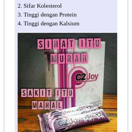
2. Sifar Kolesterol
SABAH(0)
3. Tinggi dengan Protein
4. Tinggi dengan Kalsium
SARAWAK(2)
JOHOR(8)
MELAKA(53)
PENANG(2)
PERLIS(6)
KUALA