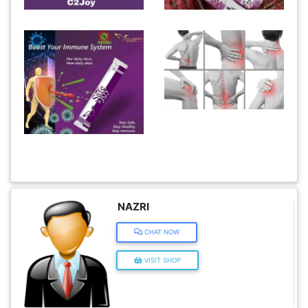
KENDERAAN(6)
ELEKTRONIK(5)
SUKAN/HOBI(2)
PERCUTIAN
&
PELANCONGAN(1)
NAZRI
RUMAH
CHAT NOW
&
VISIT SHOP
BARANG
PERIBADI(4)