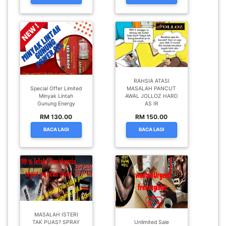
RAHSIA ATASI
Special Offer Limited
MASALAH PANCUT
Minyak Lintah
AWAL JOLLOZ HARD
Gunung Energy
AS IR
RM 130.00
RM 150.00
BACA LAGI
BACA LAGI
MASALAH ISTERI
TAK PUAS? SPRAY
Unlimited Sale