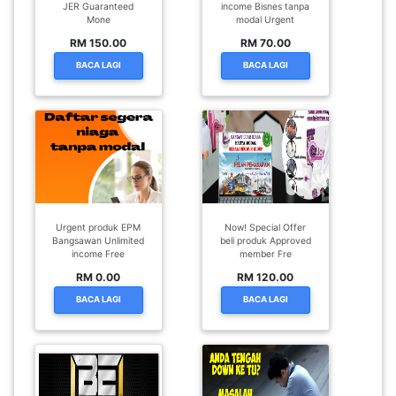
JER Guaranteed
income Bisnes tanpa
Mone
modal Urgent
RM 150.00
RM 70.00
BACA LAGI
BACA LAGI
Urgent produk EPM
Now! Special Offer
Bangsawan Unlimited
beli produk Approved
income Free
member Fre
RM 0.00
RM 120.00
BACA LAGI
BACA LAGI