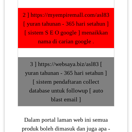
2 ] https://myempiremall.com/asl83
[ yuran tahunan - 365 hari setahun ]
[ sistem S E O google ] menaikkan
nama di carian google .
3 ] https://websaya.biz/asl83 [
yuran tahunan - 365 hari setahun ]
[ sistem pendaftaran collect
database untuk followup [ auto
blast email ]
Dalam portal laman web ini semua
produk boleh dimasuk dan juga apa -