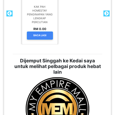
KAK PAH
HOMESTAY
PENGINAPAN YANG
LENGKAP
PERCUTIAN
RM 0.00
BACA LAGI
Dijemput Singgah ke Kedai saya
untuk melihat pelbagai produk hebat
lain