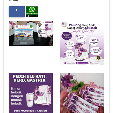
INFAK(0)
TUDUNG(0)
ARTIKEL(14)
PEMBORONG(2)
PRODUK
DIGITAL(29)
MAKANAN(25)
PERNIAGAAN(41)