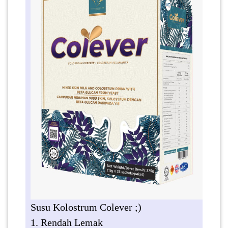
PAHANG(13)
KELANTAN(22)
PERAK(41)
NEGERI
SEMBILAN(10)
KEDAH(13)
Susu Kolostrum Colever ;)
TERENGGANU(12)
1. Rendah Lemak