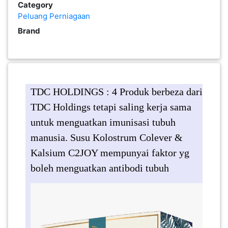
Category
PEKERJAAN(0)
Peluang Perniagaan
Brand
SERVIS(17)
HARTA
BENDA(1)
TDC HOLDINGS : 4 Produk berbeza dari
TDC Holdings tetapi saling kerja sama
untuk menguatkan imunisasi tubuh
LAIN-
LAIN
manusia. Susu Kolostrum Colever &
KEPERLUAN(16)
Kalsium C2JOY mempunyai faktor yg
boleh menguatkan antibodi tubuh
SELECT NEGERI
SELANGOR(37)