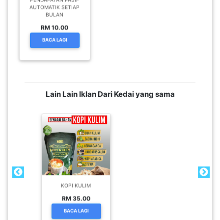
PENDAPATAN PASIF
LUMPUR(16)
AUTOMATIK SETIAP
BULAN
RM 10.00
PUTRAJAYA(9)
BACA LAGI
LABUAN(2)
Lain Lain Iklan Dari Kedai yang sama
MALAYSIA(82)
INDONESIA(1)
SINGAPORE(0)
KOPI KULIM
RM 35.00
BRUNEI(0)
BACA LAGI