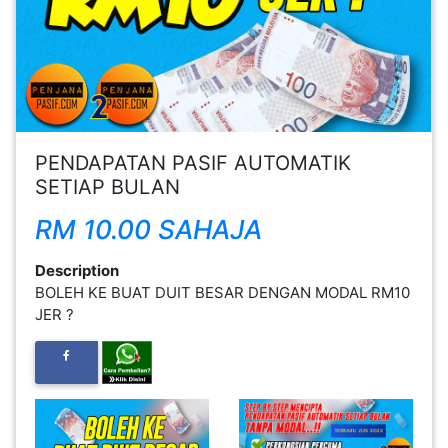
FESYEN
WANITA(0)
KECANTIKAN(7)
PENDAPATAN PASIF AUTOMATIK
SETIAP BULAN
FESYEN
LELAKI(0)
RM 10.00 SAHAJA
Description
MINYAK
BOLEH KE BUAT DUIT BESAR DENGAN MODAL RM10
WANGI(8)
JER ?
PENDIDIKAN(19)
DERMA
DAN