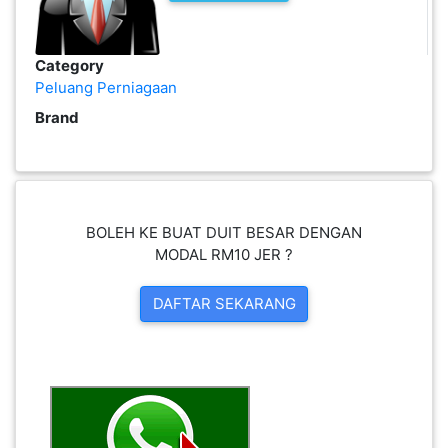
PEKERJAAN(0)
Category
Peluang Perniagaan
SERVIS(17)
Brand
HARTA
BENDA(1)
BOLEH KE BUAT DUIT BESAR DENGAN
LAIN-
MODAL RM10 JER ?
LAIN
KEPERLUAN(16)
DAFTAR SEKARANG
SELECT NEGERI
SELANGOR(37)