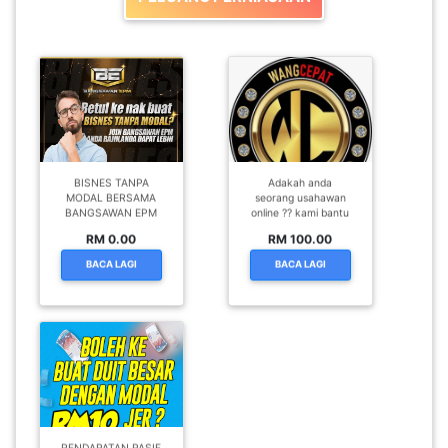
SABAH(0)
SARAWAK(2)
JOHOR(8)
BISNES TANPA
Adakah anda
MODAL BERSAMA
seorang usahawan
BANGSAWAN EPM
online ?? kami bantu
MELAKA(53)
RM 0.00
RM 100.00
BACA LAGI
BACA LAGI
PENANG(2)
PERLIS(6)
KUALA