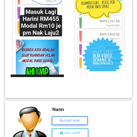
KENDERAAN(6)
ELEKTRONIK(5)
SUKAN/HOBI(2)
PERCUTIAN
&
PELANCONGAN(1)
RUMAH
Nann
&
BARANG
CHAT NOW
PERIBADI(4)
VISIT SHOP