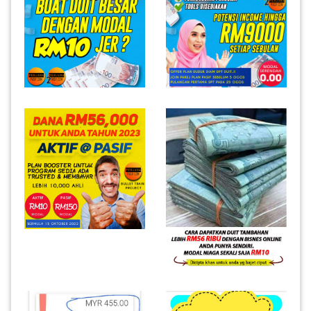
INFAK(0)
TUDUNG(0)
ARTIKEL(14)
PEMBORONG(2)
PRODUK
DIGITAL(29)
MAKANAN(25)
PERNIAGAAN(41)