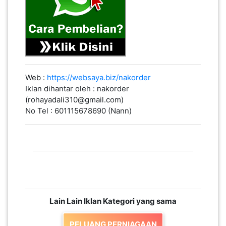
PAHANG(13)
KELANTAN(22)
Web :
https://websaya.biz/nakorder
Iklan dihantar oleh : nakorder
PERAK(41)
(rohayadali310@gmail.com)
No Tel : 601115678690 (Nann)
NEGERI
SEMBILAN(10)
KEDAH(13)
Lain Lain Iklan Kategori yang sama
TERENGGANU(12)
PELUANG PERNIAGAAN