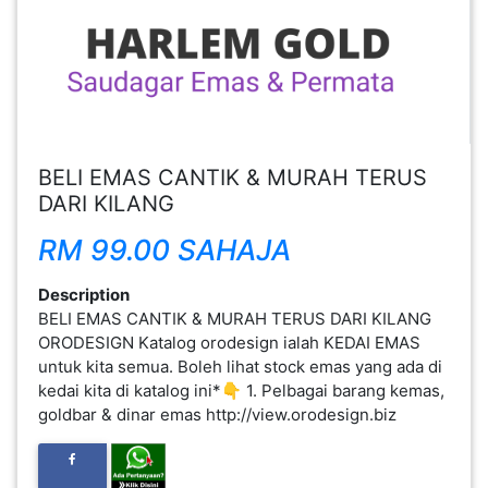
FESYEN
WANITA(0)
KECANTIKAN(7)
BELI EMAS CANTIK & MURAH TERUS
DARI KILANG
FESYEN
LELAKI(0)
RM 99.00 SAHAJA
Description
MINYAK
BELI EMAS CANTIK & MURAH TERUS DARI KILANG
WANGI(8)
ORODESIGN Katalog orodesign ialah KEDAI EMAS
untuk kita semua. Boleh lihat stock emas yang ada di
kedai kita di katalog ini*👇 1. Pelbagai barang kemas,
PENDIDIKAN(19)
goldbar & dinar emas http://view.orodesign.biz
DERMA
DAN