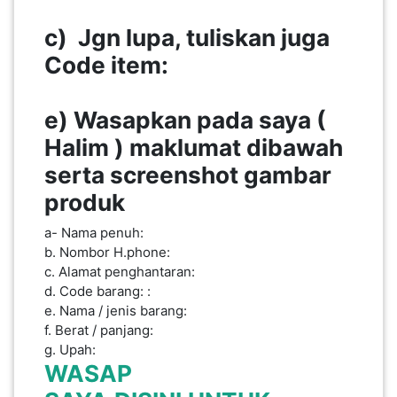
c) Jgn lupa, tuliskan juga
SABAH(0)
Code item:
SARAWAK(2)
e) Wasapkan pada saya (
Halim ) maklumat dibawah
JOHOR(8)
serta screenshot gambar
produk
MELAKA(53)
a- Nama penuh:
b. Nombor H.phone:
PENANG(2)
c. Alamat penghantaran:
d. Code barang: :
e. Nama / jenis barang:
f. Berat / panjang:
PERLIS(6)
g. Upah:
WASAP
KUALA