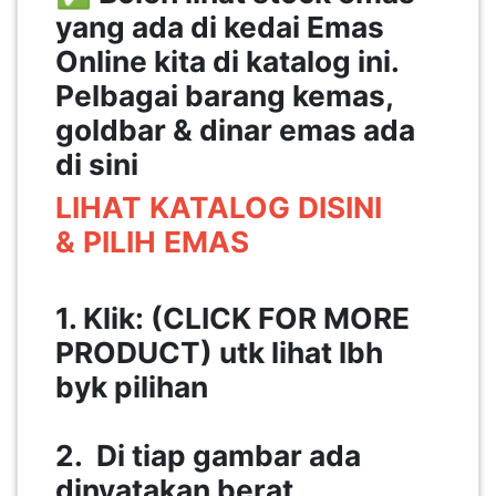
yang ada di kedai Emas
PEKERJAAN(0)
Online kita di katalog ini.
Pelbagai barang kemas,
SERVIS(17)
goldbar & dinar emas ada
di sini
HARTA
BENDA(1)
LIHAT
KATALOG
DISINI
&
PILIH
EMAS
LAIN-
LAIN
1. Klik: (CLICK FOR MORE
KEPERLUAN(16)
PRODUCT) utk lihat lbh
byk pilihan
SELECT NEGERI
2. Di tiap gambar ada
dinyatakan berat,
SELANGOR(37)