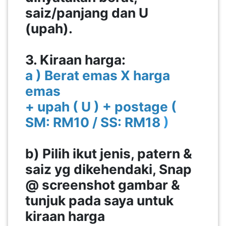
saiz/panjang dan U
(upah).
PAHANG(13)
3. Kiraan harga:
KELANTAN(22)
a ) Berat emas X harga
emas
PERAK(41)
+ upah ( U ) + postage (
SM: RM10 / SS: RM18
)
NEGERI
SEMBILAN(10)
b) Pilih ikut jenis, patern &
saiz yg dikehendaki, Snap
KEDAH(13)
@ screenshot gambar &
tunjuk pada saya untuk
TERENGGANU(12)
kiraan harga