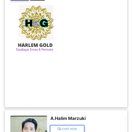
INFAK(0)
TUDUNG(0)
ARTIKEL(14)
PEMBORONG(2)
PRODUK
DIGITAL(29)
MAKANAN(25)
A.Halim Marzuki
PERNIAGAAN(41)
CHAT NOW