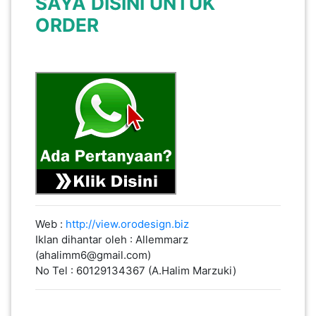
SAYA
DISINI
UNTUK
LUMPUR(16)
ORDER
PUTRAJAYA(9)
LABUAN(2)
MALAYSIA(82)
INDONESIA(1)
Web :
http://view.orodesign.biz
Iklan dihantar oleh : Allemmarz
SINGAPORE(0)
(ahalimm6@gmail.com)
No Tel : 60129134367 (A.Halim Marzuki)
BRUNEI(0)