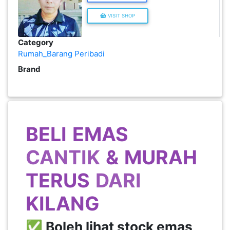
VISIT SHOP
KENDERAAN(6)
Category
ELEKTRONIK(5)
Rumah_Barang Peribadi
Brand
SUKAN/HOBI(2)
PERCUTIAN
BELI
EMAS
&
PELANCONGAN(1)
CANTIK
&
MURAH
TERUS
DARI
RUMAH
&
KILANG
BARANG
PERIBADI(4)
✅ Boleh lihat stock emas