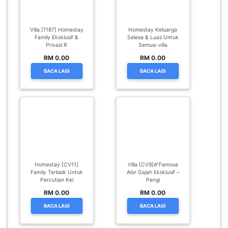
Villa [1187] Homestay
Homestay Keluarga
Family Eksklusif &
Selesa & Luas Untuk
Privasi R
Semua-villa
RM 0.00
RM 0.00
BACA LAGI
BACA LAGI
Homestay [CV11]
Villa [CV9]A"Famosa
Family Terbaik Untuk
Alor Gajah Eksklusif –
Percutian Kel
Pengi
RM 0.00
RM 0.00
BACA LAGI
BACA LAGI