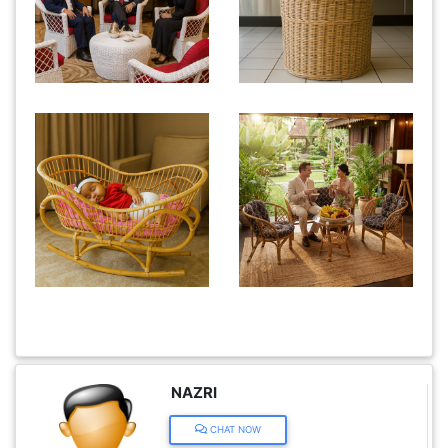
KENDERAAN(6)
ELEKTRONIK(5)
SUKAN/HOBI(2)
PERCUTIAN
&
PELANCONGAN(1)
RUMAH
&
BARANG
NAZRI
PERIBADI(4)
CHAT NOW