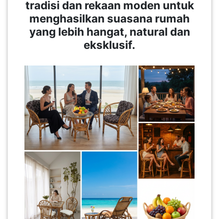
tradisi dan rekaan moden untuk
menghasilkan suasana rumah
SABAH(0)
yang lebih hangat, natural dan
eksklusif.
SARAWAK(2)
JOHOR(8)
MELAKA(53)
PENANG(2)
PERLIS(6)
KUALA