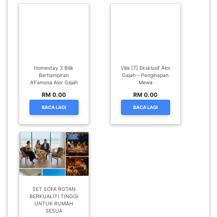
Homestay 3 Bilik
Villa [7] Eksklusif Alor
Berhampiran
Gajah – Penginapan
A’Famosa Alor Gajah
Mewa
RM 0.00
RM 0.00
BACA LAGI
BACA LAGI
SET SOFA ROTAN
BERKUALITI TINGGI
UNTUK RUMAH
SESUA