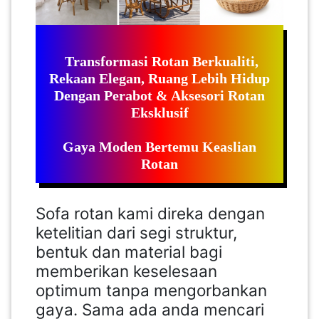
LUMPUR(16)
PUTRAJAYA(9)
Transformasi Rotan Berkualiti,
Rekaan Elegan, Ruang Lebih Hidup
Dengan Perabot & Aksesori Rotan
LABUAN(2)
Eksklusif
Gaya Moden Bertemu Keaslian
MALAYSIA(82)
Rotan
INDONESIA(1)
Sofa rotan kami direka dengan
ketelitian dari segi struktur,
SINGAPORE(0)
bentuk dan material bagi
memberikan keselesaan
optimum tanpa mengorbankan
BRUNEI(0)
gaya. Sama ada anda mencari