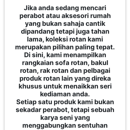
Jika anda sedang mencari
perabot atau aksesori rumah
PAHANG(13)
yang bukan sahaja cantik
dipandang tetapi juga tahan
KELANTAN(22)
lama, koleksi rotan kami
merupakan pilihan paling tepat.
Di sini, kami menampilkan
PERAK(41)
rangkaian sofa rotan, bakul
rotan, rak rotan dan pelbagai
NEGERI
produk rotan lain yang direka
SEMBILAN(10)
khusus untuk menaikkan seri
kediaman anda.
Setiap satu produk kami bukan
KEDAH(13)
sekadar perabot, tetapi sebuah
karya seni yang
TERENGGANU(12)
menggabungkan sentuhan