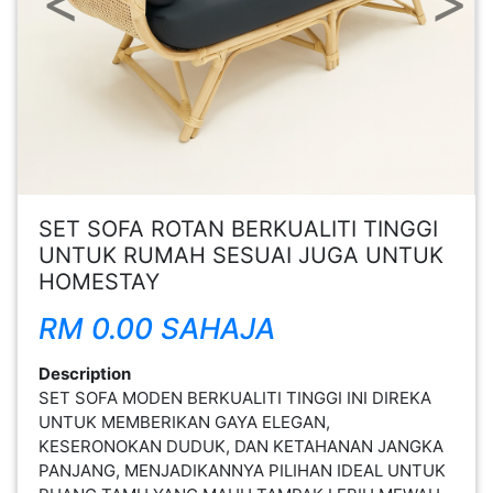
FESYEN
WANITA(0)
KECANTIKAN(7)
FESYEN
SET SOFA ROTAN BERKUALITI TINGGI
LELAKI(0)
UNTUK RUMAH SESUAI JUGA UNTUK
HOMESTAY
MINYAK
RM 0.00 SAHAJA
WANGI(8)
Description
PENDIDIKAN(19)
SET SOFA MODEN BERKUALITI TINGGI INI DIREKA
UNTUK MEMBERIKAN GAYA ELEGAN,
KESERONOKAN DUDUK, DAN KETAHANAN JANGKA
DERMA
PANJANG, MENJADIKANNYA PILIHAN IDEAL UNTUK
DAN