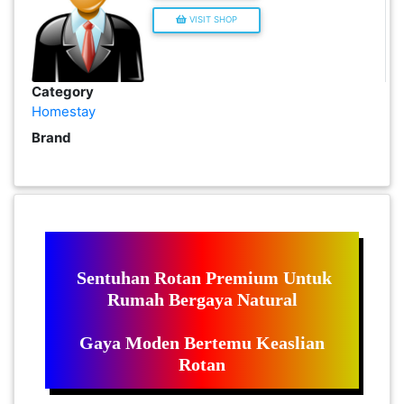
VISIT SHOP
PEKERJAAN(0)
SERVIS(17)
Category
Homestay
Brand
HARTA
BENDA(1)
LAIN-
LAIN
KEPERLUAN(16)
Sentuhan Rotan Premium Untuk
Rumah Bergaya Natural
SELECT NEGERI
Gaya Moden Bertemu Keaslian
Rotan
SELANGOR(37)