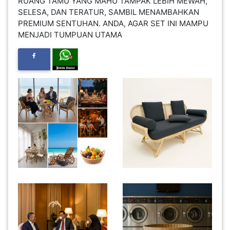
RUANG TAMU YANG MAHU TAMPAK LEBIH MEWAH,
INFAK(0)
SELESA, DAN TERATUR, SAMBIL MENAMBAHKAN
PREMIUM SENTUHAN. ANDA, AGAR SET INI MAMPU
MENJADI TUMPUAN UTAMA
TUDUNG(0)
ARTIKEL(14)
PEMBORONG(2)
PRODUK
DIGITAL(29)
MAKANAN(25)
PERNIAGAAN(41)