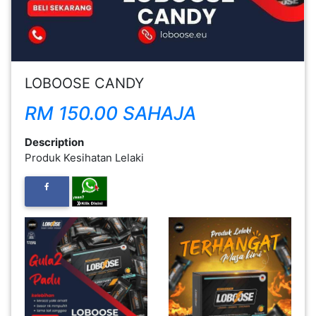
FESYEN
WANITA(0)
LOBOOSE CANDY
KECANTIKAN(7)
RM 150.00 SAHAJA
FESYEN
Description
LELAKI(0)
Produk Kesihatan Lelaki
MINYAK
WANGI(8)
PENDIDIKAN(19)
DERMA
DAN