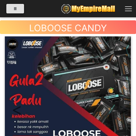
LOBOOSE CANDY
SELECT CATEGORY
PRODUK(0)
BABIES(0)
KESIHATAN(80)
Previous
Next
PERNIAGAAN
RUNCIT(1)