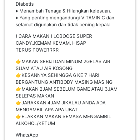
Diabetis
♦ Menambah Tenaga & Hilangkan kelesuan.
♦️ Yang penting mengandungi VITAMIN C dan
PAHANG(13)
selamat digunakan dan tidak pening kepala
( CARA MAKAN ) LOBOOSE SUPER
KELANTAN(22)
CANDY..KEMAM KEMAM, HISAP
TERUS POWERRRR
PERAK(41)
👉MAKAN SEBIJI DAN MINUM 2GELAS AIR
SUAM ATAU AIR KOSONG
👉KESANNYA SEHINGGA 6 KE 7 HARI
NEGERI
BERGANTUNG ANTIBODY MASING MASING
👉MAKAN 2JAM SEBELUM GAME ATAU 3JAM
SEMBILAN(10)
SELEPAS MAKAN
👉JARAKKAN 4JAM JIKALAU ANDA ADA
MENGAMBIL APA APA UBAT
KEDAH(13)
👉ELAKKAN MAKAN SEMASA MENGAMBIL
ALKOHOL/KETUM
TERENGGANU(12)
WhatsApp -