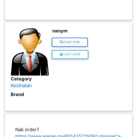
KENDERAAN(6)
nanym
ELEKTRONIK(5)
CHAT NOW
SUKAN/HOBI(2)
VISIT SHOP
PERCUTIAN
&
Category
PELANCONGAN(1)
Kesihatan
Brand
RUMAH
&
BARANG
PERIBADI(4)
Nak order?
https://www.wasap.my/60142571508/LobooseCa