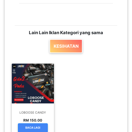
LUMPUR(16)
PUTRAJAYA(9)
Lain Lain Iklan Kategori yang sama
LABUAN(2)
KESIHATAN
MALAYSIA(82)
INDONESIA(1)
SINGAPORE(0)
LOBOOSE CANDY
RM 150.00
BRUNEI(0)
BACA LAGI