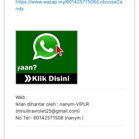
https://www.wasap.my/60142571508/LobooseCa
ndy
SABAH(0)
SARAWAK(2)
JOHOR(8)
MELAKA(53)
PENANG(2)
Web :
Iklan dihantar oleh : nanym-VIPLR
(mnultraviolet25@gmail.com)
PERLIS(6)
No Tel : 60142571508 (nanym )
KUALA