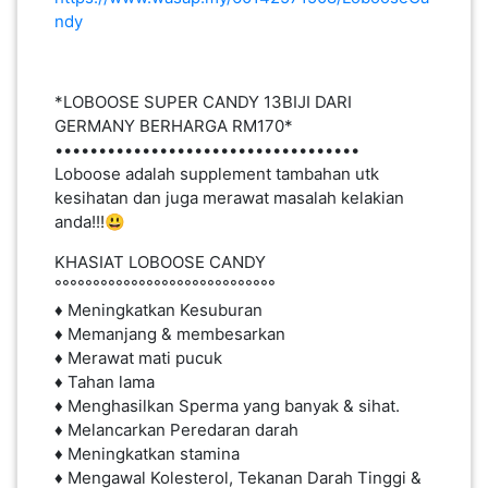
ndy
PEKERJAAN(0)
SERVIS(17)
*LOBOOSE SUPER CANDY 13BIJI DARI
GERMANY BERHARGA RM170*
•••••••••••••••••••••••••••••••••••
HARTA
Loboose adalah supplement tambahan utk
BENDA(1)
kesihatan dan juga merawat masalah kelakian
anda!!!😃
KHASIAT LOBOOSE CANDY
LAIN-
°°°°°°°°°°°°°°°°°°°°°°°°°°°°°
LAIN
♦ Meningkatkan Kesuburan
KEPERLUAN(16)
♦ Memanjang & membesarkan
♦ Merawat mati pucuk
♦ Tahan lama
♦ Menghasilkan Sperma yang banyak & sihat.
SELECT NEGERI
♦ Melancarkan Peredaran darah
♦ Meningkatkan stamina
♦ Mengawal Kolesterol, Tekanan Darah Tinggi &
SELANGOR(37)