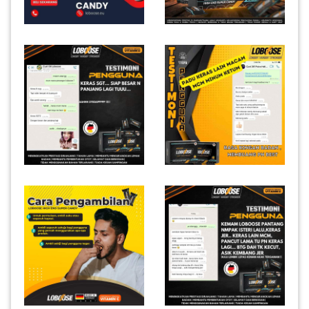
INFAK(0)
TUDUNG(0)
ARTIKEL(14)
PEMBORONG(2)
PRODUK
DIGITAL(29)
MAKANAN(25)
PERNIAGAAN(41)