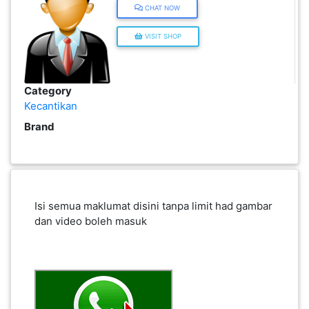
CHAT NOW
KENDERAAN(6)
VISIT SHOP
ELEKTRONIK(5)
Category
Kecantikan
SUKAN/HOBI(2)
Brand
PERCUTIAN
&
PELANCONGAN(1)
Isi semua maklumat disini tanpa limit had gambar
dan video boleh masuk
RUMAH
&
BARANG
PERIBADI(4)