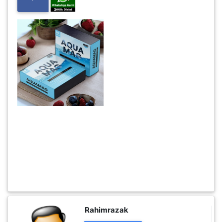
INFAK(0)
TUDUNG(0)
ARTIKEL(14)
PEMBORONG(2)
PRODUK
DIGITAL(29)
MAKANAN(25)
Rahimrazak
PERNIAGAAN(41)