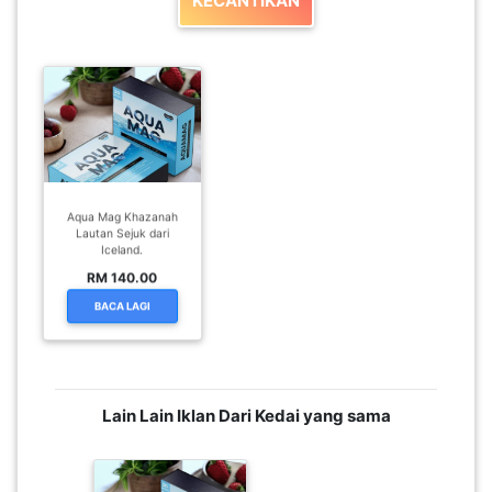
KECANTIKAN
PAHANG(13)
KELANTAN(22)
PERAK(41)
Aqua Mag Khazanah
Lautan Sejuk dari
Iceland.
RM 140.00
NEGERI
BACA LAGI
SEMBILAN(10)
KEDAH(13)
Lain Lain Iklan Dari Kedai yang sama
TERENGGANU(12)