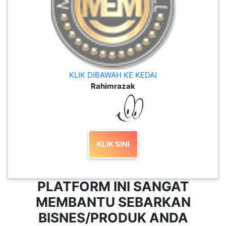
LUMPUR(16)
PUTRAJAYA(9)
LABUAN(2)
KLIK DIBAWAH KE KEDAI
Rahimrazak
MALAYSIA(82)
INDONESIA(1)
KLIK SINI
SINGAPORE(0)
PLATFORM INI SANGAT
MEMBANTU SEBARKAN
BRUNEI(0)
BISNES/PRODUK ANDA