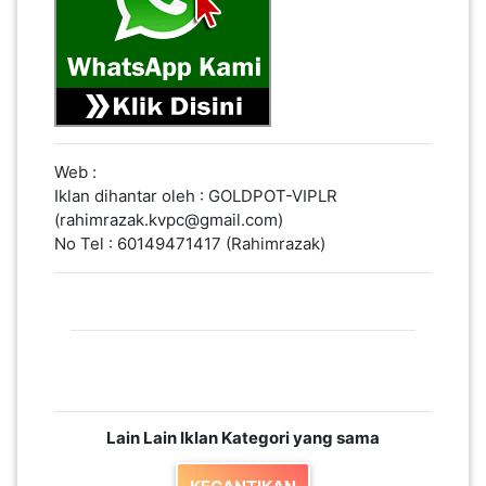
PEKERJAAN(0)
SERVIS(17)
HARTA
Web :
BENDA(1)
Iklan dihantar oleh : GOLDPOT-VIPLR
(rahimrazak.kvpc@gmail.com)
No Tel : 60149471417 (Rahimrazak)
LAIN-
LAIN
KEPERLUAN(16)
SELECT NEGERI
Lain Lain Iklan Kategori yang sama
SELANGOR(37)