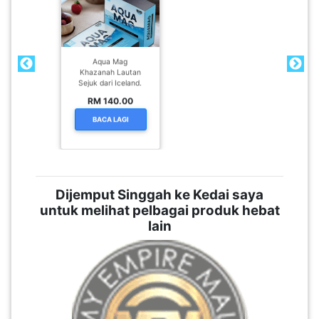
SABAH(0)
Aqua Mag
SARAWAK(2)
Khazanah Lautan
Sejuk dari Iceland.
RM 140.00
JOHOR(8)
BACA LAGI
MELAKA(53)
Dijemput Singgah ke Kedai saya
untuk melihat pelbagai produk hebat
PENANG(2)
lain
PERLIS(6)
KUALA