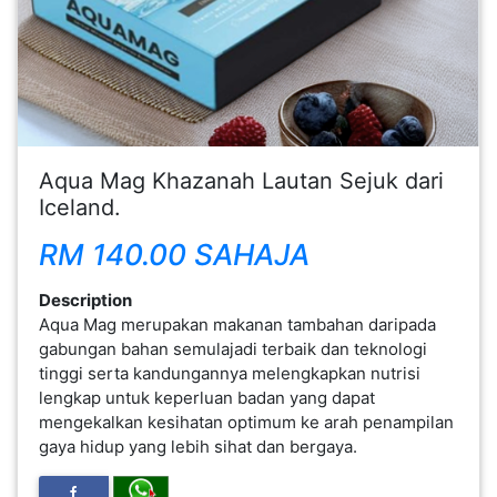
FESYEN
WANITA(0)
KECANTIKAN(7)
Aqua Mag Khazanah Lautan Sejuk dari
Iceland.
FESYEN
LELAKI(0)
RM 140.00 SAHAJA
Description
MINYAK
Aqua Mag merupakan makanan tambahan daripada
WANGI(8)
gabungan bahan semulajadi terbaik dan teknologi
tinggi serta kandungannya melengkapkan nutrisi
lengkap untuk keperluan badan yang dapat
PENDIDIKAN(19)
mengekalkan kesihatan optimum ke arah penampilan
gaya hidup yang lebih sihat dan bergaya.
DERMA
DAN