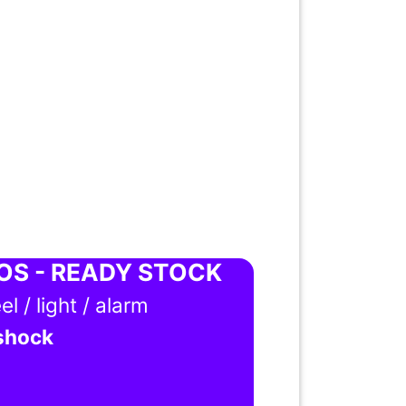
POS - READY STOCK
l / light / alarm
gshock