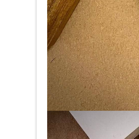
LUMPUR(16)
PUTRAJAYA(9)
LABUAN(2)
MALAYSIA(82)
INDONESIA(1)
SINGAPORE(0)
BRUNEI(0)