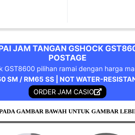
I JAM TANGAN GSHOCK GST8600
POSTAGE
 GST8600 pilihan ramai dengan harga man
0 SM / RM65 SS | NOT WATER-RESISTA
ORDER JAM CASIO
PADA GAMBAR BAWAH UNTUK GAMBAR LEBI