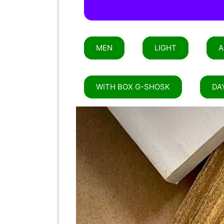
PAHANG(13)
MEN
LIGHT
A
KELANTAN(22)
WITH BOX G-SHOSK
DA
PERAK(41)
NEGERI
SEMBILAN(10)
KEDAH(13)
TERENGGANU(12)