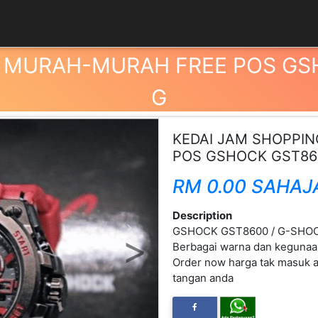
E MURAH-MURAH FREE POS GS
G
KEDAI JAM SHOPPI
POS GSHOCK GST86
RM 0.00 SAHAJ
Description
GSHOCK GST8600 / G-SHOCK 
Next
Berbagai warna dan kegunaan
Order now harga tak masuk ak
tangan anda