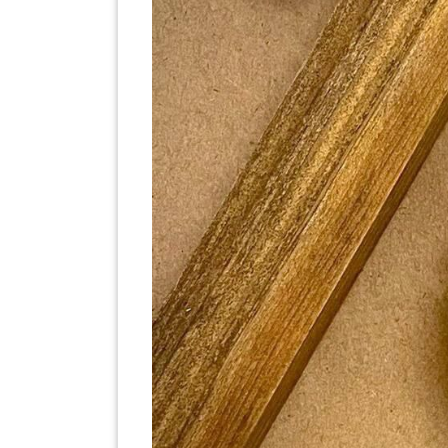
SABAH(0)
SARAWAK(2)
JOHOR(8)
MELAKA(53)
PENANG(2)
PERLIS(6)
KUALA