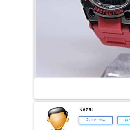
FESYEN
WANITA(0)
KECANTIKAN(7)
FESYEN
LELAKI(0)
MINYAK
WANGI(8)
PENDIDIKAN(19)
NAZRI
CHAT NOW
V
DERMA
DAN