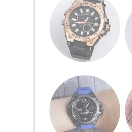
KENDERAAN(6)
ELEKTRONIK(5)
SUKAN/HOBI(2)
PERCUTIAN
&
PELANCONGAN(1)
RUMAH
&
BARANG
PERIBADI(4)