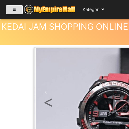
Kategori
KEDAI JAM SHOPPING ONLIN
SELECT CATEGORY
PRODUK(0)
BABIES(0)
Previous
KESIHATAN(80)
PERNIAGAAN
RUNCIT(1)