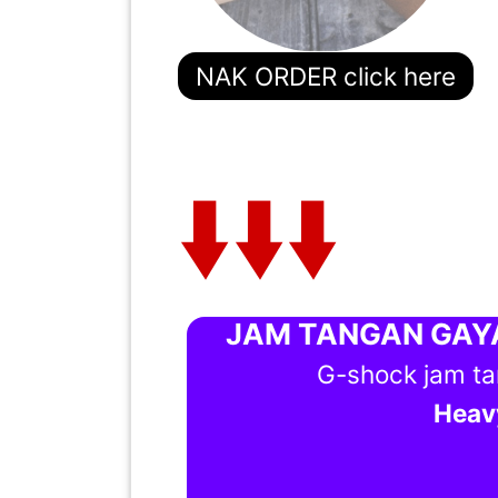
PEKERJAAN(0)
NAK ORDER click here
SERVIS(17)
HARTA
BENDA(1)
LAIN-
LAIN
KEPERLUAN(16)
JAM TANGAN GAYA
G-shock jam tang
Heavy
SELECT NEGERI
SELANGOR(37)