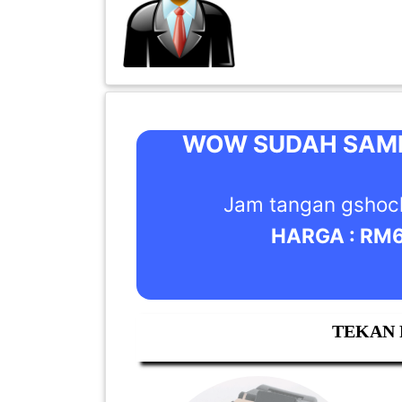
INFAK(0)
TUDUNG(0)
ARTIKEL(14)
WOW SUDAH SAMPA
PEMBORONG(2)
Jam tangan gshock
HARGA : RM6
PRODUK
DIGITAL(29)
MAKANAN(25)
TEKAN 
PERNIAGAAN(41)