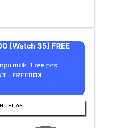
 [Watch 35] FREE
pu milik -Free pos
NT - FREEBOX
H JELAS