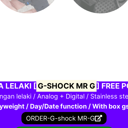
 LELAKI [
G-SHOCK MR G
] FREE 
an lelaki / Analog + Digital / Stainless stee
weight / Day/Date function / With box 
ORDER-G-shock MR-G