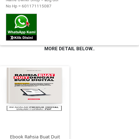
No Hp = 601171115087
FESYEN
WANITA(0)
KECANTIKAN(7)
MORE DETAIL BELOW..
FESYEN
LELAKI(0)
MINYAK
WANGI(8)
PENDIDIKAN(19)
Ebook Rahsia Buat Duit
DERMA