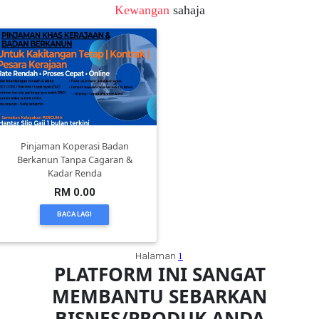
Kewangan
sahaja
FESYEN
WANITA(0)
KECANTIKAN(7)
Pinjaman Koperasi Badan
FESYEN
Berkanun Tanpa Cagaran &
LELAKI(0)
Kadar Renda
RM 0.00
MINYAK
BACA LAGI
WANGI(8)
Halaman
1
PLATFORM INI SANGAT
PENDIDIKAN(19)
MEMBANTU SEBARKAN
BISNES/PRODUK ANDA
DERMA