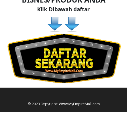
DAN
Klik Dibawah daftar
INFAK(0)
TUDUNG(0)
ARTIKEL(14)
PEMBORONG(2)
PRODUK
DIGITAL(29)
© 2023 Copyright:
Www.MyEmpireMall.com
MAKANAN(25)
PERNIAGAAN(41)