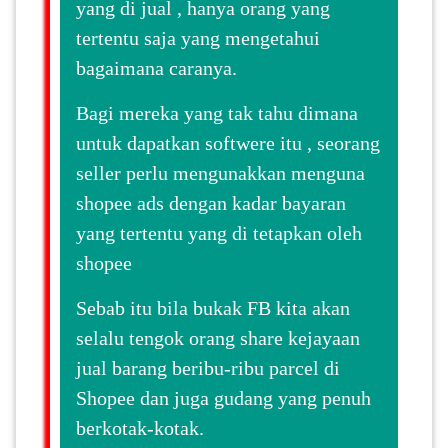
yang di jual , hanya orang yang
tertentu saja yang mengetahui
SABAH(0)
bagaimana caranya.
SARAWAK(2)
Bagi mereka yang tak tahu dimana
untuk dapatkan softwere itu , seorang
seller perlu mengunakkan menguna
JOHOR(8)
shopee ads dengan kadar bayaran
yang tertentu yang di tetapkan oleh
MELAKA(53)
shopee
PENANG(2)
Sebab itu bila bukak FB kita akan
selalu tengok orang share kejayaan
jual barang beribu-ribu parcel di
PERLIS(6)
Shopee dan juga gudang yang penuh
berkotak-kotak.
KUALA