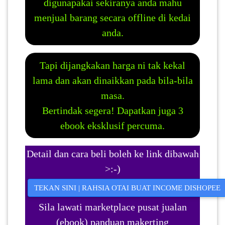
digunapakai sekiranya anda mahu
menjual barang secara offline di kedai
anda.
Tapi dijangkakan harga ni tak kekal
lama dan akan dinaikkan pada bila-bila
masa.
Bertindak segera! Dapatkan juga 3
ebook eksklusif percuma.
Detail dan cara beli boleh ke link dibawah
>:-)
TEKAN SINI | RAHSIA OTAI BUAT INCOME DISHOPEE
Sila lawati marketplace pusat jualan
(ebook) panduan makerting