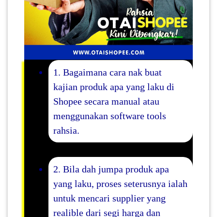
1. Bagaimana cara nak buat
kajian produk apa yang laku di
Shopee secara manual atau
menggunakan software tools
rahsia.
2. Bila dah jumpa produk apa
yang laku, proses seterusnya ialah
untuk mencari supplier yang
realible dari segi harga dan