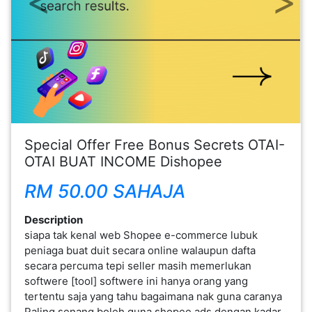
FESYEN
WANITA(0)
KECANTIKAN(7)
FESYEN
Special Offer Free Bonus Secrets OTAI-
LELAKI(0)
OTAI BUAT INCOME Dishopee
RM 50.00 SAHAJA
MINYAK
WANGI(8)
Description
siapa tak kenal web Shopee e-commerce lubuk
peniaga buat duit secara online walaupun dafta
PENDIDIKAN(19)
secara percuma tepi seller masih memerlukan
softwere [tool] softwere ini hanya orang yang
DERMA
tertentu saja yang tahu bagaimana nak guna caranya
DAN
Paling senang boleh guna shopee ads dengan kadar