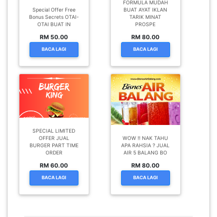
FORMULA MUDAH
Special Offer Free
BUAT AYAT IKLAN
Bonus Secrets OTAI-
TARIK MINAT
OTAI BUAT IN
PROSPE
RM 50.00
RM 80.00
BACA LAGI
BACA LAGI
SPECIAL LIMITED
OFFER JUAL
WOW !! NAK TAHU
BURGER PART TIME
APA RAHSIA ? JUAL
ORDER
AIR 5 BALANG BO
RM 60.00
RM 80.00
BACA LAGI
BACA LAGI