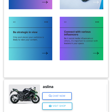
KENDERAAN(6)
ELEKTRONIK(5)
SUKAN/HOBI(2)
PERCUTIAN
&
PELANCONGAN(1)
RUMAH
aslina
&
CHAT NOW
BARANG
PERIBADI(4)
VISIT SHOP