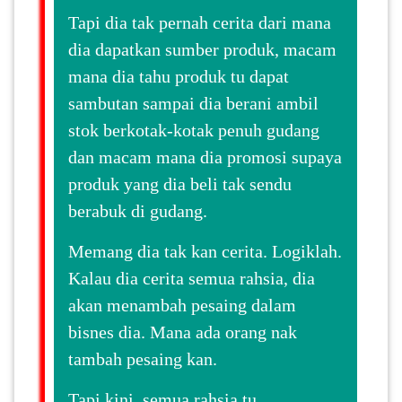
LUMPUR(16)
Tapi dia tak pernah cerita dari mana
dia dapatkan sumber produk, macam
PUTRAJAYA(9)
mana dia tahu produk tu dapat
sambutan sampai dia berani ambil
stok berkotak-kotak penuh gudang
LABUAN(2)
dan macam mana dia promosi supaya
produk yang dia beli tak sendu
MALAYSIA(82)
berabuk di gudang.
Memang dia tak kan cerita. Logiklah.
INDONESIA(1)
Kalau dia cerita semua rahsia, dia
akan menambah pesaing dalam
SINGAPORE(0)
bisnes dia. Mana ada orang nak
tambah pesaing kan.
BRUNEI(0)
Tapi kini, semua rahsia tu