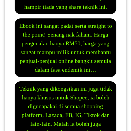
hampir tiada yang share teknik ini.
Ebook ini sangat padat serta straight to
the point! Senang nak faham. Harga
pengenalan hanya RM50, harga yang
sangat mampu milik untuk membantu
penjual-penjual online bangkit semula
dalam fasa endemik ini…
Teknik yang dikongsikan ini juga tidak
hanya khusus untuk Shopee, ia boleh
digunapakai di semua shopping
platform, Lazada, FB, IG, Tiktok dan
lain-lain. Malah ia boleh juga