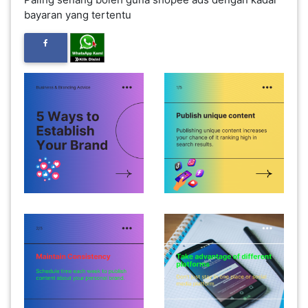
bayaran yang tertentu
INFAK(0)
TUDUNG(0)
ARTIKEL(14)
PEMBORONG(2)
PRODUK
DIGITAL(29)
MAKANAN(25)
PERNIAGAAN(41)