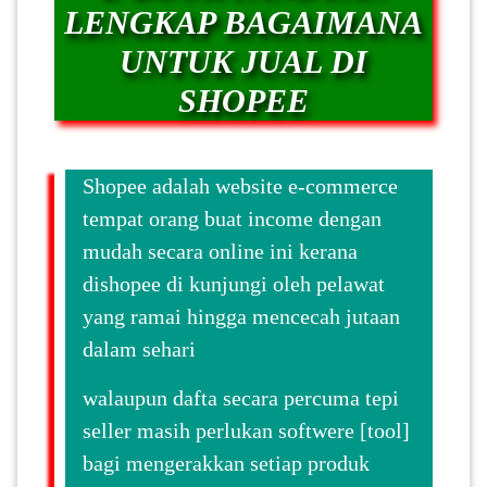
LENGKAP BAGAIMANA
UNTUK JUAL DI
PAHANG(13)
SHOPEE
KELANTAN(22)
Shopee adalah website e-commerce
PERAK(41)
tempat orang buat income dengan
mudah secara online ini kerana
dishopee di kunjungi oleh pelawat
NEGERI
SEMBILAN(10)
yang ramai hingga mencecah jutaan
dalam sehari
KEDAH(13)
walaupun dafta secara percuma tepi
seller masih perlukan softwere [tool]
TERENGGANU(12)
bagi mengerakkan setiap produk