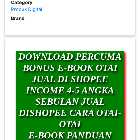
Category
PEKERJAAN(0)
Produk Digital
Brand
SERVIS(17)
HARTA
DOWNLOAD PERCUMA
BENDA(1)
BONUS E-BOOK OTAI
LAIN-
JUAL DI SHOPEE
LAIN
INCOME 4-5 ANGKA
KEPERLUAN(16)
SEBULAN JUAL
DISHOPEE CARA OTAI-
SELECT NEGERI
OTAI
E-BOOK PANDUAN
SELANGOR(37)