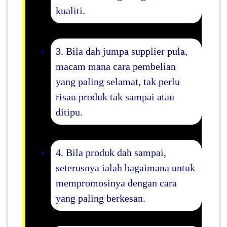
kualiti.
3. Bila dah jumpa supplier pula,
macam mana cara pembelian
yang paling selamat, tak perlu
risau produk tak sampai atau
ditipu.
4. Bila produk dah sampai,
seterusnya ialah bagaimana untuk
mempromosinya dengan cara
yang paling berkesan.