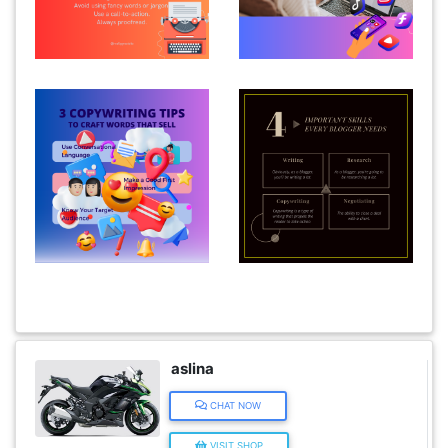
KENDERAAN(6)
ELEKTRONIK(5)
SUKAN/HOBI(2)
PERCUTIAN
&
PELANCONGAN(1)
RUMAH
&
aslina
BARANG
CHAT NOW
PERIBADI(4)
VISIT SHOP