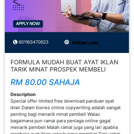
FESYEN
WANITA(0)
KECANTIKAN(7)
FESYEN
FORMULA MUDAH BUAT AYAT IKLAN
LELAKI(0)
TARIK MINAT PROSPEK MEMBELI
RM 80.00 SAHAJA
MINYAK
WANGI(8)
Description
Special offer limited free download panduan ayat
iklan Dalam bisnes online copywriting adalah sangat
PENDIDIKAN(19)
penting bagi menarik minat pembeli Walau
bagaimana pun ramai para peniaga online gagal
DERMA
menarik pembeli Malah ramai juga yang lari apabila
DAN
menbaca ayat iklan yang kurang memikat Tapi untuk