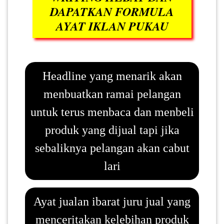
DAPATKAN FORMULA
AYAT IKLAN PUKAU
PAHANG(13)
KELANTAN(22)
Headline yang menarik akan
menbuatkan ramai pelangan
PERAK(41)
untuk terus menbaca dan menbeli
produk yang dijual tapi jika
NEGERI
SEMBILAN(10)
sebaliknya pelangan akan cabut
lari
KEDAH(13)
Ayat jualan ibarat juru jual yang
TERENGGANU(12)
menceritakan kelebihan produk