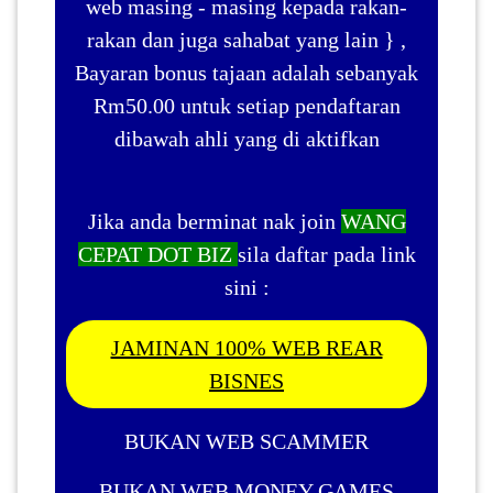
web masing - masing kepada rakan-
rakan dan juga sahabat yang lain } ,
Bayaran bonus tajaan adalah sebanyak
Rm50.00 untuk setiap pendaftaran
dibawah ahli yang di aktifkan
Jika anda berminat nak join
WANG
CEPAT DOT BIZ
sila daftar pada link
sini :
JAMINAN 100% WEB REAR
BISNES
BUKAN WEB SCAMMER
BUKAN WEB MONEY GAMES