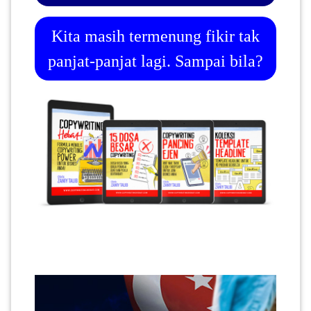
Kita masih termenung fikir tak
panjat-panjat lagi. Sampai bila?