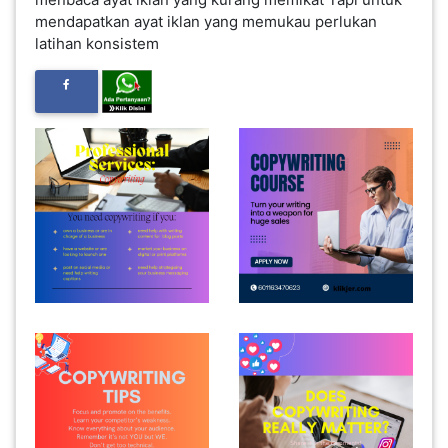
mendapatkan ayat iklan yang memukau perlukan
INFAK(0)
latihan konsistem
TUDUNG(0)
ARTIKEL(14)
PEMBORONG(2)
PRODUK
DIGITAL(29)
MAKANAN(25)
PERNIAGAAN(41)