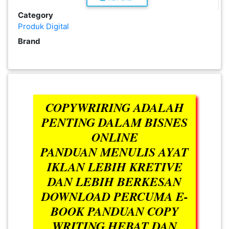
PEKERJAAN(0)
Category
Produk Digital
Brand
SERVIS(17)
HARTA
BENDA(1)
COPYWRIRING ADALAH
PENTING DALAM BISNES
LAIN-
ONLINE
LAIN
PANDUAN MENULIS AYAT
KEPERLUAN(16)
IKLAN LEBIH KRETIVE
DAN LEBIH BERKESAN
SELECT NEGERI
DOWNLOAD PERCUMA E-
BOOK PANDUAN COPY
WRITING HEBAT DAN
SELANGOR(37)