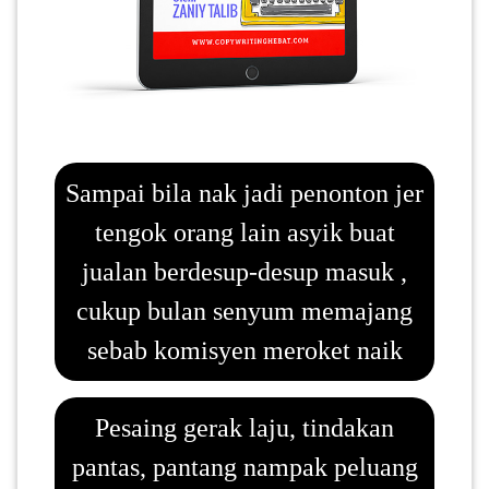
LUMPUR(16)
PUTRAJAYA(9)
LABUAN(2)
Sampai bila nak jadi penonton jer
tengok orang lain asyik buat
MALAYSIA(82)
jualan berdesup-desup masuk ,
cukup bulan senyum memajang
INDONESIA(1)
sebab komisyen meroket naik
SINGAPORE(0)
Pesaing gerak laju, tindakan
BRUNEI(0)
pantas, pantang nampak peluang