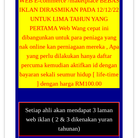
WEB E-commerce /maketplace BEBAS
IKLAN
DIRASMIKAN PADA 12/12/22
UNTUK LIMA TAHUN YANG
PERTAMA
Web Wang cepat ini
dibangunkan untuk para peniaga yang
nak online kan perniagaan mereka , Apa
yang perlu dilakukan hanya daftar
percuma kemudian aktifkan id dengan
bayaran sekali seumur hidup [
life-time
] dengan harga RM100.00
Setiap ahli akan mendapat 3 laman
web iklan ( 2 & 3 dikenakan yuran
tahunan)