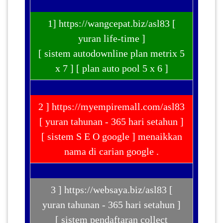
1] https://wangcepat.biz/asl83 [
yuran life-time ]
[ sistem autodownline plan metrix 5
x 7 ] [ plan auto pool 5 x 6 ]
2 ] https://myempiremall.com/asl83
[ yuran tahunan - 365 hari setahun ]
[ sistem S E O google ] menaikkan
nama di carian google .
3 ] https://websaya.biz/asl83 [
yuran tahunan - 365 hari setahun ]
[ sistem pendaftaran collect