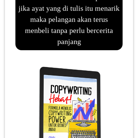
jika ayat yang di tulis itu menarik
SABAH(0)
maka pelangan akan terus
menbeli tanpa perlu bercerita
SARAWAK(2)
panjang
JOHOR(8)
MELAKA(53)
PENANG(2)
PERLIS(6)
KUALA