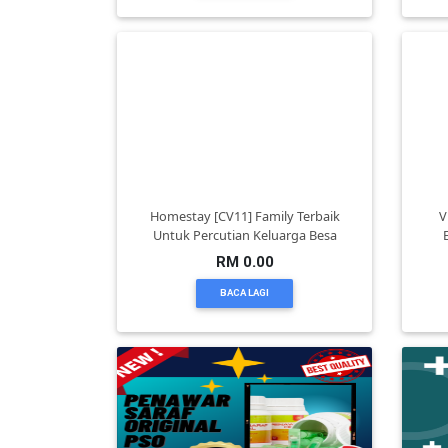
KENDERAAN(6)
ELEKTRONIK(5)
SUKAN/HOBI(2)
Homestay [CV11] Family Terbaik
V
Untuk Percutian Keluarga Besa
PERCUTIAN
RM 0.00
&
BACA LAGI
PELANCONGAN(1)
RUMAH
&
BARANG
PERIBADI(4)