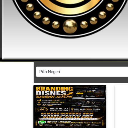
FESYEN
WANITA(0)
KECANTIKAN(7)
FESYEN
LELAKI(0)
MINYAK
WANGI(8)
PENDIDIKAN(19)
DERMA