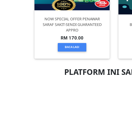
PEKERJAAN(0)
NOW SPECIAL OFFER PENAWAR
SARAF SAKIT-SENDI GUARANTEED
B
APPRO
SERVIS(17)
RM 170.00
BACA LAGI
HARTA
BENDA(1)
PLATFORM INI S
LAIN-
LAIN
KEPERLUAN(16)
SELECT
NEGERI