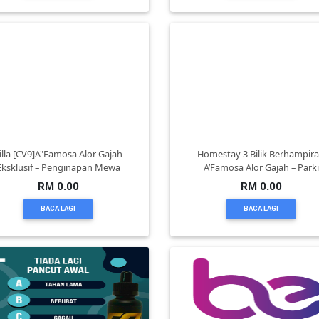
illa [CV9]A"Famosa Alor Gajah
Homestay 3 Bilik Berhampir
Eksklusif – Penginapan Mewa
A’Famosa Alor Gajah – Parki
RM 0.00
RM 0.00
BACA LAGI
BACA LAGI