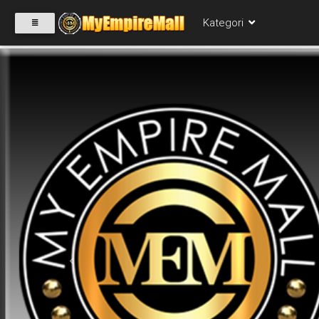
Kategori
SELECT
CATEGORY
PRODUK(0)
BABIES(0)
KESIHATAN(80)
Previous
PERNIAGAAN
RUNCIT(1)