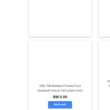
DAN
Tak Perlu Buang Masa Dan Tenaga
Vi
INFAK(0)
Lagi. Biar Kami Uruskan Sam
RM 0.00
BACA LAGI
TUDUNG(0)
ARTIKEL(14)
PEMBORONG(2)
PRODUK
DIGITAL(29)
H
Villa 798 Melaka Private Pool
Eksklusif Untuk Percutian Fami
MAKANAN(25)
RM 0.00
BACA LAGI
PERNIAGAAN(41)