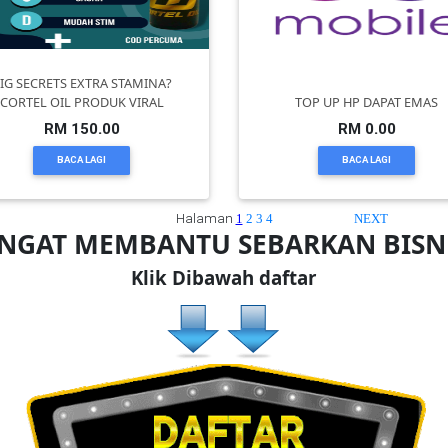
IG SECRETS EXTRA STAMINA?
CORTEL OIL PRODUK VIRAL
TOP UP HP DAPAT EMAS
RM 150.00
RM 0.00
BACA LAGI
BACA LAGI
Halaman
1
2
3
4
NEXT
ANGAT MEMBANTU SEBARKAN BIS
Klik Dibawah daftar