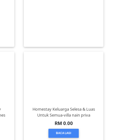
Penginapan Eksklusif Melaka
ai
Dengan Kemudahan Lengkap &
io
Seles
RM 0.00
BACA LAGI
y
Homestay Keluarga Selesa & Luas
mes
Untuk Semua-villa nain priva
RM 0.00
BACA LAGI