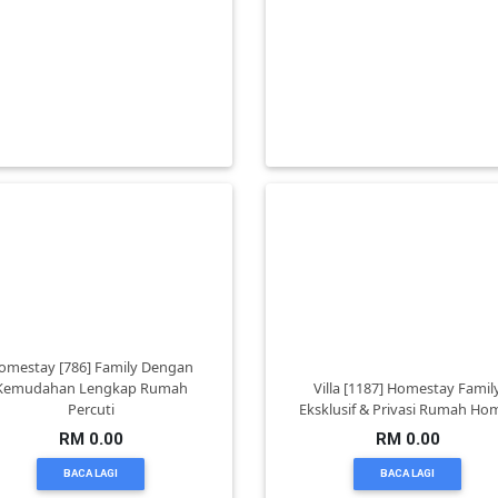
lla presint 8 percutian keluarga
Penginapan Villa Melaka Sesu
besar dengan 6 bilik tidu
Untuk Group Besar & Staycat
RM 0.00
RM 0.00
BACA LAGI
BACA LAGI
omestay [786] Family Dengan
Kemudahan Lengkap Rumah
Villa [1187] Homestay Famil
Percuti
Eksklusif & Privasi Rumah Ho
RM 0.00
RM 0.00
BACA LAGI
BACA LAGI