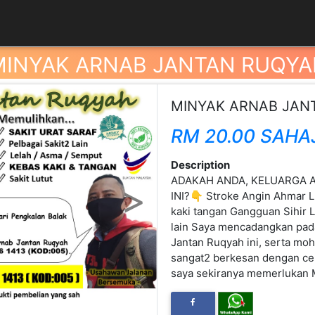
MINYAK ARNAB JANTAN RUQYA
MINYAK ARNAB JAN
RM 20.00 SAHA
Description
ADAKAH ANDA, KELUARGA A
Next
INI?👇 Stroke Angin Ahmar L
kaki tangan Gangguan Sihir 
lain Saya mencadangkan pada
Jantan Ruqyah ini, serta moh
sangat2 berkesan dengan ce
saya sekiranya memerlukan M