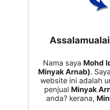
LUMPUR(16)
PUTRAJAYA(9)
LABUAN(2)
Assalamualai
MALAYSIA(82)
Nama saya
Mohd
I
INDONESIA(1)
Minyak Arnab)
. Say
website ini adalah
SINGAPORE(0)
penjual
Minyak Ar
anda? kerana,
Min
BRUNEI(0)