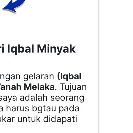
 Iqbal Minyak
dengan gelaran
(Iqbal
Tanah Melaka
. Tujuan
saya adalah seorang
a harus bgtau pada
ukar untuk didapati