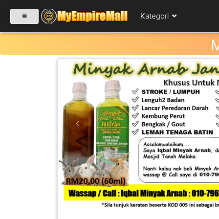
Kategori
SELECT CATEGORY
PRODUK(0)
Previous
BABIES(0)
KESIHATAN(80)
PERNIAGAAN
RUNCIT(1)