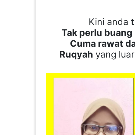
PAHANG(13)
Kini anda
Tak perlu buang 
KELANTAN(22)
Cuma rawat da
Ruqyah
yang luar
PERAK(41)
NEGERI
SEMBILAN(10)
KEDAH(13)
TERENGGANU(12)