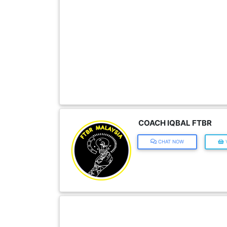
FESYEN
WANITA(0)
KECANTIKAN(7)
FESYEN
LELAKI(0)
COACH IQBAL FTBR
MINYAK
CHAT NOW
V
WANGI(8)
PENDIDIKAN(19)
DERMA
DAN