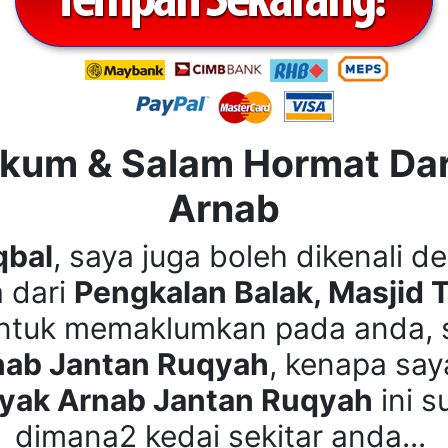
kum & Salam Hormat Dari
Arnab
qbal
, saya juga boleh dikenali 
a dari
Pengkalan Balak, Masjid 
 untuk memaklumkan pada anda, 
nab Jantan Ruqyah
, kenapa say
yak Arnab Jantan Ruqyah
ini s
dimana2 kedai sekitar anda...