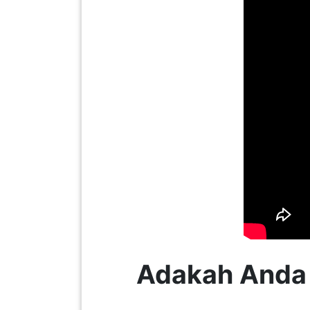
KENDERAAN(6)
ELEKTRONIK(5)
SUKAN/HOBI(2)
PERCUTIAN
&
PELANCONGAN(1)
RUMAH
&
Adakah Anda
BARANG
PERIBADI(4)