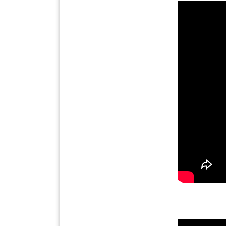
INFAK(0)
TUDUNG(0)
ARTIKEL(14)
PEMBORONG(2)
PRODUK
DIGITAL(29)
MAKANAN(25)
PERNIAGAAN(41)