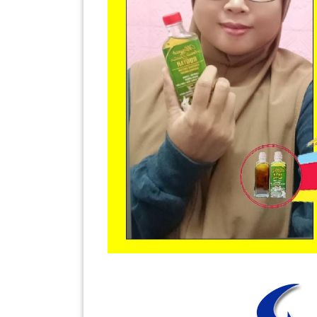
SABAH(0)
SARAWAK(2)
JOHOR(8)
MELAKA(53)
PENANG(2)
PERLIS(6)
KUALA