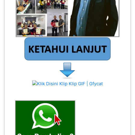
SABAH(0)
SARAWAK(2)
JOHOR(8)
MELAKA(53)
PENANG(2)
PERLIS(6)
KUALA