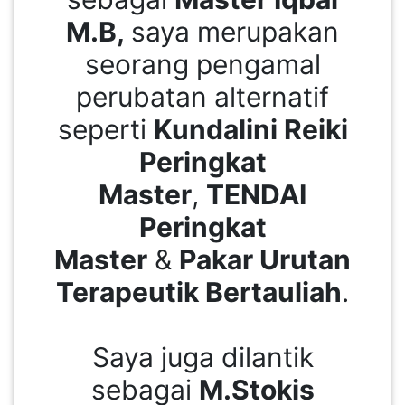
M.B,
saya merupakan
PEKERJAAN(0)
seorang pengamal
SERVIS(17)
perubatan alternatif
seperti
Kundalini Reiki
HARTA
Peringkat
BENDA(1)
Master
,
TENDAI
Peringkat
LAIN-
LAIN
Master
&
Pakar Urutan
KEPERLUAN(16)
Terapeutik Bertauliah
.
SELECT NEGERI
Saya juga dilantik
sebagai
M.Stokis
SELANGOR(37)