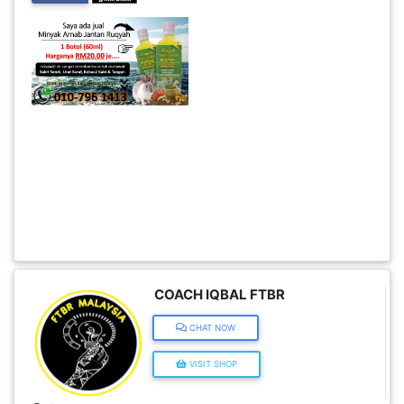
INFAK(0)
TUDUNG(0)
ARTIKEL(14)
PEMBORONG(2)
PRODUK
DIGITAL(29)
COACH IQBAL FTBR
MAKANAN(25)
CHAT NOW
VISIT SHOP
PERNIAGAAN(41)