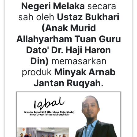
Negeri Melaka
secara
sah oleh
Ustaz Bukhari
PAHANG(13)
(Anak Murid
Allahyarham Tuan Guru
KELANTAN(22)
Dato' Dr. Haji Haron
Din)
memasarkan
PERAK(41)
produk
Minyak Arnab
NEGERI
Jantan Ruqyah
.
SEMBILAN(10)
KEDAH(13)
TERENGGANU(12)