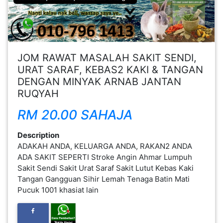
FESYEN
WANITA(0)
JOM RAWAT MASALAH SAKIT SENDI,
KECANTIKAN(7)
URAT SARAF, KEBAS2 KAKI & TANGAN
DENGAN MINYAK ARNAB JANTAN
RUQYAH
FESYEN
LELAKI(0)
RM 20.00 SAHAJA
Description
MINYAK
ADAKAH ANDA, KELUARGA ANDA, RAKAN2 ANDA
WANGI(8)
ADA SAKIT SEPERTI Stroke Angin Ahmar Lumpuh
Sakit Sendi Sakit Urat Saraf Sakit Lutut Kebas Kaki
Tangan Gangguan Sihir Lemah Tenaga Batin Mati
PENDIDIKAN(19)
Pucuk 1001 khasiat lain
DERMA
DAN