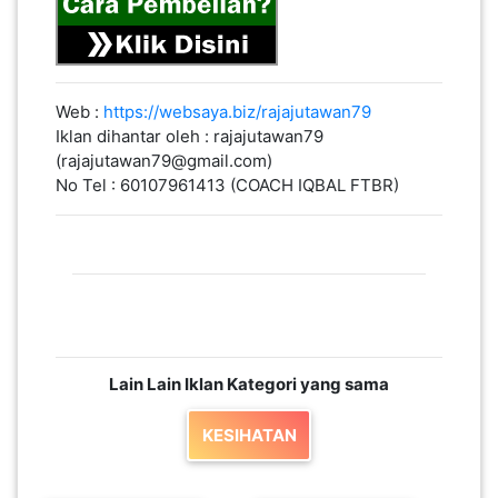
LUMPUR(16)
PUTRAJAYA(9)
Web :
https://websaya.biz/rajajutawan79
Iklan dihantar oleh : rajajutawan79
(rajajutawan79@gmail.com)
LABUAN(2)
No Tel : 60107961413 (COACH IQBAL FTBR)
MALAYSIA(82)
INDONESIA(1)
Lain Lain Iklan Kategori yang sama
SINGAPORE(0)
KESIHATAN
BRUNEI(0)