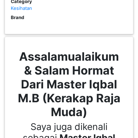
Category
Kesihatan
KENDERAAN(6)
Brand
ELEKTRONIK(5)
SUKAN/HOBI(2)
Assalamualaikum
& Salam Hormat
PERCUTIAN
&
Dari Master Iqbal
PELANCONGAN(1)
M.B (Kerakap Raja
RUMAH
Muda)
&
BARANG
Saya juga dikenali
PERIBADI(4)
sebagai
Master Iqbal