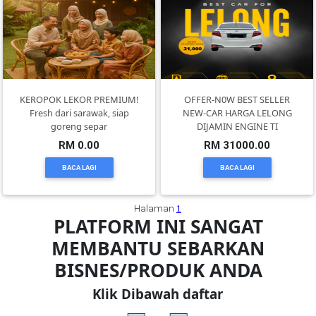
FESYEN
WANITA(0)
KEROPOK LEKOR PREMIUM!
OFFER-N0W BEST SELLER
KECANTIKAN(7)
Fresh dari sarawak, siap
NEW-CAR HARGA LELONG
goreng separ
DIJAMIN ENGINE TI
RM 0.00
RM 31000.00
FESYEN
LELAKI(0)
BACA LAGI
BACA LAGI
MINYAK
Halaman
1
PLATFORM INI SANGAT
WANGI(8)
MEMBANTU SEBARKAN
BISNES/PRODUK ANDA
PENDIDIKAN(19)
Klik Dibawah daftar
DERMA