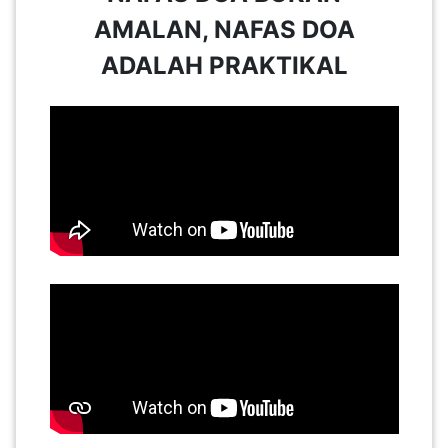
AMALAN, NAFAS DOA
KENDERAAN(6)
ADALAH PRAKTIKAL
ELEKTRONIK(5)
SUKAN/HOBI(2)
PERCUTIAN
&
PELANCONGAN(1)
RUMAH
&
BARANG
PERIBADI(4)