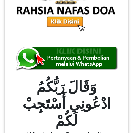
SABAH(0)
SARAWAK(2)
JOHOR(8)
MELAKA(53)
وَقَالَ رَبُّكُمُ
PENANG(2)
ادْعُونِي أَسْتَجِبْ
PERLIS(6)
لَكُمْ
KUALA