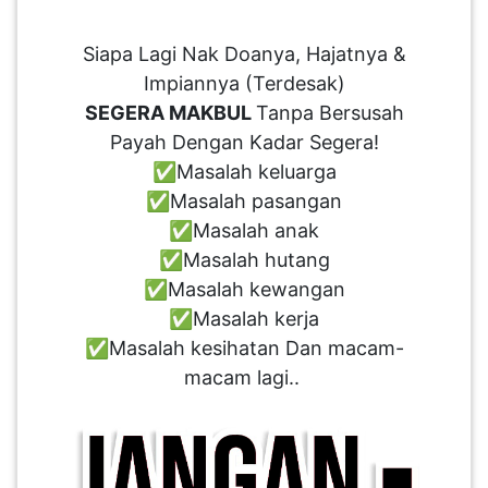
PEKERJAAN(0)
Siapa Lagi Nak Doanya, Hajatnya &
Impiannya (Terdesak)
SERVIS(17)
SEGERA MAKBUL
Tanpa Bersusah
Payah Dengan Kadar Segera!
HARTA
✅Masalah keluarga
BENDA(1)
✅Masalah pasangan
✅Masalah anak
✅Masalah hutang
LAIN-
✅Masalah kewangan
LAIN
✅Masalah kerja
KEPERLUAN(16)
✅Masalah kesihatan Dan macam-
macam lagi..
SELECT NEGERI
SELANGOR(37)