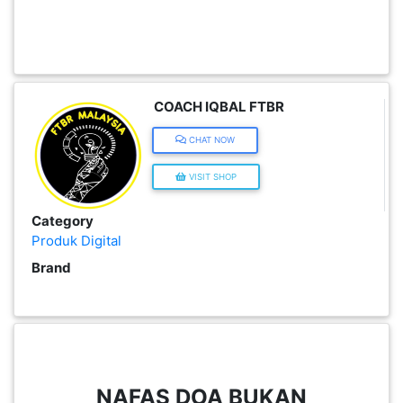
INFAK(0)
TUDUNG(0)
COACH IQBAL FTBR
ARTIKEL(14)
CHAT NOW
VISIT SHOP
PEMBORONG(2)
Category
Produk Digital
PRODUK
Brand
DIGITAL(29)
MAKANAN(25)
PERNIAGAAN(41)
NAFAS DOA BUKAN