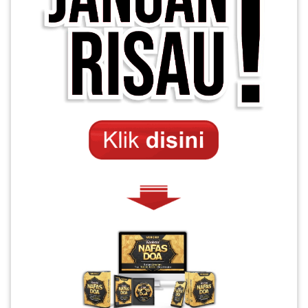
PAHANG(13)
KELANTAN(22)
PERAK(41)
NEGERI
SEMBILAN(10)
KEDAH(13)
TERENGGANU(12)