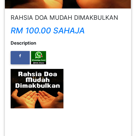
FESYEN
RAHSIA DOA MUDAH DIMAKBULKAN
WANITA(0)
RM 100.00 SAHAJA
KECANTIKAN(7)
Description
FESYEN
LELAKI(0)
MINYAK
WANGI(8)
PENDIDIKAN(19)
DERMA
DAN