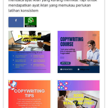
mendapatkan ayat iklan yang memukau perlukan
INFAK(0)
latihan konsistem
TUDUNG(0)
ARTIKEL(14)
PEMBORONG(2)
PRODUK
DIGITAL(29)
MAKANAN(25)
PERNIAGAAN(41)