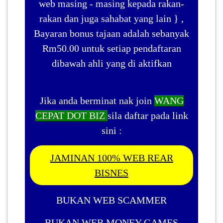
web masing - masing kepada rakan-
rakan dan juga sahabat yang lain } ,
Bayaran bonus tajaan adalah sebanyak
Rm50.00 untuk setiap pendaftaran
dibawah ahli yang di aktifkan
Jika anda berminat nak join
WANG
CEPAT DOT BIZ
sila daftar pada link
sini :
JAMINAN 100% WEB REAR
BISNES
BUKAN WEB SCAMMER
BUKAN WEB MONEY GAMES