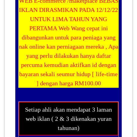
WEB E-commerce /maketplace BEBAS
IKLAN
DIRASMIKAN PADA 12/12/22
UNTUK LIMA TAHUN YANG
PERTAMA
Web Wang cepat ini
dibangunkan untuk para peniaga yang
nak online kan perniagaan mereka , Apa
yang perlu dilakukan hanya daftar
percuma kemudian aktifkan id dengan
bayaran sekali seumur hidup [
life-time
] dengan harga RM100.00
Setiap ahli akan mendapat 3 laman
web iklan ( 2 & 3 dikenakan yuran
tahunan)