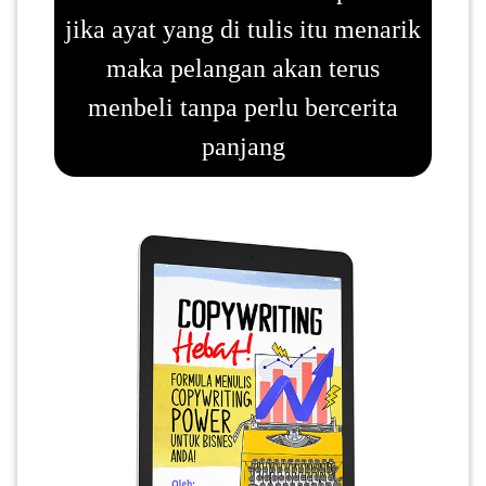
jika ayat yang di tulis itu menarik
SABAH(0)
maka pelangan akan terus
menbeli tanpa perlu bercerita
SARAWAK(2)
panjang
JOHOR(8)
MELAKA(53)
PENANG(2)
PERLIS(6)
KUALA