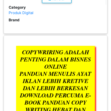
PEKERJAAN(0)
Category
Produk Digital
Brand
SERVIS(17)
HARTA
BENDA(1)
COPYWRIRING ADALAH
PENTING DALAM BISNES
LAIN-
ONLINE
LAIN
PANDUAN MENULIS AYAT
KEPERLUAN(16)
IKLAN LEBIH KRETIVE
DAN LEBIH BERKESAN
SELECT NEGERI
DOWNLOAD PERCUMA E-
BOOK PANDUAN COPY
WRITING HEBAT DAN
SELANGOR(37)