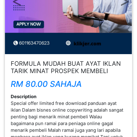
FESYEN
WANITA(0)
KECANTIKAN(7)
FESYEN
FORMULA MUDAH BUAT AYAT IKLAN
LELAKI(0)
TARIK MINAT PROSPEK MEMBELI
RM 80.00 SAHAJA
MINYAK
WANGI(8)
Description
Special offer limited free download panduan ayat
iklan Dalam bisnes online copywriting adalah sangat
PENDIDIKAN(19)
penting bagi menarik minat pembeli Walau
bagaimana pun ramai para peniaga online gagal
DERMA
menarik pembeli Malah ramai juga yang lari apabila
DAN
menbaca ayat iklan yang kurang memikat Tapi untuk