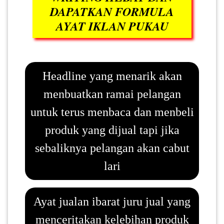
DAPATKAN FORMULA
AYAT IKLAN PUKAU
PAHANG(13)
KELANTAN(22)
Headline yang menarik akan
menbuatkan ramai pelangan
PERAK(41)
untuk terus menbaca dan menbeli
produk yang dijual tapi jika
NEGERI
SEMBILAN(10)
sebaliknya pelangan akan cabut
lari
KEDAH(13)
Ayat jualan ibarat juru jual yang
TERENGGANU(12)
menceritakan kelebihan produk