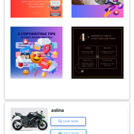
KENDERAAN(6)
ELEKTRONIK(5)
SUKAN/HOBI(2)
PERCUTIAN
&
PELANCONGAN(1)
RUMAH
&
aslina
BARANG
CHAT NOW
PERIBADI(4)
VISIT SHOP