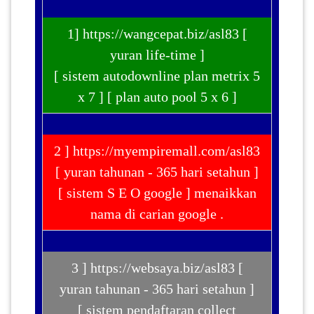
1] https://wangcepat.biz/asl83 [
yuran life-time ]
[ sistem autodownline plan metrix 5
x 7 ] [ plan auto pool 5 x 6 ]
2 ] https://myempiremall.com/asl83
[ yuran tahunan - 365 hari setahun ]
[ sistem S E O google ] menaikkan
nama di carian google .
3 ] https://websaya.biz/asl83 [
yuran tahunan - 365 hari setahun ]
[ sistem pendaftaran collect