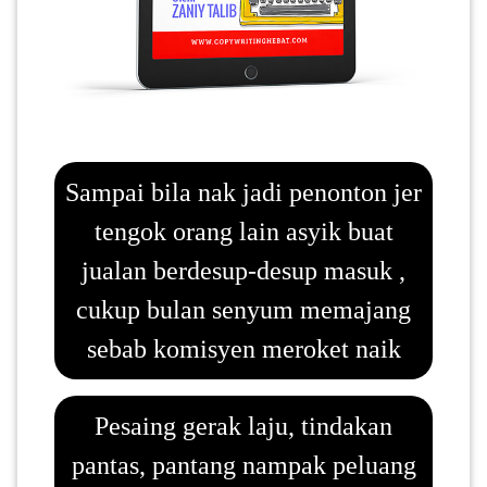
LUMPUR(16)
PUTRAJAYA(9)
LABUAN(2)
Sampai bila nak jadi penonton jer
tengok orang lain asyik buat
MALAYSIA(82)
jualan berdesup-desup masuk ,
cukup bulan senyum memajang
INDONESIA(1)
sebab komisyen meroket naik
SINGAPORE(0)
Pesaing gerak laju, tindakan
BRUNEI(0)
pantas, pantang nampak peluang