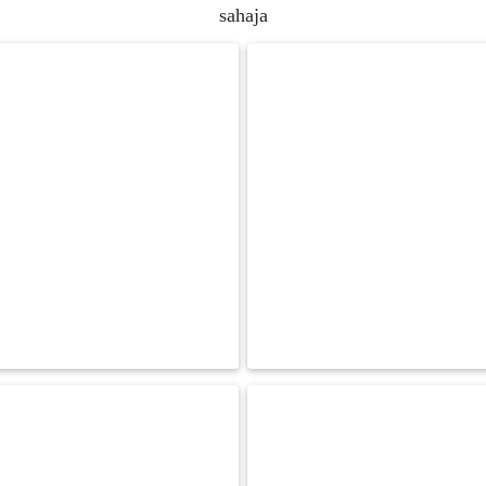
sahaja
FESYEN
WANITA(0)
KECANTIKAN(7)
FESYEN
LELAKI(0)
MINYAK
WANGI(8)
PENDIDIKAN(19)
DERMA