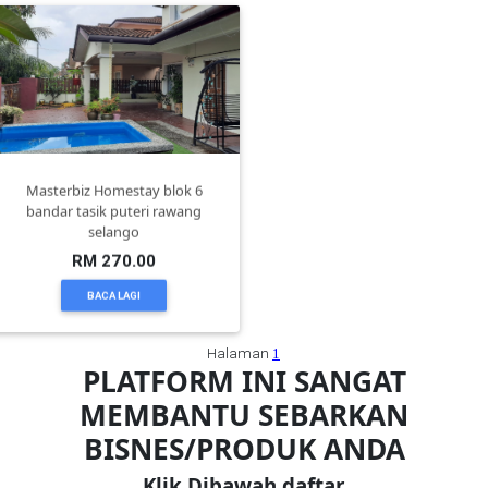
TERENGGANU(12)
SABAH(0)
SARAWAK(2)
Masterbiz Homestay blok 6
bandar tasik puteri rawang
selango
JOHOR(8)
RM 270.00
BACA LAGI
MELAKA(53)
Halaman
1
PLATFORM INI SANGAT
PENANG(2)
MEMBANTU SEBARKAN
BISNES/PRODUK ANDA
PERLIS(6)
Klik Dibawah daftar