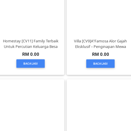
PEKERJAAN(0)
SERVIS(17)
Homestay [CV11] Family Terbaik
Villa [CV9]A"Famosa Alor Gajah
Untuk Percutian Keluarga Besa
Eksklusif – Penginapan Mewa
HARTA
RM 0.00
RM 0.00
BENDA(1)
BACA LAGI
BACA LAGI
LAIN-
LAIN
KEPERLUAN(16)
SELECT
NEGERI