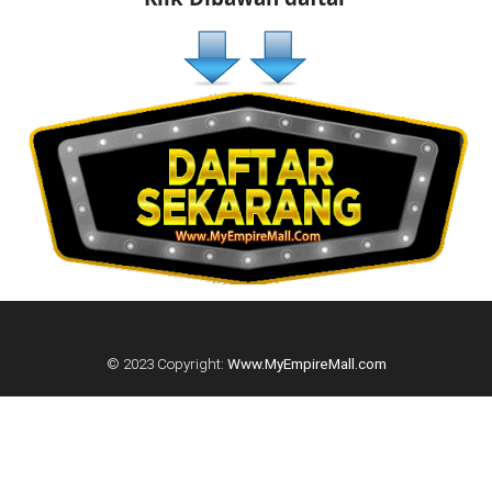
KUALA
LUMPUR(16)
PUTRAJAYA(9)
LABUAN(2)
MALAYSIA(82)
INDONESIA(1)
© 2023 Copyright:
Www.MyEmpireMall.com
SINGAPORE(0)