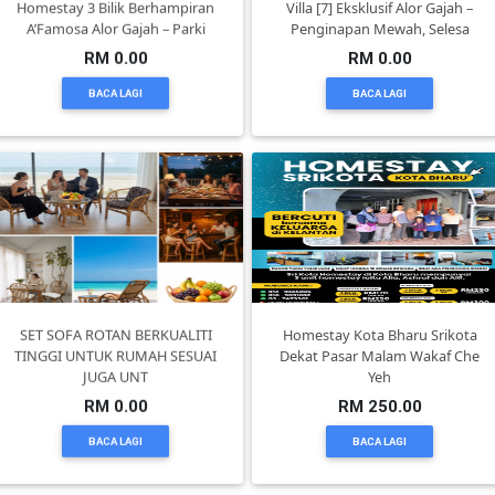
Homestay 3 Bilik Berhampiran
Villa [7] Eksklusif Alor Gajah –
A’Famosa Alor Gajah – Parki
Penginapan Mewah, Selesa
SELANGOR(37)
RM 0.00
RM 0.00
BACA LAGI
BACA LAGI
PAHANG(13)
KELANTAN(22)
PERAK(41)
SET SOFA ROTAN BERKUALITI
Homestay Kota Bharu Srikota
NEGERI
TINGGI UNTUK RUMAH SESUAI
Dekat Pasar Malam Wakaf Che
SEMBILAN(10)
JUGA UNT
Yeh
RM 0.00
RM 250.00
KEDAH(13)
BACA LAGI
BACA LAGI