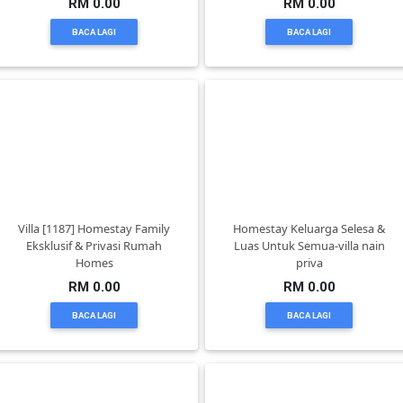
RM 0.00
RM 0.00
BACA LAGI
BACA LAGI
KENDERAAN(6)
ELEKTRONIK(5)
SUKAN/HOBI(2)
PERCUTIAN
Villa [1187] Homestay Family
Homestay Keluarga Selesa &
Eksklusif & Privasi Rumah
Luas Untuk Semua-villa nain
&
Homes
priva
PELANCONGAN(1)
RM 0.00
RM 0.00
BACA LAGI
BACA LAGI
RUMAH
&
BARANG
PERIBADI(4)