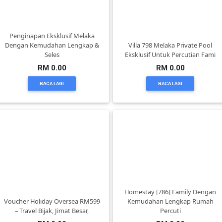
DAN
INFAK(0)
Penginapan Eksklusif Melaka
Dengan Kemudahan Lengkap &
Villa 798 Melaka Private Pool
TUDUNG(0)
Seles
Eksklusif Untuk Percutian Fami
RM 0.00
RM 0.00
ARTIKEL(14)
BACA LAGI
BACA LAGI
PEMBORONG(2)
PRODUK
DIGITAL(29)
MAKANAN(25)
Homestay [786] Family Dengan
Voucher Holiday Oversea RM599
Kemudahan Lengkap Rumah
– Travel Bijak, Jimat Besar,
Percuti
PERNIAGAAN(41)