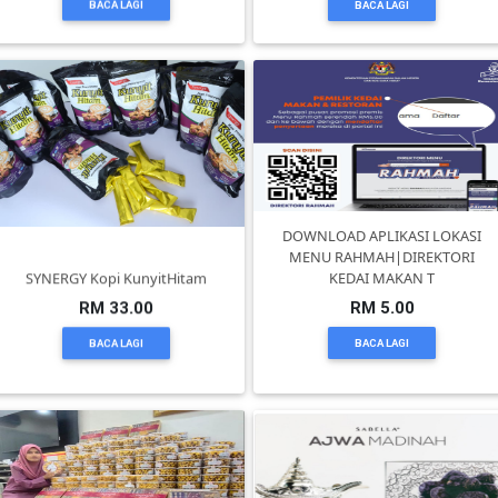
BACA LAGI
BACA LAGI
BRUNEI(0)
DOWNLOAD APLIKASI LOKASI
MENU RAHMAH|DIREKTORI
SYNERGY Kopi KunyitHitam
KEDAI MAKAN T
RM 33.00
RM 5.00
BACA LAGI
BACA LAGI