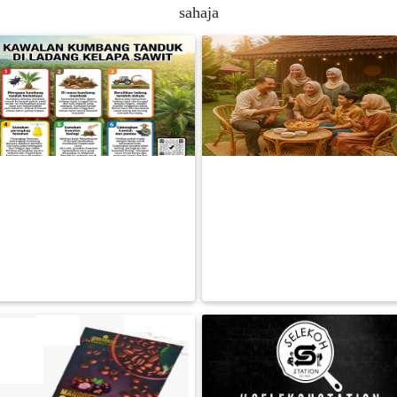
sahaja
FESYEN
WANITA(0)
KECANTIKAN(7)
🌴 CARA BERKESAN | LINDUNGI
KEROPOK LEKOR PREMIUM!
FESYEN
TANAMAN KELAPA SAWIT |
Fresh dari sarawak, siap goreng
LELAKI(0)
KUMBANG
separ
RM 0.00
RM 0.00
MINYAK
BACA LAGI
BACA LAGI
WANGI(8)
PENDIDIKAN(19)
DERMA