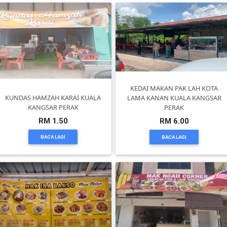
TERENGGANU(12)
SABAH(0)
SARAWAK(2)
KEDAI MAKAN PAK LAH KOTA
KUNDAS HAMZAH KARAI KUALA
LAMA KANAN KUALA KANGSAR
KANGSAR PERAK
PERAK
JOHOR(8)
RM 1.50
RM 6.00
BACA LAGI
BACA LAGI
MELAKA(53)
PENANG(2)
PERLIS(6)