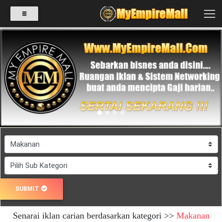
SELECT
CATEGORY
Previous
Next
PRODUK(0)
BABIES(0)
KESIHATAN(80)
SUBMIT
PERNIAGAAN
Senarai iklan carian berdasarkan kategori >>
Makanan
RUNCIT(1)