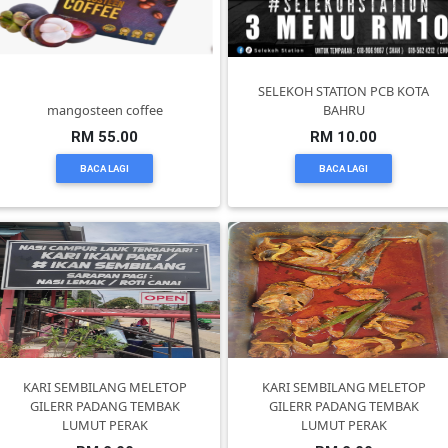
DAN
INFAK(0)
SELEKOH STATION PCB KOTA
TUDUNG(0)
mangosteen coffee
BAHRU
RM 55.00
RM 10.00
ARTIKEL(14)
BACA LAGI
BACA LAGI
PEMBORONG(2)
PRODUK
DIGITAL(29)
MAKANAN(25)
KARI SEMBILANG MELETOP
KARI SEMBILANG MELETOP
GILERR PADANG TEMBAK
GILERR PADANG TEMBAK
LUMUT PERAK
LUMUT PERAK
PERNIAGAAN(41)