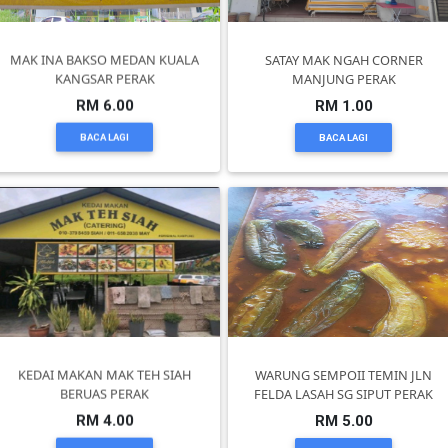
KUALA
MAK INA BAKSO MEDAN KUALA
SATAY MAK NGAH CORNER
LUMPUR(16)
KANGSAR PERAK
MANJUNG PERAK
RM 6.00
RM 1.00
PUTRAJAYA(9)
BACA LAGI
BACA LAGI
LABUAN(2)
MALAYSIA(82)
INDONESIA(1)
KEDAI MAKAN MAK TEH SIAH
WARUNG SEMPOII TEMIN JLN
BERUAS PERAK
FELDA LASAH SG SIPUT PERAK
SINGAPORE(0)
RM 4.00
RM 5.00