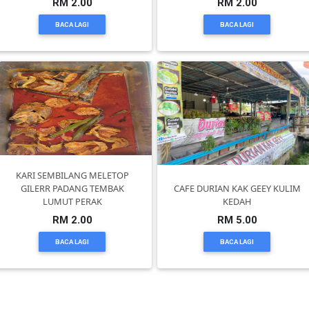
RM 2.00
RM 2.00
BACA LAGI
BACA LAGI
KENDERAAN(6)
ELEKTRONIK(5)
SUKAN/HOBI(2)
PERCUTIAN
KARI SEMBILANG MELETOP
GILERR PADANG TEMBAK
CAFE DURIAN KAK GEEY KULIM
&
LUMUT PERAK
KEDAH
PELANCONGAN(1)
RM 2.00
RM 5.00
BACA LAGI
BACA LAGI
RUMAH
&
BARANG
PERIBADI(4)