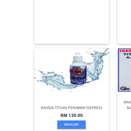
DAN
PERTANIAN MODEN – HASIL TINGGI,
B
INFAK(0)
KERJA MUDAH, UNTUNG BERGA
(BB
RM 0.00
TUDUNG(0)
BACA LAGI
ARTIKEL(14)
PEMBORONG(2)
PRODUK
DIGITAL(29)
RAH
RAHSIA TITSAN PENAWAR ISEPRESS
M
MAKANAN(25)
RM 130.00
BACA LAGI
PERNIAGAAN(41)