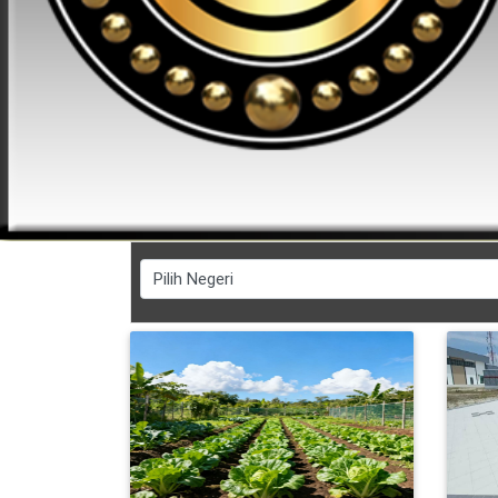
FESYEN
WANITA(0)
KECANTIKAN(7)
FESYEN
LELAKI(0)
MINYAK
WANGI(8)
PENDIDIKAN(19)
DERMA