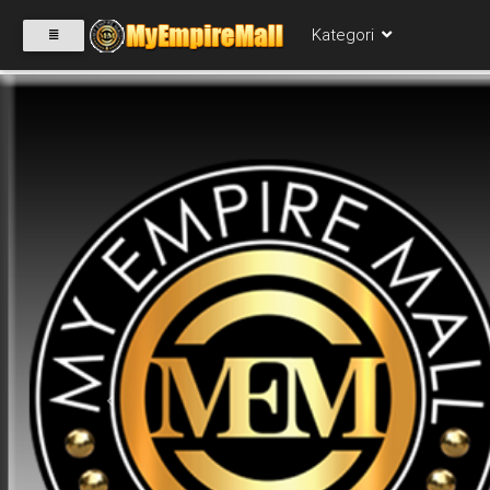
Kategori
SELECT
CATEGORY
PRODUK(0)
BABIES(0)
KESIHATAN(80)
Previous
PERNIAGAAN
RUNCIT(1)