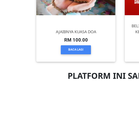
PEKERJAAN(0)
BEL
AJAIBNYA KUASA DOA
K
SERVIS(17)
RM 100.00
BACA LAGI
HARTA
BENDA(1)
PLATFORM INI S
LAIN-
LAIN
KEPERLUAN(16)
SELECT
NEGERI