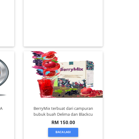
SET SOFA ROTAN BERKUALITI
si
TINGGI UNTUK RUMAH SESUAI JUGA
- P
UNT
RM 0.00
BACA LAGI
MA
BerryMix terbuat dari campuran
bubuk buah Delima dan Blackcu
RM 150.00
BACA LAGI