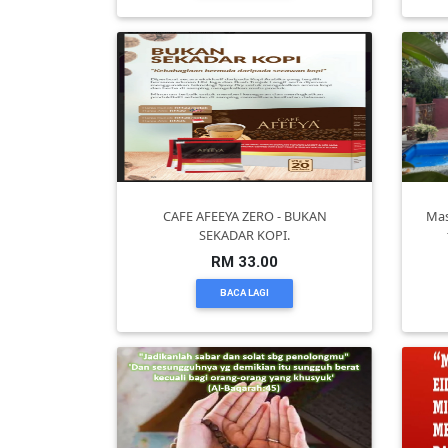
KENDERAAN(6)
ELEKTRONIK(5)
SUKAN/HOBI(2)
CAFE AFEEYA ZERO - BUKAN
Mas
SEKADAR KOPI.
PERCUTIAN
RM 33.00
&
BACA LAGI
PELANCONGAN(1)
RUMAH
&
BARANG
PERIBADI(4)