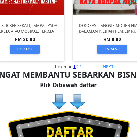
I STICKER SEKALI, TAMPAL PADA
DEKORASI LANGSIR MODEN HI
ERETA ATAU MOSIKAL, TERIMA
DALAMAN PILIHAN PEMILIK R
RM 20.00
RM 0.00
BACA LAGI
BACA LAGI
Halaman
1
2
3
NEXT
ANGAT MEMBANTU SEBARKAN BIS
Klik Dibawah daftar