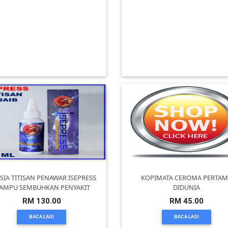
andar Baru Setiawan Perdana
Personal Loan Bank / Kopera
SAP) | Rumah teres mampu mi
Untuk gov & Badan Berkanun 
RM 0.00
RM 0.00
BACA LAGI
BACA LAGI
SIA TITISAN PENAWAR ISEPRESS
KOPIMATA CEROMA PERTA
AMPU SEMBUHKAN PENYAKIT
DIDUNIA
RM 130.00
RM 45.00
BACA LAGI
BACA LAGI