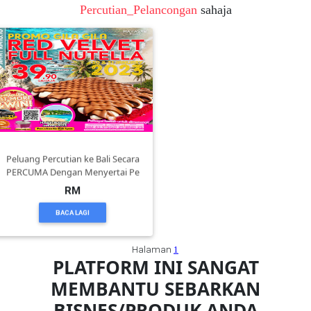
Percutian_Pelancongan
sahaja
FESYEN
WANITA(0)
KECANTIKAN(7)
FESYEN
Peluang Percutian ke Bali Secara
LELAKI(0)
PERCUMA Dengan Menyertai Pe
RM
MINYAK
BACA LAGI
WANGI(8)
Halaman
1
PLATFORM INI SANGAT
PENDIDIKAN(19)
MEMBANTU SEBARKAN
BISNES/PRODUK ANDA
DERMA