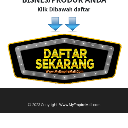
DAN
Klik Dibawah daftar
INFAK(0)
TUDUNG(0)
ARTIKEL(14)
PEMBORONG(2)
PRODUK
DIGITAL(29)
© 2023 Copyright:
Www.MyEmpireMall.com
MAKANAN(25)
PERNIAGAAN(41)