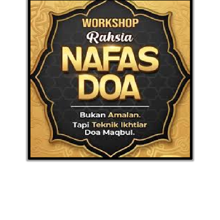
PAHANG(13)
KELANTAN(22)
PERAK(41)
NEGERI
SEMBILAN(10)
KEDAH(13)
TERENGGANU(12)