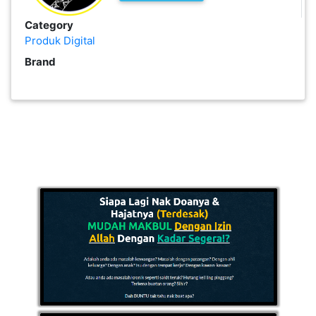
PEKERJAAN(0)
Category
Produk Digital
Brand
SERVIS(17)
HARTA
BENDA(1)
LAIN-
LAIN
KEPERLUAN(16)
SELECT NEGERI
SELANGOR(37)