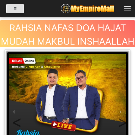
RAHSIA NAFAS DOA HAJAT
MUDAH MAKBUL INSHAALLAH
SELECT CATEGORY
PRODUK(0)
BABIES(0)
KESIHATAN(80)
Previous
Next
PERNIAGAAN
RUNCIT(1)