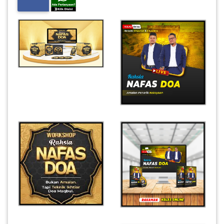
INFAK(0)
TUDUNG(0)
ARTIKEL(14)
PEMBORONG(2)
PRODUK
DIGITAL(29)
MAKANAN(25)
PERNIAGAAN(41)