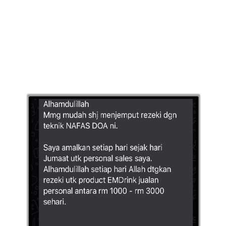
LUMPUR(16)
PUTRAJAYA(9)
LABUAN(2)
MALAYSIA(82)
INDONESIA(1)
SINGAPORE(0)
BRUNEI(0)