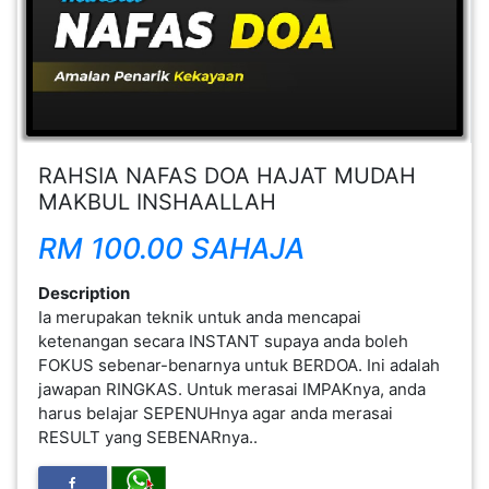
FESYEN
WANITA(0)
KECANTIKAN(7)
RAHSIA NAFAS DOA HAJAT MUDAH
MAKBUL INSHAALLAH
FESYEN
LELAKI(0)
RM 100.00 SAHAJA
Description
MINYAK
Ia merupakan teknik untuk anda mencapai
WANGI(8)
ketenangan secara INSTANT supaya anda boleh
FOKUS sebenar-benarnya untuk BERDOA. Ini adalah
jawapan RINGKAS. Untuk merasai IMPAKnya, anda
PENDIDIKAN(19)
harus belajar SEPENUHnya agar anda merasai
RESULT yang SEBENARnya..
DERMA
DAN