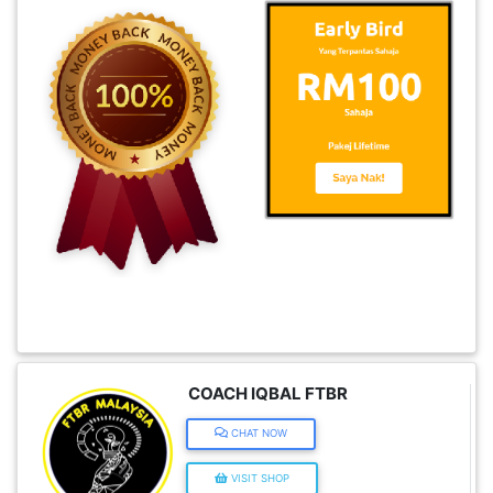
KENDERAAN(6)
ELEKTRONIK(5)
SUKAN/HOBI(2)
PERCUTIAN
&
PELANCONGAN(1)
RUMAH
COACH IQBAL FTBR
&
BARANG
CHAT NOW
PERIBADI(4)
VISIT SHOP