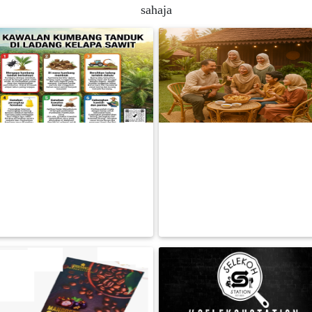
sahaja
FESYEN
WANITA(0)
KECANTIKAN(7)
🌴 CARA BERKESAN | LINDUNGI
KEROPOK LEKOR PREMIUM!
FESYEN
TANAMAN KELAPA SAWIT |
Fresh dari sarawak, siap goreng
LELAKI(0)
KUMBANG
separ
RM 0.00
RM 0.00
BACA LAGI
BACA LAGI
MINYAK
WANGI(8)
PENDIDIKAN(19)
DERMA