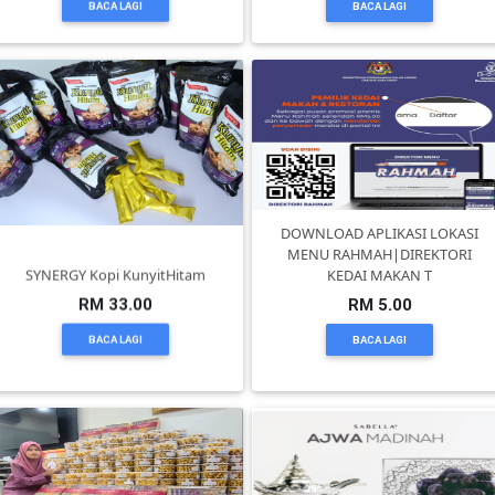
BACA LAGI
BACA LAGI
BRUNEI(0)
DOWNLOAD APLIKASI LOKASI
MENU RAHMAH|DIREKTORI
SYNERGY Kopi KunyitHitam
KEDAI MAKAN T
RM 33.00
RM 5.00
BACA LAGI
BACA LAGI