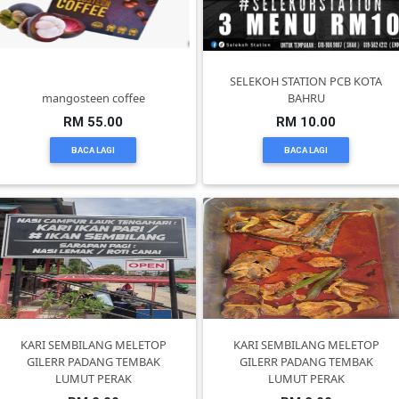
DAN
INFAK(0)
SELEKOH STATION PCB KOTA
TUDUNG(0)
mangosteen coffee
BAHRU
RM 55.00
RM 10.00
ARTIKEL(14)
BACA LAGI
BACA LAGI
PEMBORONG(2)
PRODUK
DIGITAL(29)
MAKANAN(25)
KARI SEMBILANG MELETOP
KARI SEMBILANG MELETOP
GILERR PADANG TEMBAK
GILERR PADANG TEMBAK
LUMUT PERAK
LUMUT PERAK
PERNIAGAAN(41)