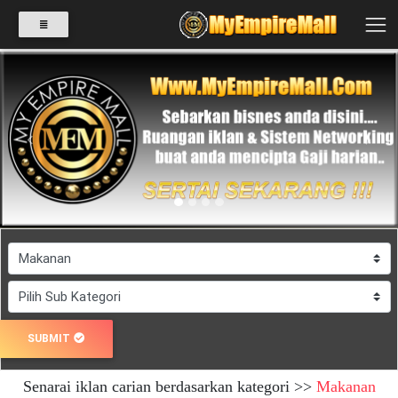
SELECT
CATEGORY
Previous
Next
PRODUK(0)
BABIES(0)
KESIHATAN(80)
SUBMIT
PERNIAGAAN
Senarai iklan carian berdasarkan kategori >>
Makanan
RUNCIT(1)