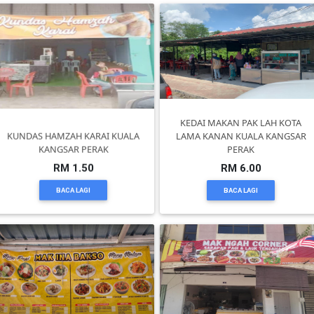
TERENGGANU(12)
SABAH(0)
SARAWAK(2)
KEDAI MAKAN PAK LAH KOTA
KUNDAS HAMZAH KARAI KUALA
LAMA KANAN KUALA KANGSAR
KANGSAR PERAK
PERAK
JOHOR(8)
RM 1.50
RM 6.00
BACA LAGI
BACA LAGI
MELAKA(53)
PENANG(2)
PERLIS(6)