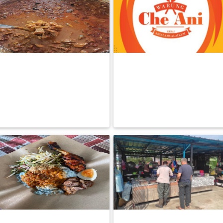
PEKERJAAN(0)
SERVIS(17)
KEDAI MAKAN PAK NON KULIM
WARUNG CHE ANI KUALA
KEDAH
KANGSAR PERAK
HARTA
RM 4.00
RM 5.00
BENDA(1)
BACA LAGI
BACA LAGI
LAIN-
LAIN
KEPERLUAN(16)
SELECT
NEGERI
Warung Pohon Ceri Manjung
KUIH MUIH & LAUK PAUK KUALA