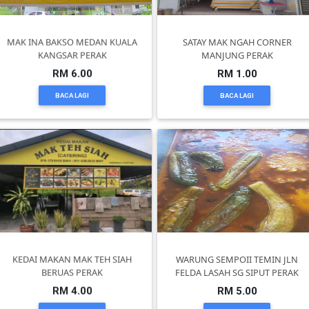
KUALA
MAK INA BAKSO MEDAN KUALA
SATAY MAK NGAH CORNER
LUMPUR(16)
KANGSAR PERAK
MANJUNG PERAK
RM 6.00
RM 1.00
PUTRAJAYA(9)
BACA LAGI
BACA LAGI
LABUAN(2)
MALAYSIA(82)
INDONESIA(1)
KEDAI MAKAN MAK TEH SIAH
WARUNG SEMPOII TEMIN JLN
BERUAS PERAK
FELDA LASAH SG SIPUT PERAK
SINGAPORE(0)
RM 4.00
RM 5.00