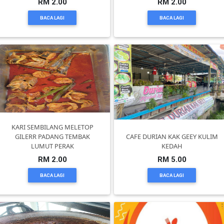
RM 2.00
RM 2.00
BACA LAGI
BACA LAGI
KENDERAAN(6)
ELEKTRONIK(5)
SUKAN/HOBI(2)
PERCUTIAN
KARI SEMBILANG MELETOP
GILERR PADANG TEMBAK
CAFE DURIAN KAK GEEY KULIM
&
LUMUT PERAK
KEDAH
PELANCONGAN(1)
RM 2.00
RM 5.00
BACA LAGI
BACA LAGI
RUMAH
&
BARANG
PERIBADI(4)