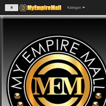
Kategori
SELECT
CATEGORY
PRODUK(0)
BABIES(0)
KESIHATAN(80)
Previous
PERNIAGAAN
RUNCIT(1)