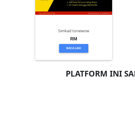
PEKERJAAN(0)
Simkad tonewow
SERVIS(17)
RM
BACA LAGI
HARTA
BENDA(1)
PLATFORM INI S
LAIN-
LAIN
KEPERLUAN(16)
SELECT
NEGERI