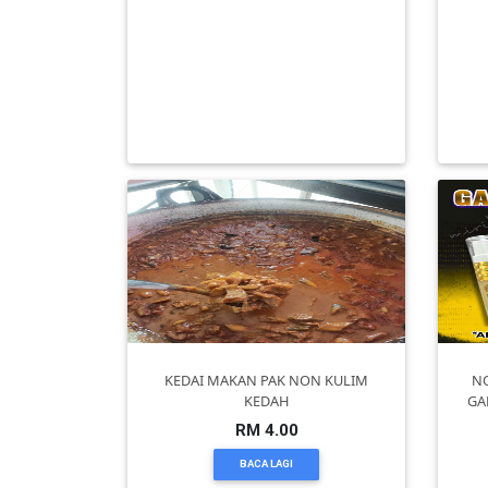
RUMAH TERES 2 TINGKAT UNTU
DAN
DIJUAL | TAMAN PERMAI UTAMA
PE
FASA
2
INFAK(0)
RM 0.00
BACA LAGI
TUDUNG(0)
ARTIKEL(14)
PEMBORONG(2)
PRODUK
DIGITAL(29)
KEDAI MAKAN PAK NON KULIM
NO
KEDAH
GA
MAKANAN(25)
RM 4.00
BACA LAGI
PERNIAGAAN(41)