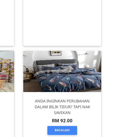
ia
CAFE DURIAN KAK GEEY KULIM
e
KEDAH
RM 5.00
BACA LAGI
ANDA INGINKAN PERUBAHAN
DALAM BILIK TIDUR? TAPI NAK
SAVEKAN
RM 92.00
BACA LAGI