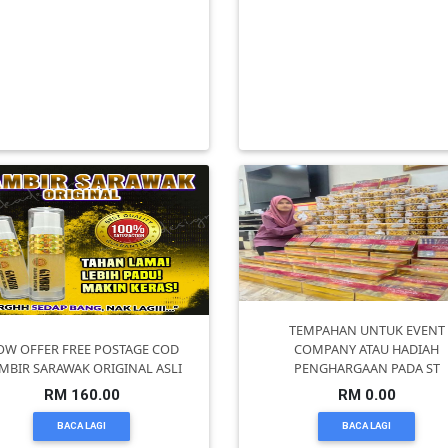
LUANG JADI AGEN & DROPSHIP
🔥 HAPPY ENDING SPRAY Rahs
025-2026 💥 Produk Laku Kera
Lelaki Kekal Perkasa & Berk
RM 0.00
RM 0.00
BACA LAGI
BACA LAGI
TEMPAHAN UNTUK EVENT
W OFFER FREE POSTAGE COD
COMPANY ATAU HADIAH
MBIR SARAWAK ORIGINAL ASLI
PENGHARGAAN PADA ST
RM 160.00
RM 0.00
BACA LAGI
BACA LAGI