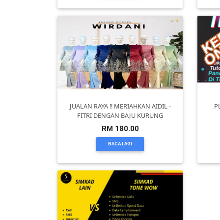
KENDERAAN(6)
ELEKTRONIK(5)
SUKAN/HOBI(2)
JUALAN RAYA !! MERIAHKAN AIDIL -
P
FITRI DENGAN BAJU KURUNG
PERCUTIAN
RM 180.00
&
BACA LAGI
PELANCONGAN(1)
RUMAH
&
BARANG
PERIBADI(4)