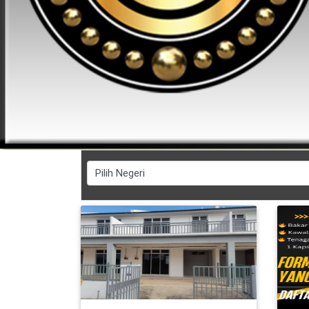
FESYEN
WANITA(0)
KECANTIKAN(7)
FESYEN
LELAKI(0)
MINYAK
WANGI(8)
PENDIDIKAN(19)
DERMA