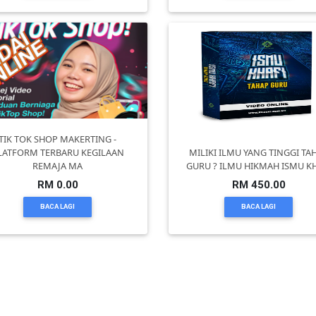
TIK TOK SHOP MAKERTING -
LATFORM TERBARU KEGILAAN
MILIKI ILMU YANG TINGGI TA
REMAJA MA
GURU ? ILMU HIKMAH ISMU K
RM 0.00
RM 450.00
BACA LAGI
BACA LAGI