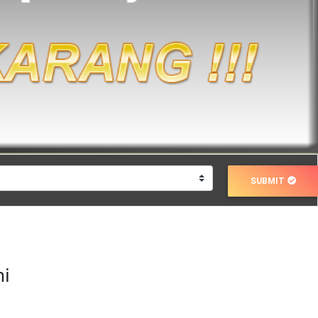
SUBMIT
ni