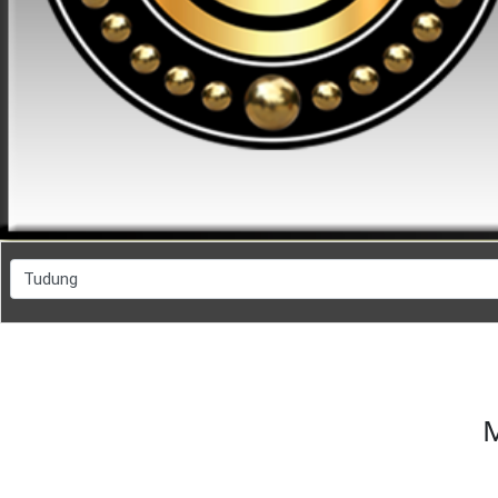
FESYEN
WANITA(0)
KECANTIKAN(7)
FESYEN
LELAKI(0)
MINYAK
WANGI(8)
M
PENDIDIKAN(19)
DERMA