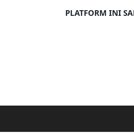
DAN
PLATFORM INI S
INFAK(0)
TUDUNG(0)
ARTIKEL(14)
PEMBORONG(2)
PRODUK
DIGITAL(29)
MAKANAN(25)
PERNIAGAAN(41)