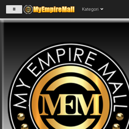
Kategori
SELECT
CATEGORY
PRODUK(0)
BABIES(0)
KESIHATAN(80)
Previous
PERNIAGAAN
RUNCIT(1)