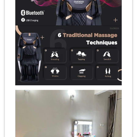
SABAH(0)
SARAWAK(2)
JOHOR(8)
MELAKA(53)
PENANG(2)
PERLIS(6)
KUALA