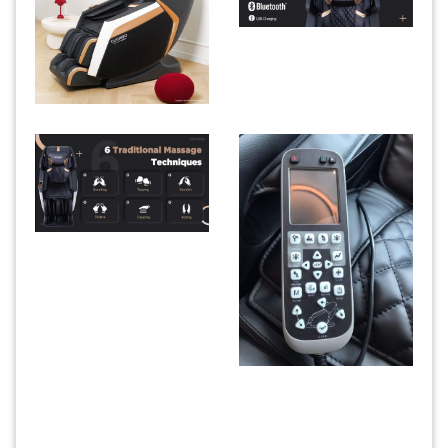
INFAK(0)
TUDUNG(0)
ARTIKEL(14)
PEMBORONG(2)
PRODUK
DIGITAL(29)
ABG RI
MAKANAN(25)
CHAT NOW
VISIT SHOP
PERNIAGAAN(41)