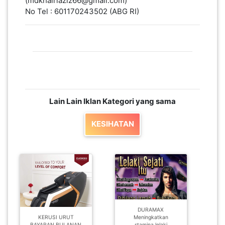
Lain Lain Iklan Kategori yang sama
KESIHATAN
DURAMAX
KERUSI URUT
Meningkatkan
BAYARAN BULANAN
stamina lelaki
TAIPING PERAK
ketahap maksi
RM 139.00
RM 100.00
BACA LAGI
BACA LAGI
Lain Lain Iklan Dari Kedai yang sama