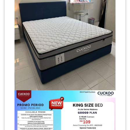
LUMPUR(16)
PUTRAJAYA(9)
LABUAN(2)
MALAYSIA(82)
INDONESIA(1)
SINGAPORE(0)
BRUNEI(0)