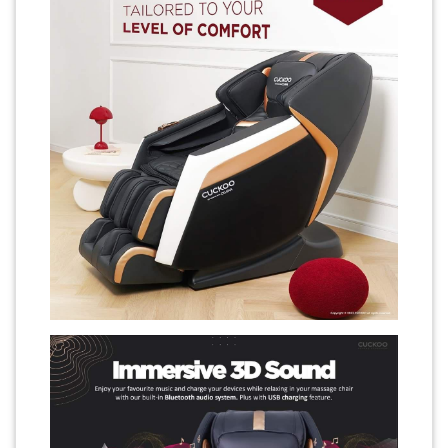
PAHANG(13)
KELANTAN(22)
PERAK(41)
NEGERI
SEMBILAN(10)
KEDAH(13)
TERENGGANU(12)