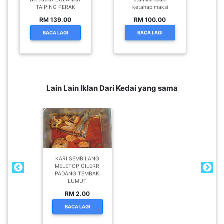
KARI SEMBILANG
MELETOP GILERR
PADANG TEMBAK
LUMUT
RM 2.00
BACA LAGI
Dijemput Singgah ke Kedai saya
untuk melihat pelbagai produk hebat
lain