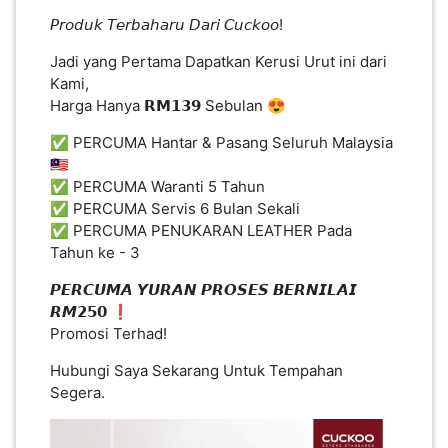
✅ PERCUMA Waranti 5 Tahun
PEKERJAAN(0)
✅ PERCUMA Servis 6 Bulan Sekali
✅ PERCUMA PENUKARAN LEATHER Pada
Tahun ke - 3
SERVIS(17)
𝙋𝙀𝙍𝘾𝙐𝙈𝘼 𝙔𝙐𝙍𝘼𝙉 𝙋𝙍𝙊𝙎𝙀𝙎 𝘽𝙀𝙍𝙉𝙄𝙇𝘼𝙄
𝙍𝙈𝟮𝟱𝟬 ❗
Promosi Terhad!
HARTA
BENDA(1)
Hubungi Saya Sekarang Untuk Tempahan
Segera.
LAIN-
LAIN
KEPERLUAN(16)
SELECT NEGERI
SELANGOR(37)