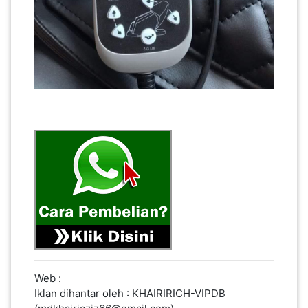
Web :
Iklan dihantar oleh : KHAIRIRICH-VIPDB
(mdkhairiaziz66@gmail.com)
No Tel : 601170243502 (ABG RI)