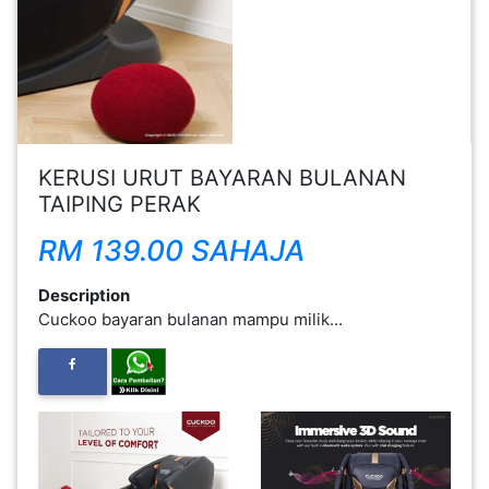
TAIPING PERAK
FESYEN
RM 139.00 SAHAJA
WANITA(0)
Description
Cuckoo bayaran bulanan mampu milik...
KECANTIKAN(7)
FESYEN
LELAKI(0)
MINYAK
WANGI(8)
PENDIDIKAN(19)
DERMA
DAN