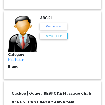
KENDERAAN(6)
Category
Kesihatan
Brand
ELEKTRONIK(5)
SUKAN/HOBI(2)
𝗖𝘂𝗰𝗸𝗼𝗼 | 𝗢𝗴𝗮𝘄𝗮 𝗕𝗘𝗦𝗣𝗢𝗞𝗘 𝗠𝗮𝘀𝘀𝗮𝗴𝗲 𝗖𝗵𝗮𝗶𝗿
PERCUTIAN
&
𝙆𝙀𝙍𝙐𝙎𝙄 𝙐𝙍𝙐𝙏 𝘽𝘼𝙔𝘼𝙍 𝘼𝙉𝙎𝙐𝙍𝘼𝙉
PELANCONGAN(1)
𝘗𝘳𝘰𝘥𝘶𝘬 𝘛𝘦𝘳𝘣𝘢𝘩𝘢𝘳𝘶 𝘋𝘢𝘳𝘪 𝘊𝘶𝘤𝘬𝘰𝘰!
Jadi yang Pertama Dapatkan Kerusi Urut ini dari
RUMAH
Kami,
&
Harga Hanya 𝗥𝗠𝟭𝟯𝟵 Sebulan 😍
BARANG
✅ PERCUMA Hantar & Pasang Seluruh Malaysia
PERIBADI(4)
🇲🇾