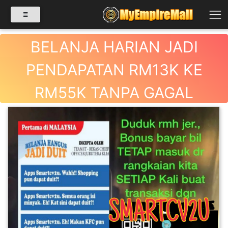
BELANJA HARIAN JADI
PENDAPATAN RM13K KE
SELECT CATEGORY
RM55K TANPA GAGAL
PRODUK(0)
BABIES(0)
KESIHATAN(80)
PERNIAGAAN
RUNCIT(1)