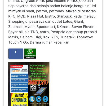
offline. Upgrade Rm10 jana income Rm100,000 dari
INFAK(0)
tiap bayaran dan belanja harian belanja hangus ni. Isi
mimyak di shell, petron, petronas. Makan di restoran
KFC, MCD, Pizza Hut, Bistro, Starbuck, kedai melayu.
TUDUNG(0)
Shopping di pasaraya dan outlet Lotus, Giant,
Zeemart, Mydin, Speedmart, KKmart, Seven Eleven.
Bayar bil, air, TNB, Astro, Postpaid dan topup prepaid
ARTIKEL(14)
Maxis, Celcom, Digi, Xox, YES, Tunetalk, Tonewow
Touch N Go. Derma rumah kebajikan
PEMBORONG(2)
PRODUK
DIGITAL(29)
MAKANAN(25)
PERNIAGAAN(41)