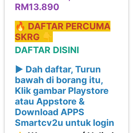
RM13.890
🔥 DAFTAR PERCUMA
SKRG 👇
DAFTAR
DISINI
▶️ Dah daftar, Turun
bawah di borang itu,
Klik gambar Playstore
atau Appstore &
Download APPS
Smartcv2u untuk login