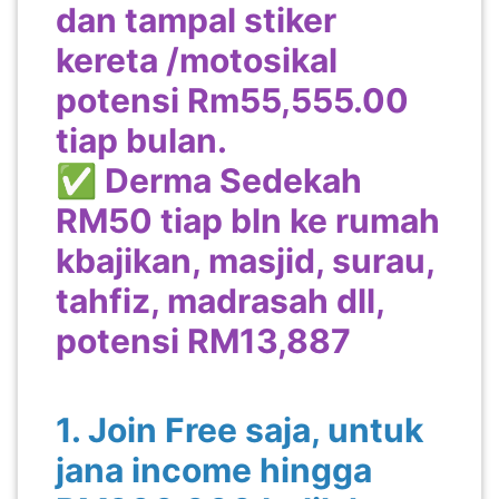
dan tampal stiker
kereta /motosikal
potensi Rm55,555.00
tiap bulan.
✅ Derma Sedekah
RM50 tiap bln ke rumah
kbajikan, masjid, surau,
tahfiz, madrasah dll,
potensi RM13,887
1. Join Free saja, untuk
jana income hingga