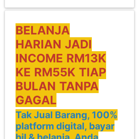
PEKERJAAN(0)
BELANJA
SERVIS(17)
HARIAN
JADI
HARTA
INCOME
RM13K
BENDA(1)
KE
RM55K
TIAP
LAIN-
BULAN
TANPA
LAIN
KEPERLUAN(16)
GAGAL
Tak Jual Barang, 100%
SELECT NEGERI
platform digital, bayar
bil & belanja. Anda
SELANGOR(37)