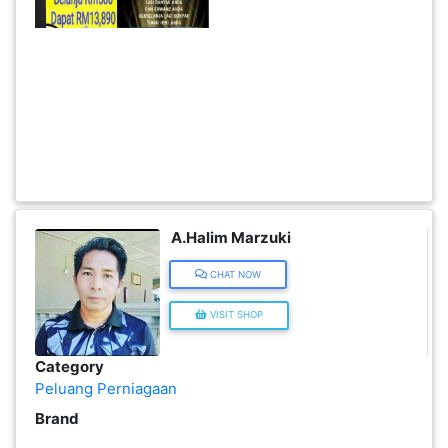
KENDERAAN(6)
ELEKTRONIK(5)
SUKAN/HOBI(2)
PERCUTIAN
A.Halim Marzuki
&
PELANCONGAN(1)
CHAT NOW
VISIT SHOP
RUMAH
&
Category
BARANG
Peluang Perniagaan
PERIBADI(4)
Brand