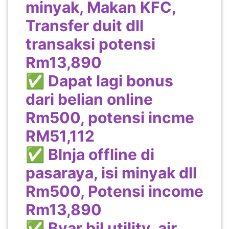
minyak, Makan KFC,
SABAH(0)
Transfer duit dll
transaksi potensi
SARAWAK(2)
Rm13,890
✅ Dapat lagi bonus
JOHOR(8)
dari belian online
Rm500, potensi incme
MELAKA(53)
RM51,112
✅ Blnja offline di
PENANG(2)
pasaraya, isi minyak dll
Rm500, Potensi income
PERLIS(6)
Rm13,890
✅ Byar bil utility, air,
KUALA