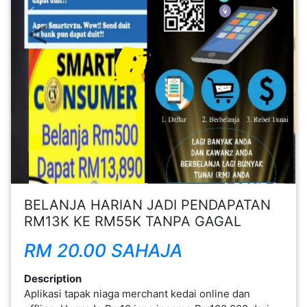
Previous
Next
FESYEN
WANITA(0)
KECANTIKAN(7)
FESYEN
LELAKI(0)
MINYAK
BELANJA HARIAN JADI PENDAPATAN
WANGI(8)
RM13K KE RM55K TANPA GAGAL
RM 20.00 SAHAJA
PENDIDIKAN(19)
Description
DERMA
Aplikasi tapak niaga merchant kedai online dan
DAN