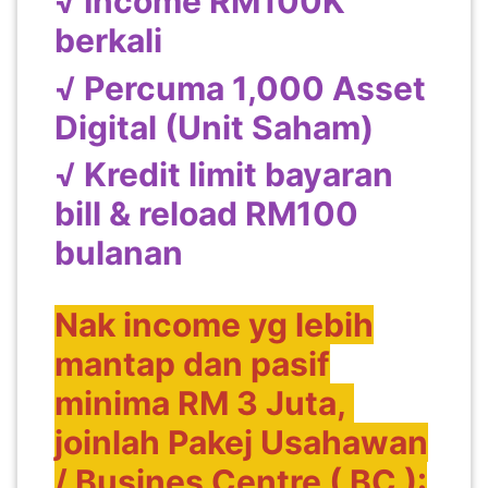
√ Income RM100K
berkali
√ Percuma 1,000 Asset
Digital (Unit Saham)
√ Kredit limit bayaran
bill & reload RM100
bulanan
Nak income yg lebih
mantap dan pasif
minima RM 3 Juta,
joinlah Pakej Usahawan
/ Busines Centre ( BC ):