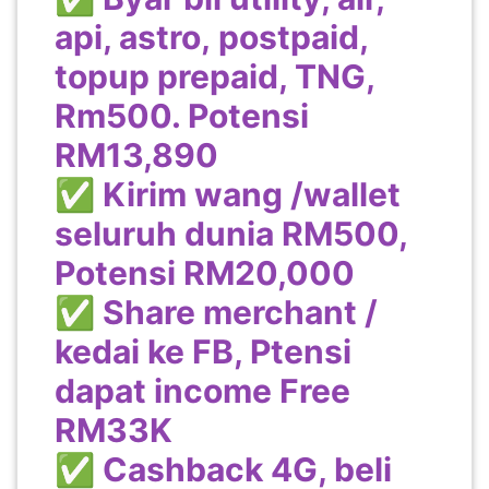
LUMPUR(16)
api, astro, postpaid,
topup prepaid, TNG,
PUTRAJAYA(9)
Rm500. Potensi
RM13,890
LABUAN(2)
✅ Kirim wang /wallet
seluruh dunia RM500,
MALAYSIA(82)
Potensi RM20,000
✅ Share merchant /
INDONESIA(1)
kedai ke FB, Ptensi
SINGAPORE(0)
dapat income Free
RM33K
BRUNEI(0)
✅ Cashback 4G, beli