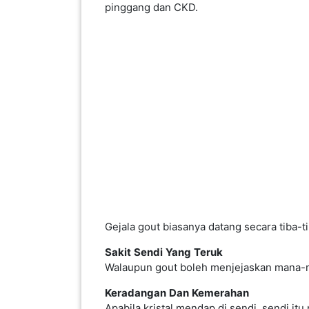
pinggang dan CKD.
INFAK(0)
TUDUNG(0)
ARTIKEL(14)
PEMBORONG(2)
PRODUK
DIGITAL(29)
Gejala gout biasanya datang secara tiba-t
MAKANAN(25)
Sakit
Sendi
Yang
Teruk
Walaupun gout boleh menjejaskan mana-mana 
Keradangan
Dan
Kemerahan
PERNIAGAAN(41)
Apabila kristal mendap di sendi, sendi it