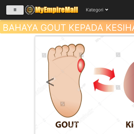
Kategori
BAHAYA GOUT KEPADA KESIH
SELECT CATEGORY
PRODUK(0)
Previous
BABIES(0)
KESIHATAN(80)
PERNIAGAAN
RUNCIT(1)