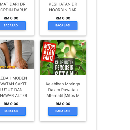
IMAT DARI DR
KESIHATAN DR
ORDIN DARUS
NOORDIN DAR
RM 0.00
RM 0.00
BACA LAGI
BACA LAGI
AEDAH MODEN
AWATAN SAKIT
Kelebihan Moringa
LUTUT DAN
Dalam Rawatan
NAWAR ALTER
Alternatif|Mitos M
RM 0.00
RM 0.00
BACA LAGI
BACA LAGI