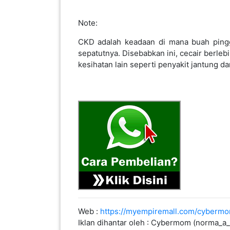
PEKERJAAN(0)
Note:
CKD adalah keadaan di mana buah pingg
SERVIS(17)
sepatutnya. Disebabkan ini, cecair berl
kesihatan lain seperti penyakit jantung da
HARTA
BENDA(1)
LAIN-
LAIN
KEPERLUAN(16)
SELECT NEGERI
Web :
https://myempiremall.com/cyberm
Iklan dihantar oleh : Cybermom (norma
SELANGOR(37)