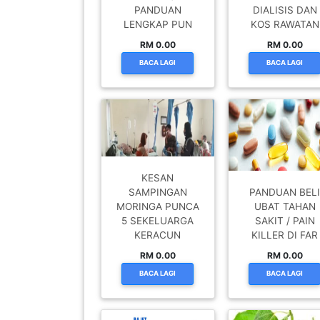
PANDUAN
DIALISIS DAN
LENGKAP PUN
KOS RAWATAN
SABAH(0)
RM 0.00
RM 0.00
BACA LAGI
BACA LAGI
SARAWAK(2)
JOHOR(8)
MELAKA(53)
KESAN
SAMPINGAN
PANDUAN BEL
MORINGA PUNCA
UBAT TAHAN
PENANG(2)
5 SEKELUARGA
SAKIT / PAIN
KERACUN
KILLER DI FAR
RM 0.00
RM 0.00
PERLIS(6)
BACA LAGI
BACA LAGI
KUALA