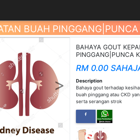
ATAN BUAH PINGGANG|PUNCA
BAHAYA GOUT KEPA
PINGGANG|PUNCA K
RM 0.00 SAHAJ
Next
Description
Bahaya gout terhadap kesiha
buah pinggang atau CKD yan
serta serangan strok