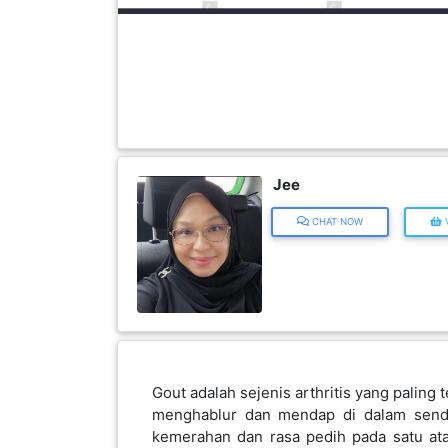
FESYEN
WANITA(0)
KECANTIKAN(7)
Jee
FESYEN
LELAKI(0)
CHAT NOW
V
MINYAK
WANGI(8)
PENDIDIKAN(19)
Gout adalah sejenis arthritis yang paling
menghablur dan mendap di dalam sendi
DERMA
kemerahan dan rasa pedih pada satu at
DAN