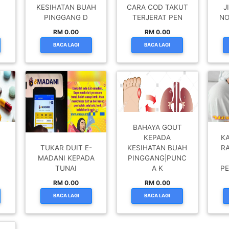
KESIHATAN BUAH
CARA COD TAKUT
J
PINGGANG D
TERJERAT PEN
NO
RM 0.00
RM 0.00
BACA LAGI
BACA LAGI
BAHAYA GOUT
I
KEPADA
K
TUKAR DUIT E-
KESIHATAN BUAH
R
MADANI KEPADA
PINGGANG|PUNC
TUNAI
A K
PE
RM 0.00
RM 0.00
BACA LAGI
BACA LAGI