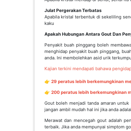
​​​​Julat Pergerakan Terbatas
KENDERAAN(6)
Apabila kristal terbentuk di sekeliling 
kaku
ELEKTRONIK(5)
Apakah
Hubungan
Antara
Gout
Dan
Pen
Penyakit buah pinggang boleh membawa ke
SUKAN/HOBI(2)
menghidap penyakit buah pinggang, buah
anda. Ini membolehkan asid urik terkump
PERCUTIAN
Kajian
terkini
mendapati
bahawa
pengida
&
PELANCONGAN(1)
👉
29
peratus
lebih
berkemungkinan
me
👉
200
peratus
lebih
berkemungkinan
m
RUMAH
Gout boleh menjadi tanda amaran untuk 
&
jangan ambil mudah hal ini jika anda adal
BARANG
Merawat dan mencegah gout adalah pent
PERIBADI(4)
terbaik. Jika anda mempunyai simptom go