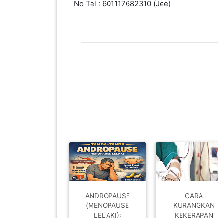
No Tel : 601117682310 (Jee)
PAHANG(13)
KELANTAN(22)
PERAK(41)
NEGERI
SEMBILAN(10)
KEDAH(13)
ANDROPAUSE
CARA
TERENGGANU(12)
(MENOPAUSE
KURANGKAN
LELAKI):
KEKERAPAN