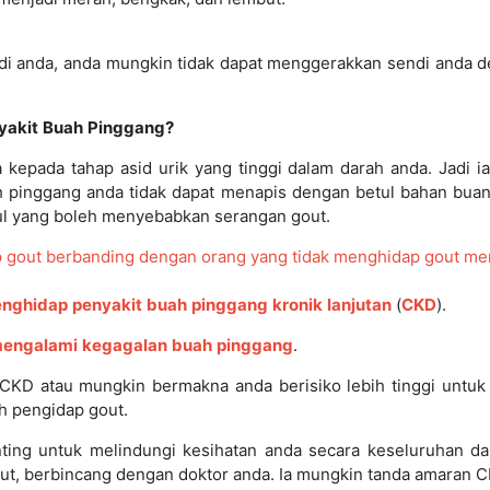
sendi anda, anda mungkin tidak dapat menggerakkan sendi anda
yakit
Buah
Pinggang?
pada tahap asid urik yang tinggi dalam darah anda. Jadi ia
 pinggang anda tidak dapat menapis dengan betul bahan buang
ul yang boleh menyebabkan serangan gout.
p
gout
berbanding
dengan
orang
yang
tidak
menghidap
gout
me
nghidap
penyakit
buah
pinggang
kronik
lanjutan
(
CKD
).
engalami
kegagalan
buah
pinggang
.
CKD atau mungkin bermakna anda berisiko lebih tinggi untu
ah pengidap gout.
ing untuk melindungi kesihatan anda secara keseluruhan da
ut, berbincang dengan doktor anda. Ia mungkin tanda amaran C