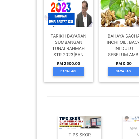
LUMPUR(16)
PUTRAJAYA(9)
TARIKH BAYARAN
BAHAYA SACH
SUMBANGAN
INCHI OIL. BAC
LABUAN(2)
TUNAI RAHMAH
INI DULU
STR 2023|BAN
SEBELUM AMB
RM 2500.00
RM 0.00
MALAYSIA(82)
BACA LAGI
BACA LAGI
INDONESIA(1)
SINGAPORE(0)
BRUNEI(0)
MINYAK
APA 
SACHA INCHI
TIPS SKOR