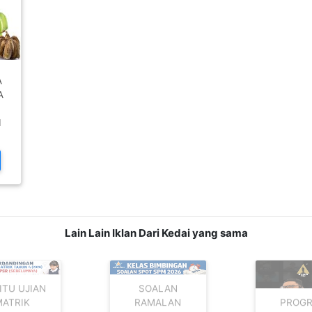
A
A
I
Lain Lain Iklan Dari Kedai yang sama
ITU UJIAN
SOALAN
MATRIK
RAMALAN
PROG