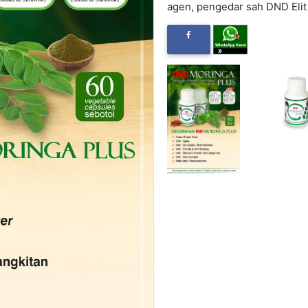
agen, pengedar sah DND Elit
Category
Kesihatan
Brand
ISIT SHOP