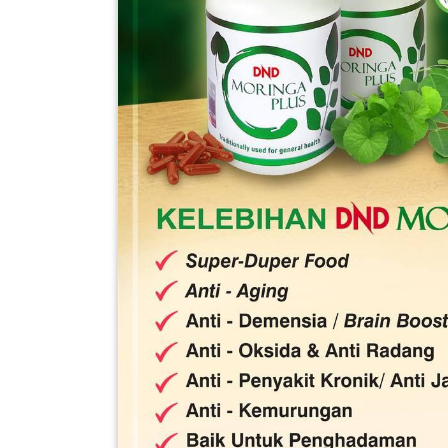
FESYEN
WANITA(0)
KECANTIKAN(7)
FESYEN
LELAKI(0)
MINYAK
WANGI(8)
PENDIDIKAN(19)
Jee
DERMA
DAN
CHAT NOW
V