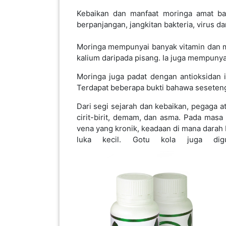
Terdapat beberapa bukti bahawa seseten
Dari segi sejarah dan kebaikan, pegaga ata
PAHANG(13)
cirit-birit, demam, dan asma. Pada masa
vena yang kronik, keadaan di mana darah
luka kecil. Gotu kola juga dig
KELANTAN(22)
PERAK(41)
NEGERI
SEMBILAN(10)
KEDAH(13)
TERENGGANU(12)