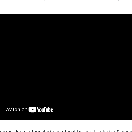
.
​​​​
bungkan dengan formulasi yang tepat berasaskan kajian & penel
DND Moringa Plus terhasil setelah melalui kajian di Jepun meli
mpingan atau bahaya moringa dan pegaga jika mengambil DND Mor