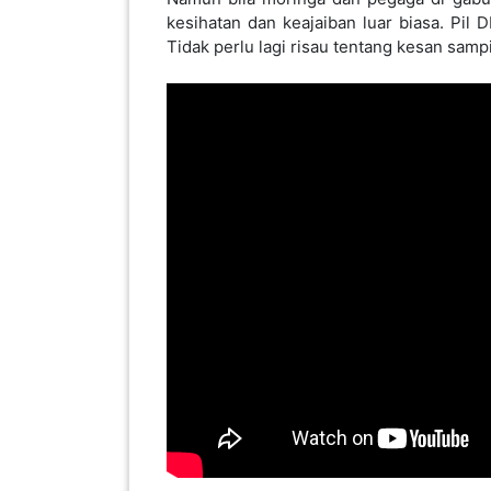
PEKERJAAN(0)
SERVIS(17)
HARTA
BENDA(1)
LAIN-
LAIN
KEPERLUAN(16)
Kebaikan dan manfaat moringa amat ban
berpanjangan, ja
ngkitan bakteria, virus da
SELECT NEGERI
Moringa mempunyai banyak vitamin dan mi
kalium daripada pisang. Ia juga mempuny
Moringa juga padat dengan antioksidan 
SELANGOR(37)