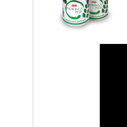
SABAH(0)
SARAWAK(2)
JOHOR(8)
MELAKA(53)
PENANG(2)
PERLIS(6)
KUALA