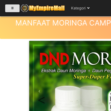
Kategori
MANFAAT MORINGA CAMP
SELECT CATEGORY
PRODUK(0)
BABIES(0)
KESIHATAN(80)
Previous
PERNIAGAAN
RUNCIT(1)