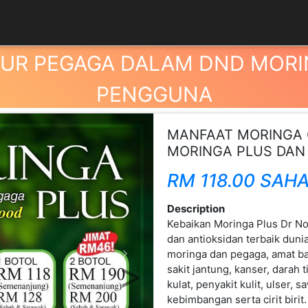
UR PEGAGA DALAM DND MORIN
PENGGUNA
MANFAAT MORINGA
MORINGA PLUS DAN
RM 118.00 SAH
Description
Kebaikan Moringa Plus Dr No
Next
dan antioksidan terbaik duni
moringa dan pegaga, amat b
sakit jantung, kanser, darah t
kulat, penyakit kulit, ulser,
kebimbangan serta cirit birit.