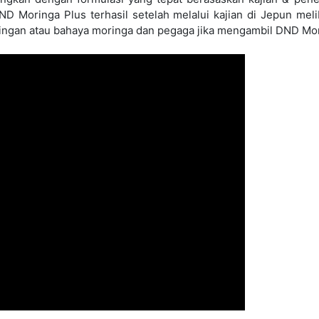
yak. Secara tradisi moringa digunakan sebagai ubat untu
n kulat, sakit sendi, kesihatan jantung dan kanser.
neral penting. Daunnya mempunyai 7 kali lebih banyak vitamin 
ai kalsium, protein, zat besi, dan asid amino yang membantu 
iaitu bahan yang boleh melindungi sel daripada kerosakan d