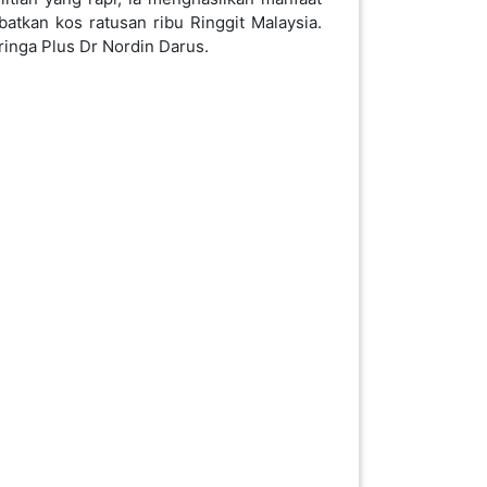
k rawat kencing manis, keradangan yang
C daripada oren dan 15 kali lebih banyak
badan anda menyembuh dan membina otot.
an boleh meningkatkan sistem imun anda.