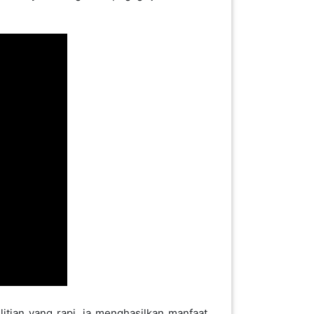
itian yang rapi, ia menghasilkan manfaat
batkan kos ratusan ribu Ringgit Malaysia.
inga Plus Dr Nordin Darus.