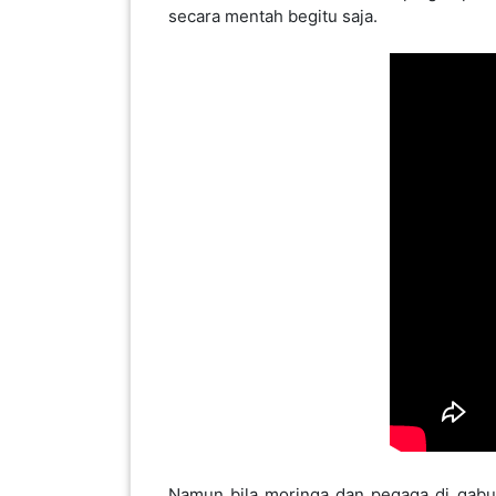
KENDERAAN(6)
ELEKTRONIK(5)
SUKAN/HOBI(2)
PERCUTIAN
&
PELANCONGAN(1)
​​​​Namun bila moringa dan pegaga di ga
kesihatan dan keajaiban luar biasa. Pil 
Tidak perlu lagi risau tentang kesan sa
RUMAH
&
BARANG
PERIBADI(4)