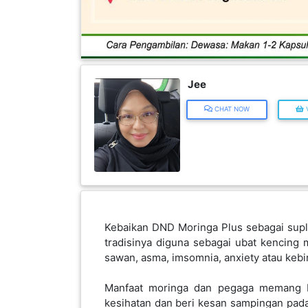
INFAK(0)
TUDUNG(0)
ARTIKEL(14)
Kebaikan DND Moringa Plus sebagai suple
tradisinya diguna sebagai ubat kencing man
PEMBORONG(2)
sawan, asma, imsomnia, anxiety atau kebim
Manfaat moringa dan pegaga memang b
PRODUK
kesihatan dan beri kesan sampingan pada
DIGITAL(29)
secara mentah begitu saja.
MAKANAN(25)
PERNIAGAAN(41)