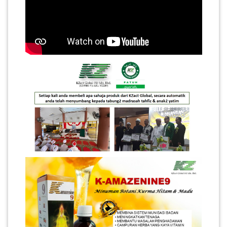
PEKERJAAN(0)
SERVIS(17)
HARTA
BENDA(1)
LAIN-
LAIN
KEPERLUAN(16)
SELECT NEGERI
SELANGOR(37)