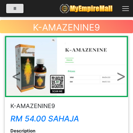
K-AMAZENINE9
SELECT CATEGORY
PRODUK(0)
Previous
Next
BABIES(0)
KESIHATAN(80)
K-AMAZENINE9
RM 54.00 SAHAJA
PERNIAGAAN
RUNCIT(1)
Description