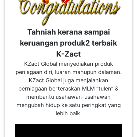
KENDERAAN(6)
Tahniah kerana sampai
ELEKTRONIK(5)
keruangan produk2 terbaik
SUKAN/HOBI(2)
K-Zact
KZact Global menyediakan produk
PERCUTIAN
penjagaan diri, luaran mahupun dalaman.
&
KZact Global juga menjalankan
PELANCONGAN(1)
perniagaan berteraskan MLM “tulen” &
membantu usahawan-usahawan
RUMAH
mengubah hidup ke satu peringkat yang
&
lebih baik.
BARANG
PERIBADI(4)