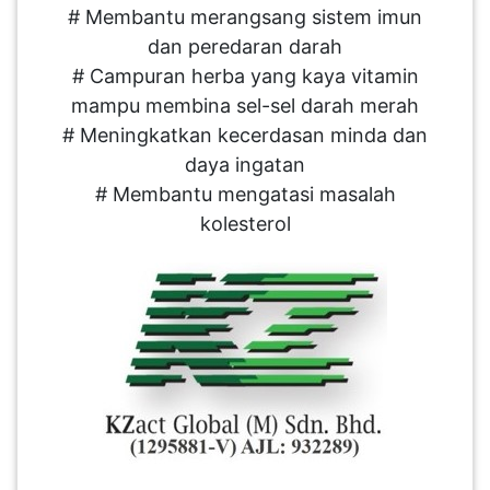
# Membantu merangsang sistem imun
LUMPUR(16)
dan peredaran darah
# Campuran herba yang kaya vitamin
PUTRAJAYA(9)
mampu membina sel-sel darah merah
# Meningkatkan kecerdasan minda dan
LABUAN(2)
daya ingatan
# Membantu mengatasi masalah
kolesterol
MALAYSIA(82)
INDONESIA(1)
SINGAPORE(0)
BRUNEI(0)