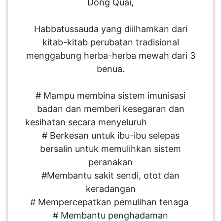
Dong Quai,
SABAH(0)
Habbatussauda yang diilhamkan dari
kitab-kitab perubatan tradisional
SARAWAK(2)
menggabung herba-herba mewah dari 3
benua.
JOHOR(8)
# Mampu membina sistem imunisasi
badan dan memberi kesegaran dan
MELAKA(53)
kesihatan secara menyeluruh
# Berkesan untuk ibu-ibu selepas
bersalin untuk memulihkan sistem
PENANG(2)
peranakan
#Membantu sakit sendi, otot dan
PERLIS(6)
keradangan
# Mempercepatkan pemulihan tenaga
# Membantu penghadaman
KUALA