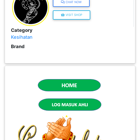
CHAT NOW
INFAK(0)
VISIT SHOP
TUDUNG(0)
Category
Kesihatan
Brand
ARTIKEL(14)
PEMBORONG(2)
PRODUK
DIGITAL(29)
MAKANAN(25)
PERNIAGAAN(41)