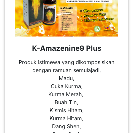
PAHANG(13)
KELANTAN(22)
K-Amazenine9 Plus
PERAK(41)
Produk istimewa yang dikomposisikan
dengan ramuan semulajadi,
NEGERI
Madu,
SEMBILAN(10)
Cuka Kurma,
Kurma Merah,
Buah Tin,
KEDAH(13)
Kismis Hitam,
Kurma Hitam,
TERENGGANU(12)
Dang Shen,