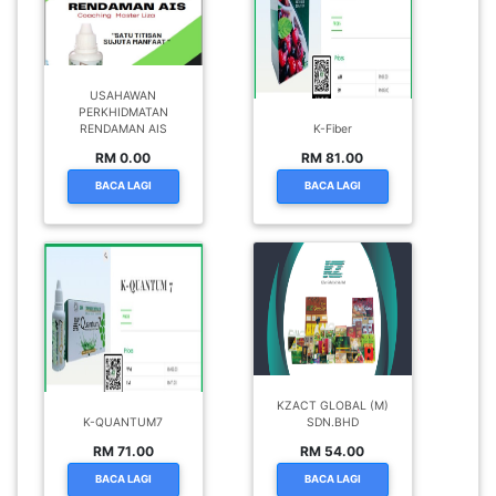
USAHAWAN
PERKHIDMATAN
RENDAMAN AIS
K-Fiber
RM 0.00
RM 81.00
BACA LAGI
BACA LAGI
KZACT GLOBAL (M)
K-QUANTUM7
SDN.BHD
RM 71.00
RM 54.00
BACA LAGI
BACA LAGI