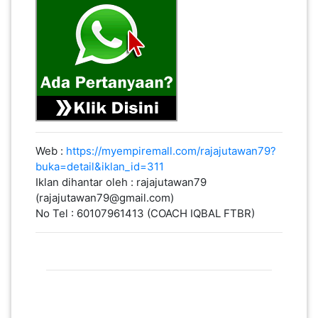
Web :
https://myempiremall.com/rajajutawan79?
buka=detail&iklan_id=311
Iklan dihantar oleh : rajajutawan79
(rajajutawan79@gmail.com)
No Tel : 60107961413 (COACH IQBAL FTBR)