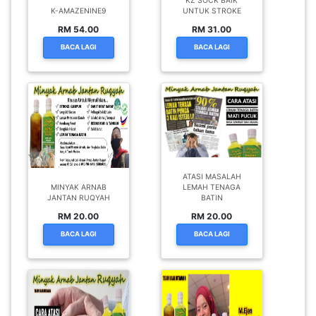
KZ SOCK BAIK
K-AMAZENINE9
UNTUK STROKE
RM 54.00
RM 31.00
BACA LAGI
BACA LAGI
ATASI MASALAH
MINYAK ARNAB
LEMAH TENAGA
JANTAN RUQYAH
BATIN
RM 20.00
RM 20.00
BACA LAGI
BACA LAGI