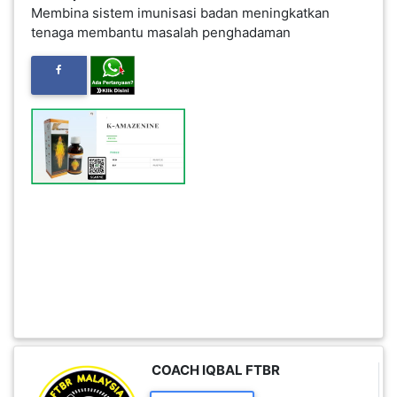
Membina sistem imunisasi badan meningkatkan
FESYEN
tenaga membantu masalah penghadaman
WANITA(0)
KECANTIKAN(7)
FESYEN
LELAKI(0)
MINYAK
WANGI(8)
PENDIDIKAN(19)
COACH IQBAL FTBR
DERMA
DAN