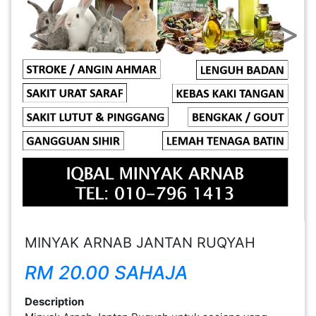
Previous
Next
FESYEN
WANITA(0)
KECANTIKAN(7)
FESYEN
LELAKI(0)
MINYAK
WANGI(8)
MINYAK ARNAB JANTAN RUQYAH
PENDIDIKAN(19)
RM 20.00 SAHAJA
DERMA
Description
DAN