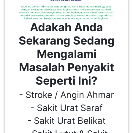
SABAH(0)
Adakah Anda
SARAWAK(2)
Sekarang Sedang
Mengalami
JOHOR(8)
Masalah Penyakit
MELAKA(53)
Seperti Ini?
PENANG(2)
- Stroke / Angin Ahmar
- Sakit Urat Saraf
PERLIS(6)
- Sakit Urat Belikat
KUALA