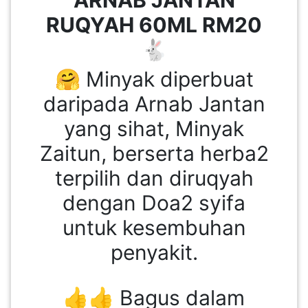
RUQYAH 60ML RM20
🐇
🤗 Minyak diperbuat
daripada Arnab Jantan
yang sihat, Minyak
Zaitun, berserta herba2
terpilih dan diruqyah
dengan Doa2 syifa
untuk kesembuhan
penyakit.
👍👍 Bagus dalam