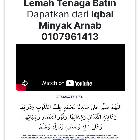
Lemah Tenaga Batin
Dapatkan dari
Iqbal
PAHANG(13)
Minyak Arnab
0107961413
KELANTAN(22)
PERAK(41)
NEGERI
SEMBILAN(10)
KEDAH(13)
TERENGGANU(12)