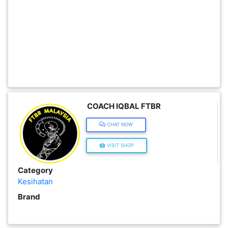
KENDERAAN(6)
ELEKTRONIK(5)
SUKAN/HOBI(2)
COACH IQBAL FTBR
PERCUTIAN
CHAT NOW
&
PELANCONGAN(1)
VISIT SHOP
Category
RUMAH
Kesihatan
&
Brand
BARANG
PERIBADI(4)