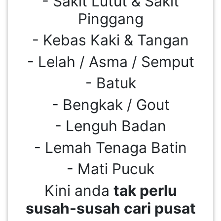
- Sakit Lutut & Sakit
LUMPUR(16)
Pinggang
- Kebas Kaki & Tangan
PUTRAJAYA(9)
- Lelah / Asma / Semput
LABUAN(2)
- Batuk
- Bengkak / Gout
MALAYSIA(82)
- Lenguh Badan
INDONESIA(1)
- Lemah Tenaga Batin
- Mati Pucuk
SINGAPORE(0)
Kini anda
tak perlu
susah-susah cari pusat
BRUNEI(0)