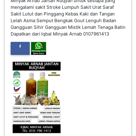
Minyak Arnab Jantan Ruqyah untuk sesiapa yang
INFAK(0)
mengalami sakit Stroke Lumpuh Sakit Urat Saraf
Sakit Lutut dan Pinggang Kebas Kaki dan Tangan
Lelah Asma Semput Bengkak Gout Lenguh Badan
TUDUNG(0)
Gangguan Sihir Gangguan Mistik Lemah Tenaga Batin
Dapatkan dari Iqbal Minyak Arnab 0107961413
ARTIKEL(14)
PEMBORONG(2)
PRODUK
DIGITAL(29)
MAKANAN(25)
PERNIAGAAN(41)