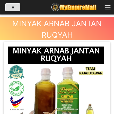
MINYAK ARNAB JANTAN
RUQYAH
SELECT CATEGORY
PRODUK(0)
BABIES(0)
KESIHATAN(80)
PERNIAGAAN
RUNCIT(1)