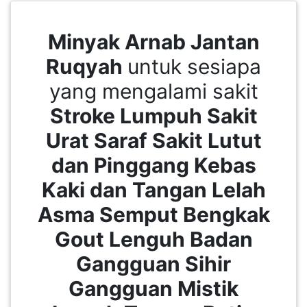
PEKERJAAN(0)
Minyak Arnab Jantan
Ruqyah
untuk sesiapa
SERVIS(17)
yang mengalami sakit
HARTA
Stroke Lumpuh Sakit
BENDA(1)
Urat Saraf Sakit Lutut
dan Pinggang Kebas
LAIN-
LAIN
Kaki dan Tangan Lelah
KEPERLUAN(16)
Asma Semput Bengkak
Gout Lenguh Badan
SELECT NEGERI
Gangguan Sihir
Gangguan Mistik
SELANGOR(37)