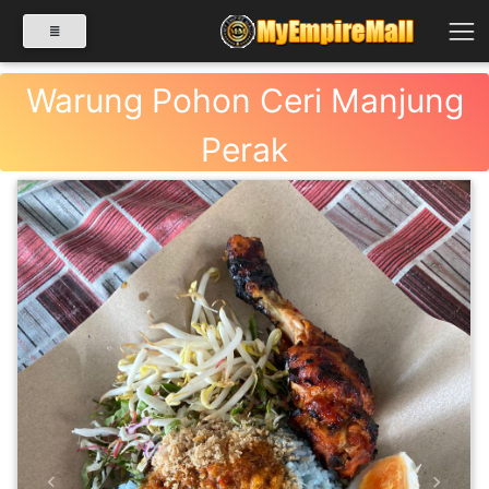
Warung Pohon Ceri Manjung
Perak
SELECT CATEGORY
PRODUK(0)
BABIES(0)
KESIHATAN(80)
PERNIAGAAN
RUNCIT(1)