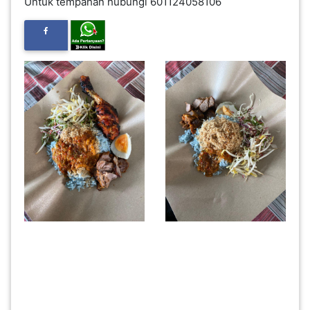
Untuk tempahan hubungi 601124058106
INFAK(0)
TUDUNG(0)
ARTIKEL(14)
PEMBORONG(2)
PRODUK
DIGITAL(29)
MAKANAN(25)
PERNIAGAAN(41)