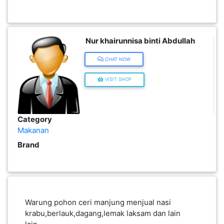
KENDERAAN(6)
Nur khairunnisa binti Abdullah
ELEKTRONIK(5)
CHAT NOW
VISIT SHOP
SUKAN/HOBI(2)
PERCUTIAN
Category
&
Makanan
PELANCONGAN(1)
Brand
RUMAH
&
BARANG
Warung pohon ceri manjung menjual nasi
PERIBADI(4)
krabu,berlauk,dagang,lemak laksam dan lain