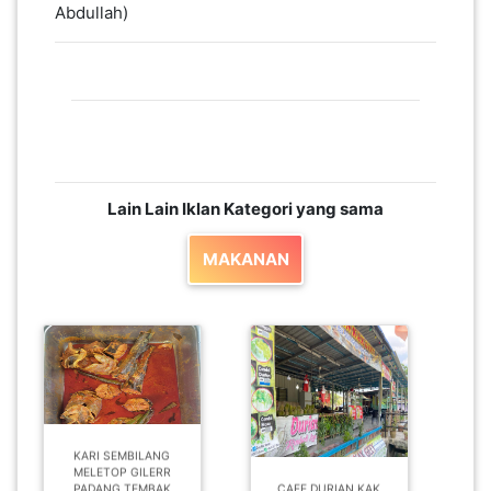
Abdullah)
LUMPUR(16)
PUTRAJAYA(9)
LABUAN(2)
Lain Lain Iklan Kategori yang sama
MALAYSIA(82)
MAKANAN
INDONESIA(1)
SINGAPORE(0)
BRUNEI(0)
KARI SEMBILANG
MELETOP GILERR
PADANG TEMBAK
CAFE DURIAN KAK