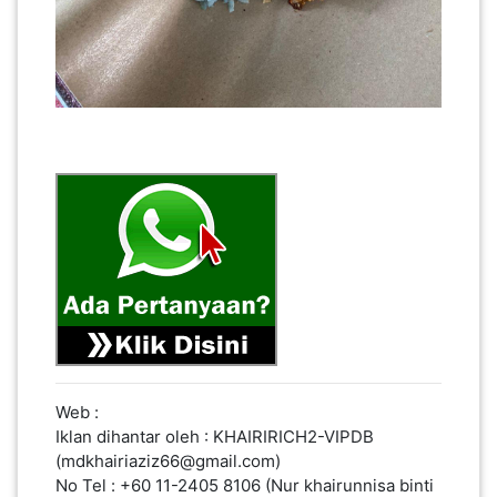
SABAH(0)
SARAWAK(2)
JOHOR(8)
MELAKA(53)
PENANG(2)
Web :
PERLIS(6)
Iklan dihantar oleh : KHAIRIRICH2-VIPDB
(mdkhairiaziz66@gmail.com)
No Tel : +60 11-2405 8106 (Nur khairunnisa binti
KUALA