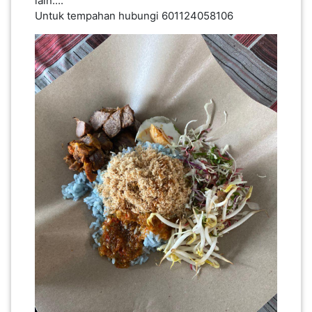
lain....
Untuk tempahan hubungi 601124058106
PEKERJAAN(0)
SERVIS(17)
HARTA
BENDA(1)
LAIN-
LAIN
KEPERLUAN(16)
SELECT NEGERI
SELANGOR(37)