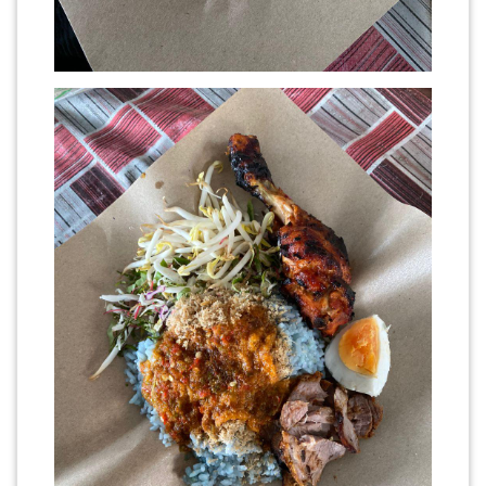
PAHANG(13)
KELANTAN(22)
PERAK(41)
NEGERI
SEMBILAN(10)
KEDAH(13)
TERENGGANU(12)