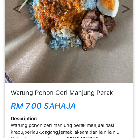
Previous
Next
FESYEN
WANITA(0)
KECANTIKAN(7)
FESYEN
LELAKI(0)
MINYAK
WANGI(8)
Warung Pohon Ceri Manjung Perak
RM 7.00 SAHAJA
PENDIDIKAN(19)
Description
Warung pohon ceri manjung perak menjual nasi
DERMA
krabu,berlauk,dagang,lemak laksam dan lain lain....
DAN