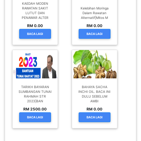
KAEDAH MODEN
RAWATAN SAKIT
Kelebihan Moringa
LUTUT DAN
Dalam Rawatan
PENAWAR ALTER
Alternatif|Mitos M
RM 0.00
RM 0.00
BACA LAGI
BACA LAGI
TARIKH BAYARAN
BAHAYA SACHA
SUMBANGAN TUNAI
INCHI OIL. BACA INI
RAHMAH STR
DULU SEBELUM
2023|BAN
AMBI
RM 2500.00
RM 0.00
BACA LAGI
BACA LAGI