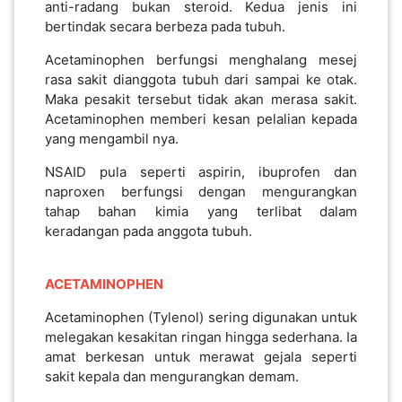
anti-radang bukan steroid. Kedua jenis ini
PEKERJAAN(0)
bertindak secara berbeza pada tubuh.
Acetaminophen berfungsi menghalang mesej
rasa sakit dianggota tubuh dari sampai ke otak.
SERVIS(17)
Maka pesakit tersebut tidak akan merasa sakit.
Acetaminophen memberi kesan pelalian kepada
HARTA
yang mengambil nya.
BENDA(1)
NSAID pula seperti aspirin, ibuprofen dan
naproxen berfungsi dengan mengurangkan
tahap bahan kimia yang terlibat dalam
LAIN-
keradangan pada anggota tubuh.
LAIN
KEPERLUAN(16)
ACETAMINOPHEN
Acetaminophen (Tylenol) sering digunakan untuk
SELECT NEGERI
melegakan kesakitan ringan hingga sederhana. Ia
amat berkesan untuk merawat gejala seperti
sakit kepala dan mengurangkan demam.
SELANGOR(37)