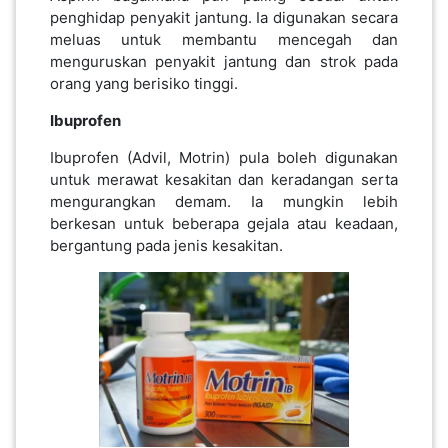
LUMPUR(16)
penghidap penyakit jantung. Ia digunakan secara
meluas untuk membantu mencegah dan
menguruskan penyakit jantung dan strok pada
PUTRAJAYA(9)
orang yang berisiko tinggi.
Ibuprofen
LABUAN(2)
Ibuprofen (Advil, Motrin) pula boleh digunakan
untuk merawat kesakitan dan keradangan serta
mengurangkan demam. Ia mungkin lebih
MALAYSIA(82)
berkesan untuk beberapa gejala atau keadaan,
bergantung pada jenis kesakitan.
INDONESIA(1)
SINGAPORE(0)
BRUNEI(0)