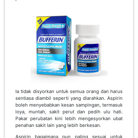
SABAH(0)
SARAWAK(2)
JOHOR(8)
MELAKA(53)
Ia tidak disyorkan untuk semua orang dan harus
PENANG(2)
sentiasa diambil seperti yang diarahkan. Aspirin
boleh menyebabkan kesan sampingan, termasuk
loya, muntah, sakit perut dan pedih ulu hati.
PERLIS(6)
Pakar perubatan kini lebih mengesyorkan ubat
penahan sakit lain yang lebih berkesan.
KUALA
Aspirin bagaimana pun paling sesuai untuk