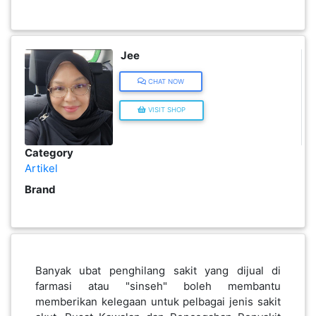
INFAK(0)
Jee
TUDUNG(0)
CHAT NOW
ARTIKEL(14)
VISIT SHOP
PEMBORONG(2)
Category
Artikel
Brand
PRODUK
DIGITAL(29)
MAKANAN(25)
Banyak ubat penghilang sakit yang dijual di
farmasi atau "sinseh" boleh membantu
PERNIAGAAN(41)
memberikan kelegaan untuk pelbagai jenis sakit