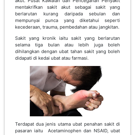
akut. Pusat Kawalan dan Pencegahan Penyakit
mentakrifkan sakit akut sebagai sakit yang
KENDERAAN(6)
berlarutan kurang daripada sebulan dan
mempunyai punca yang diketahui seperti
kecederaan, trauma, pembedahan atau jangkitan.
ELEKTRONIK(5)
Sakit yang kronik iaitu sakit yang berlarutan
selama tiga bulan atau lebih juga boleh
SUKAN/HOBI(2)
dihilangkan dengan ubat tahan sakit yang boleh
didapati di kedai ubat atau farmasi.
PERCUTIAN
&
PELANCONGAN(1)
RUMAH
&
BARANG
Terdapat dua jenis utama ubat penahan sakit di
PERIBADI(4)
pasaran iaitu Acetaminophen dan NSAID, ubat