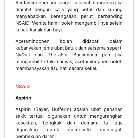
Acetaminophen ini sangat selamat digunakan jika
diambil dengan cara yang betul dan kurang
menyebabkan kerengsaan perut berbanding
PAHANG(13)
NSAID. Wanita hamil boleh mengambil nya selain
kanak-kanak dan bayi.
KELANTAN(22)
Acetaminophen boleh didapati dalam
kebanyakan jenis ubat batuk dan selsema seperti
NyQuil dan TheraFlu. Bagaimana pun jika
PERAK(41)
mengambil terlalu banyak, acetaminophen boleh
membahayakan tisu hati secara kekal.
NEGERI
NSAID
SEMBILAN(10)
Aspirin
KEDAH(13)
Aspirin (Bayer, Bufferin) adalah ubat penahan
sakit tertua, digunakan untuk mengurangkan
kesakitan, bengkak dan demam. Ia juga
TERENGGANU(12)
digunakan untuk membantu mencegah
pembekuan darah.