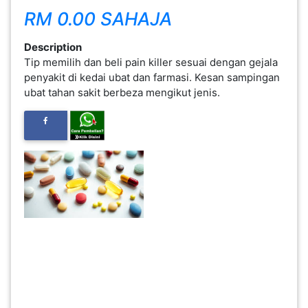
RM 0.00 SAHAJA
FESYEN
WANITA(0)
Description
Tip memilih dan beli pain killer sesuai dengan gejala
penyakit di kedai ubat dan farmasi. Kesan sampingan
KECANTIKAN(7)
ubat tahan sakit berbeza mengikut jenis.
FESYEN
LELAKI(0)
MINYAK
WANGI(8)
PENDIDIKAN(19)
DERMA
DAN