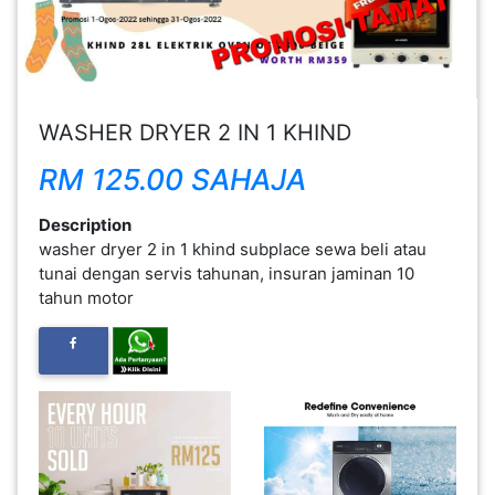
FESYEN
WANITA(0)
WASHER DRYER 2 IN 1 KHIND
KECANTIKAN(7)
RM 125.00 SAHAJA
FESYEN
Description
LELAKI(0)
washer dryer 2 in 1 khind subplace sewa beli atau
tunai dengan servis tahunan, insuran jaminan 10
tahun motor
MINYAK
WANGI(8)
PENDIDIKAN(19)
DERMA
DAN