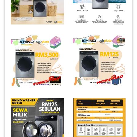
INFAK(0)
TUDUNG(0)
ARTIKEL(14)
PEMBORONG(2)
PRODUK
DIGITAL(29)
MAKANAN(25)
PERNIAGAAN(41)