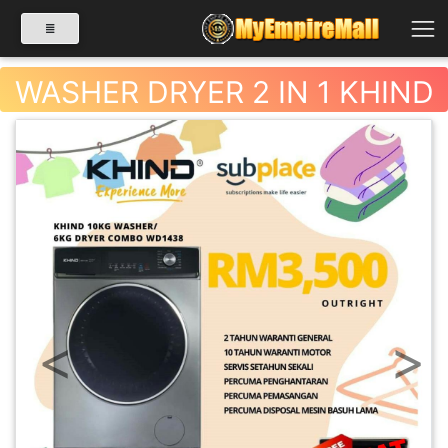
WASHER DRYER 2 IN 1 KHIND
SELECT CATEGORY
PRODUK(0)
BABIES(0)
KESIHATAN(80)
Previous
Next
PERNIAGAAN
RUNCIT(1)