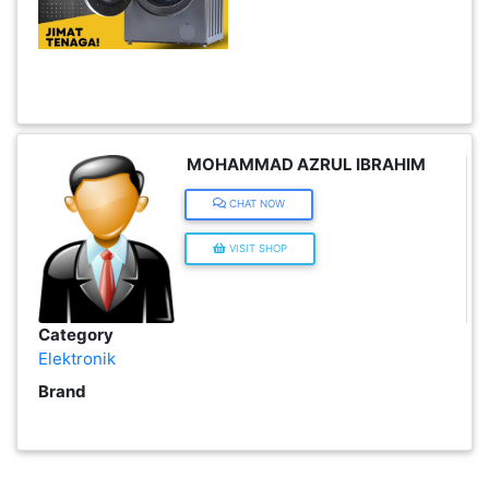
KENDERAAN(6)
ELEKTRONIK(5)
MOHAMMAD AZRUL IBRAHIM
SUKAN/HOBI(2)
CHAT NOW
PERCUTIAN
VISIT SHOP
&
PELANCONGAN(1)
Category
Elektronik
RUMAH
Brand
&
BARANG
PERIBADI(4)