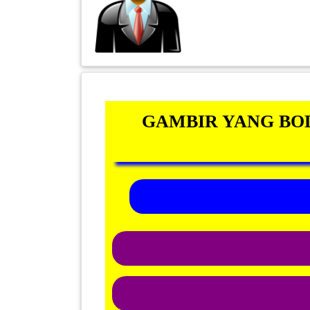
INFAK(0)
TUDUNG(0)
ARTIKEL(14)
GAMBIR YANG BO
PEMBORONG(2)
PRODUK
DIGITAL(29)
MAKANAN(25)
PERNIAGAAN(41)