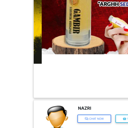
FESYEN
WANITA(0)
KECANTIKAN(7)
FESYEN
LELAKI(0)
MINYAK
WANGI(8)
PENDIDIKAN(19)
NAZRI
CHAT NOW
V
DERMA
DAN