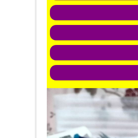
KENDERAAN(6)
ELEKTRONIK(5)
SUKAN/HOBI(2)
PERCUTIAN
&
PELANCONGAN(1)
RUMAH
&
BARANG
PERIBADI(4)