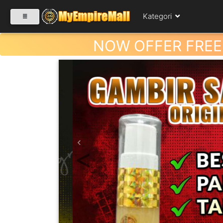
Kategori
NOW OFFER FREE
SELECT CATEGORY
PRODUK(0)
BABIES(0)
Previous
KESIHATAN(80)
PERNIAGAAN
RUNCIT(1)