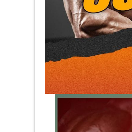
LUMPUR(16)
PUTRAJAYA(9)
LABUAN(2)
MALAYSIA(82)
INDONESIA(1)
SINGAPORE(0)
BRUNEI(0)