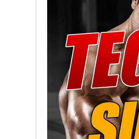
SABAH(0)
SARAWAK(2)
JOHOR(8)
MELAKA(53)
PENANG(2)
PERLIS(6)
KUALA