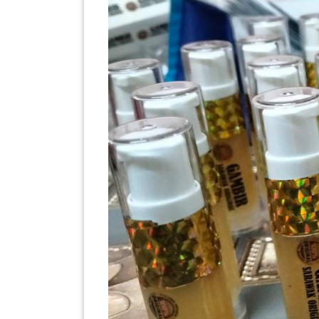
PEKERJAAN(0)
SERVIS(17)
HARTA
BENDA(1)
LAIN-
LAIN
KEPERLUAN(16)
SELECT NEGERI
SELANGOR(37)