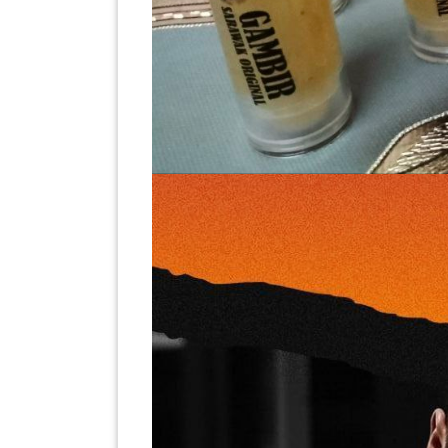
PAHANG(13)
KELANTAN(22)
PERAK(41)
NEGERI
SEMBILAN(10)
KEDAH(13)
TERENGGANU(12)