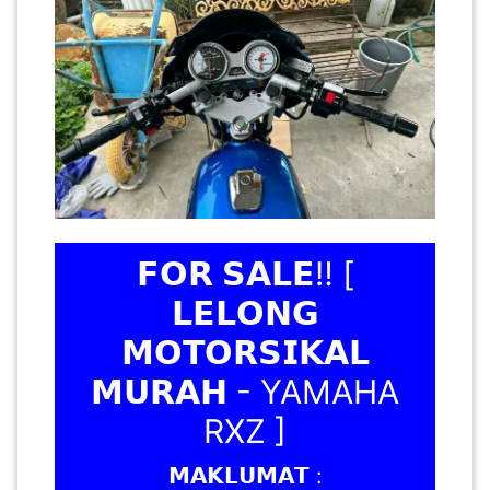
SABAH(0)
SARAWAK(2)
JOHOR(8)
MELAKA(53)
𝗙𝗢𝗥 𝗦𝗔𝗟𝗘‼️ [
𝗟𝗘𝗟𝗢𝗡𝗚
PENANG(2)
𝗠𝗢𝗧𝗢𝗥𝗦𝗜𝗞𝗔𝗟
𝗠𝗨𝗥𝗔𝗛 - YAMAHA
PERLIS(6)
RXZ ]
𝗠𝗔𝗞𝗟𝗨𝗠𝗔𝗧 :
KUALA