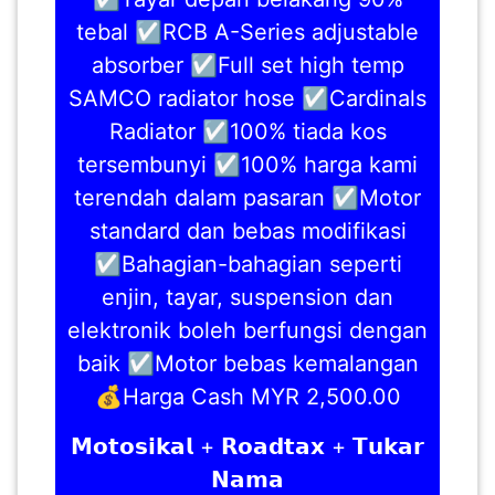
tebal ☑️RCB A-Series adjustable
absorber ☑️Full set high temp
SAMCO radiator hose ☑️Cardinals
Radiator ☑️100% tiada kos
tersembunyi ☑️100% harga kami
terendah dalam pasaran ☑️Motor
standard dan bebas modifikasi
☑️Bahagian-bahagian seperti
enjin, tayar, suspension dan
elektronik boleh berfungsi dengan
baik ☑️Motor bebas kemalangan
💰Harga Cash MYR 2,500.00
𝗠𝗼𝘁𝗼𝘀𝗶𝗸𝗮𝗹 + 𝗥𝗼𝗮𝗱𝘁𝗮𝘅 + 𝗧𝘂𝗸𝗮𝗿
𝗡𝗮𝗺𝗮