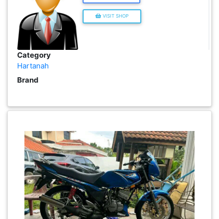
PEKERJAAN(0)
VISIT SHOP
SERVIS(17)
Category
Hartanah
HARTA
Brand
BENDA(1)
LAIN-
LAIN
KEPERLUAN(16)
SELECT NEGERI
SELANGOR(37)