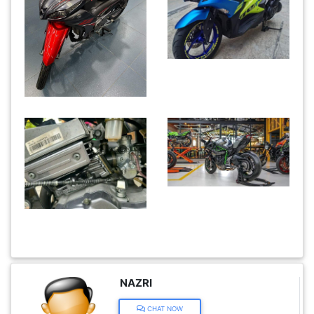
KENDERAAN(6)
ELEKTRONIK(5)
SUKAN/HOBI(2)
PERCUTIAN
&
PELANCONGAN(1)
RUMAH
&
BARANG
NAZRI
PERIBADI(4)
CHAT NOW