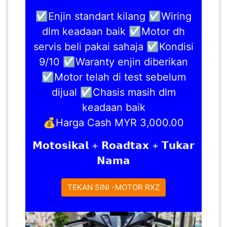
LUMPUR(16)
☑️Enjin standart kilang ☑️Wiring
dlm keadaan baik ☑️Motor dh
PUTRAJAYA(9)
servis beli pakai sahaja ☑️Kondisi
9/10 ☑️Waranty enjin diberikan
LABUAN(2)
☑️Motor telah di test sebelum
dijual ☑️Chasis masih dlm
keadaan baik
MALAYSIA(82)
💰Harga Cash MYR 3,000.00
INDONESIA(1)
𝗠𝗼𝘁𝗼𝘀𝗶𝗸𝗮𝗹 + 𝗥𝗼𝗮𝗱𝘁𝗮𝘅 + 𝗧𝘂𝗸𝗮𝗿
𝗡𝗮𝗺𝗮
SINGAPORE(0)
TEKAN SINI -MOTOR RXZ
BRUNEI(0)