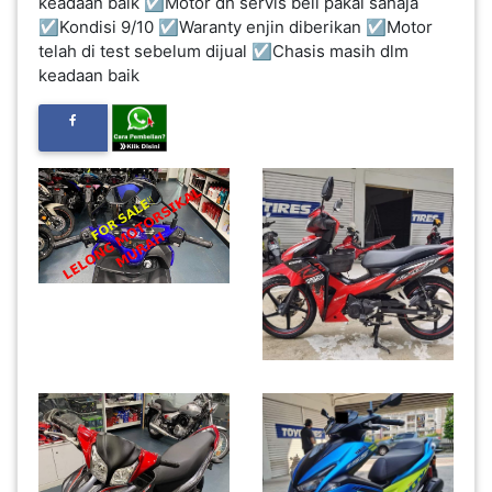
keadaan baik ☑️Motor dh servis beli pakai sahaja
INFAK(0)
☑️Kondisi 9/10 ☑️Waranty enjin diberikan ☑️Motor
telah di test sebelum dijual ☑️Chasis masih dlm
keadaan baik
TUDUNG(0)
ARTIKEL(14)
PEMBORONG(2)
PRODUK
DIGITAL(29)
MAKANAN(25)
PERNIAGAAN(41)