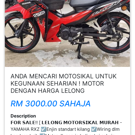
Previous
Next
FESYEN
WANITA(0)
KECANTIKAN(7)
FESYEN
LELAKI(0)
ANDA MENCARI MOTOSIKAL UNTUK
MINYAK
KEGUNAAN SEHARIAN ! MOTOR
WANGI(8)
DENGAN HARGA LELONG
RM 3000.00 SAHAJA
PENDIDIKAN(19)
Description
𝗙𝗢𝗥 𝗦𝗔𝗟𝗘‼️ [ 𝗟𝗘𝗟𝗢𝗡𝗚 𝗠𝗢𝗧𝗢𝗥𝗦𝗜𝗞𝗔𝗟 𝗠𝗨𝗥𝗔𝗛 -
DERMA
YAMAHA RXZ ☑️Enjin standart kilang ☑️Wiring dlm
DAN