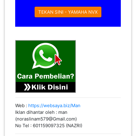
TEKAN SINI - YAMAHA NVX
Web :
https://websaya.biz/Man
Iklan dihantar oleh : man
(noraslinam579@Gmail.com)
No Tel : 601159097325 (NAZRI)