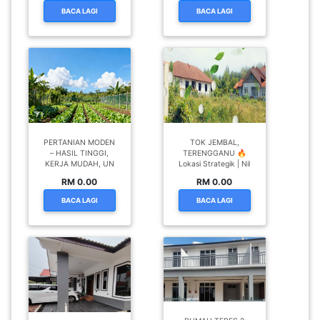
BACA LAGI
BACA LAGI
PERTANIAN MODEN
TOK JEMBAL,
– HASIL TINGGI,
TERENGGANU 🔥
KERJA MUDAH, UN
Lokasi Strategik | Nil
RM 0.00
RM 0.00
BACA LAGI
BACA LAGI