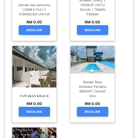
RUMAH TERES 2
Semak loan percuma
TINGKAT UNTU
| SEMI D FULLY
DIJUAL | TAMAN
FURNISHED UNTUK
PERMAI
RM 0.00
RM 0.00
BACA LAGI
BACA LAGI
Bandar Baru
Setiawan Perdana
(BBSAP) | Rumah
𝐓𝐀𝐖𝐀𝐑𝐀𝐍 𝐊𝐇𝐀𝐒 𝐁
tere
RM 0.00
RM 0.00
BACA LAGI
BACA LAGI