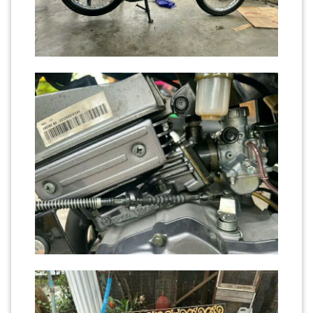
PAHANG(13)
KELANTAN(22)
PERAK(41)
NEGERI
SEMBILAN(10)
KEDAH(13)
TERENGGANU(12)