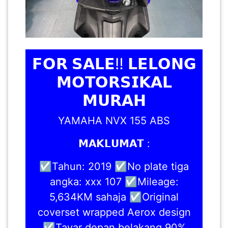
𝗙𝗢𝗥 𝗦𝗔𝗟𝗘‼️ 𝗟𝗘𝗟𝗢𝗡𝗚
𝗠𝗢𝗧𝗢𝗥𝗦𝗜𝗞𝗔𝗟
𝗠𝗨𝗥𝗔𝗛
YAMAHA NVX 155 ABS
𝗠𝗔𝗞𝗟𝗨𝗠𝗔𝗧 :
☑️Tahun: 2019 ☑️No plate tiga
angka: xxx 107 ☑️Mileage:
5,634KM sahaja ☑️Original
coverset wrapped Aerox design
☑️Tayar depan belakang 90%