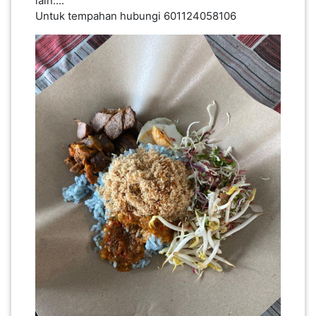
lain....
Untuk tempahan hubungi 601124058106
PEKERJAAN(0)
SERVIS(17)
HARTA
BENDA(1)
LAIN-
LAIN
KEPERLUAN(16)
SELECT NEGERI
SELANGOR(37)