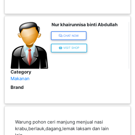
KENDERAAN(6)
Nur khairunnisa binti Abdullah
ELEKTRONIK(5)
CHAT NOW
VISIT SHOP
SUKAN/HOBI(2)
PERCUTIAN
Category
&
Makanan
PELANCONGAN(1)
Brand
RUMAH
&
BARANG
Warung pohon ceri manjung menjual nasi
PERIBADI(4)
krabu,berlauk,dagang,lemak laksam dan lain