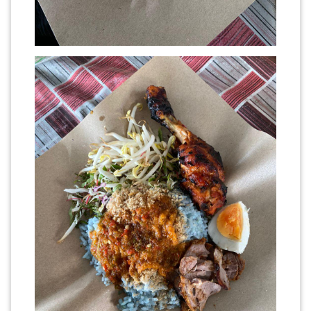
PAHANG(13)
KELANTAN(22)
PERAK(41)
NEGERI
SEMBILAN(10)
KEDAH(13)
TERENGGANU(12)