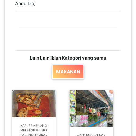
Abdullah)
LUMPUR(16)
PUTRAJAYA(9)
LABUAN(2)
Lain Lain Iklan Kategori yang sama
MALAYSIA(82)
MAKANAN
INDONESIA(1)
SINGAPORE(0)
BRUNEI(0)
KARI SEMBILANG
MELETOP GILERR
PADANG TEMBAK
CAFE DURIAN KAK