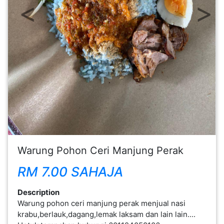
Previous
Next
FESYEN
WANITA(0)
KECANTIKAN(7)
FESYEN
LELAKI(0)
MINYAK
WANGI(8)
Warung Pohon Ceri Manjung Perak
RM 7.00 SAHAJA
PENDIDIKAN(19)
Description
Warung pohon ceri manjung perak menjual nasi
DERMA
krabu,berlauk,dagang,lemak laksam dan lain lain....
DAN