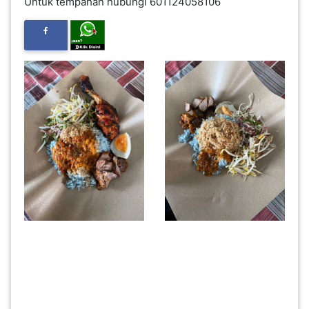
Untuk tempahan hubungi 601124058106
INFAK(0)
TUDUNG(0)
ARTIKEL(14)
PEMBORONG(2)
PRODUK
DIGITAL(29)
MAKANAN(25)
PERNIAGAAN(41)