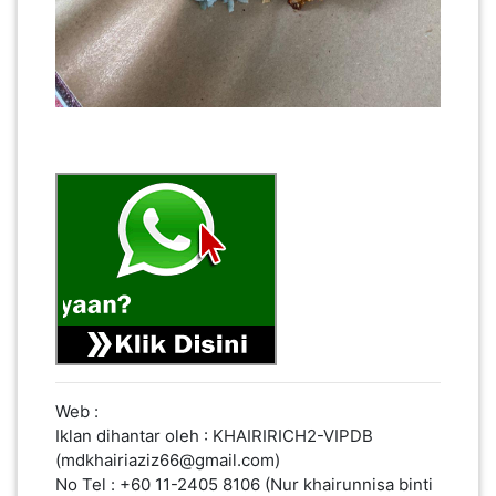
SABAH(0)
SARAWAK(2)
JOHOR(8)
MELAKA(53)
PENANG(2)
Web :
PERLIS(6)
Iklan dihantar oleh : KHAIRIRICH2-VIPDB
(mdkhairiaziz66@gmail.com)
No Tel : +60 11-2405 8106 (Nur khairunnisa binti
KUALA