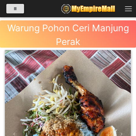
Warung Pohon Ceri Manjung
Perak
SELECT CATEGORY
PRODUK(0)
BABIES(0)
KESIHATAN(80)
PERNIAGAAN
RUNCIT(1)