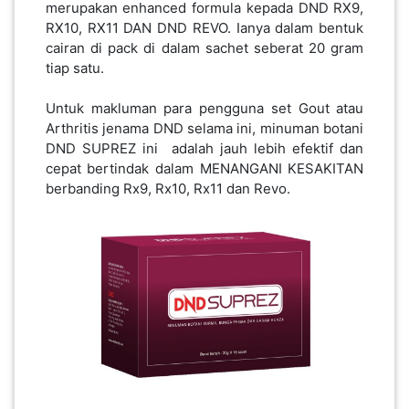
merupakan enhanced formula ​​​​​kepada DND RX9,
PEKERJAAN(0)
RX10, RX11 DAN DND REVO. Ianya dalam bentuk
cairan di pack di dalam sachet seberat 20 gram
tiap satu.
SERVIS(17)
Untuk makluman para pengguna set Gout atau
Arthritis jenama DND selama ini, minuman botani
HARTA
DND SUPREZ ini adalah jauh lebih efektif dan
BENDA(1)
cepat bertindak dalam MENANGANI KESAKITAN
berbanding Rx9, Rx10, Rx11 dan Revo.
LAIN-
LAIN
KEPERLUAN(16)
SELECT NEGERI
SELANGOR(37)