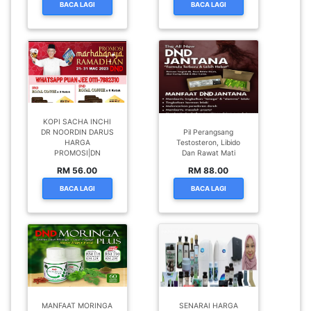
BACA LAGI
BACA LAGI
KOPI SACHA INCHI
DR NOORDIN DARUS
Pil Perangsang
HARGA
Testosteron, Libido
PROMOSI|DN
Dan Rawat Mati
RM 56.00
RM 88.00
BACA LAGI
BACA LAGI
MANFAAT MORINGA
SENARAI HARGA