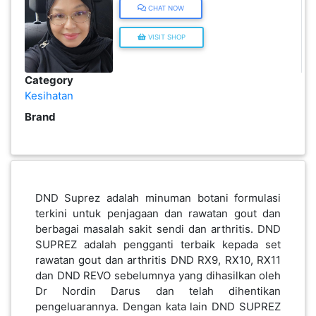
CHAT NOW
KENDERAAN(6)
VISIT SHOP
ELEKTRONIK(5)
Category
Kesihatan
Brand
SUKAN/HOBI(2)
PERCUTIAN
&
PELANCONGAN(1)
DND Suprez adalah minuman botani formulasi
terkini untuk penjagaan dan rawatan gout dan
berbagai masalah sakit sendi dan arthritis. DND
RUMAH
SUPREZ adalah pengganti terbaik kepada set
&
rawatan gout dan arthritis DND RX9, RX10, RX11
BARANG
dan DND REVO sebelumnya yang dihasilkan oleh
PERIBADI(4)
Dr Nordin Darus dan telah dihentikan
pengeluarannya. Dengan kata lain DND SUPREZ