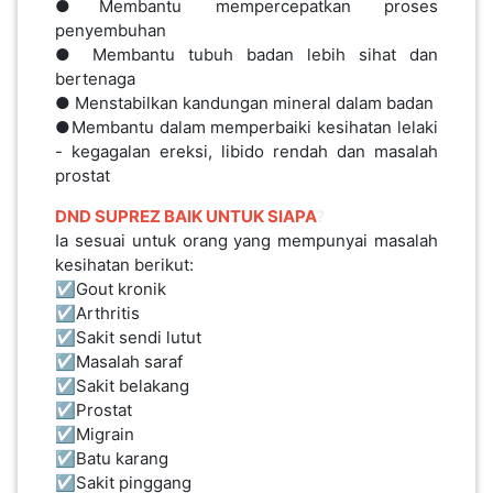
●Membantu mempercepatkan proses
LUMPUR(16)
penyembuhan
● Membantu tubuh badan lebih sihat dan
bertenaga
PUTRAJAYA(9)
● Menstabilkan kandungan mineral dalam badan
●Membantu dalam memperbaiki kesihatan lelaki
- kegagalan ereksi, libido rendah dan masalah
LABUAN(2)
prostat
DND
SUPREZ
BAIK
UNTUK
SIAPA
?
MALAYSIA(82)
Ia sesuai untuk orang yang mempunyai masalah
kesihatan berikut:
​​​​​☑️Gout kronik
INDONESIA(1)
☑️Arthritis
☑️Sakit sendi lutut
☑️Masalah saraf
SINGAPORE(0)
☑️Sakit belakang
​​​​​​☑️Prostat
☑️Migrain
BRUNEI(0)
☑️Batu karang
☑️Sakit pinggang