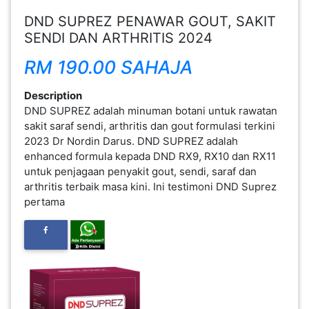
DND SUPREZ PENAWAR GOUT, SAKIT
FESYEN
SENDI DAN ARTHRITIS 2024
WANITA(0)
RM 190.00 SAHAJA
KECANTIKAN(7)
Description
DND SUPREZ adalah minuman botani untuk rawatan
sakit saraf sendi, arthritis dan gout formulasi terkini
FESYEN
2023 Dr Nordin Darus. DND SUPREZ adalah
LELAKI(0)
enhanced formula kepada DND RX9, RX10 dan RX11
untuk penjagaan penyakit gout, sendi, saraf dan
arthritis terbaik masa kini. Ini testimoni DND Suprez
MINYAK
pertama
WANGI(8)
PENDIDIKAN(19)
DERMA
DAN