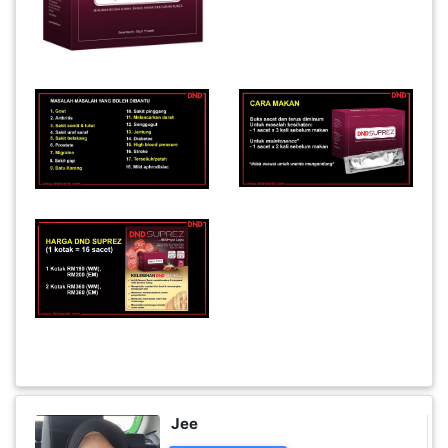
INFAK(0)
TUDUNG(0)
ARTIKEL(14)
PEMBORONG(2)
PRODUK
DIGITAL(29)
MAKANAN(25)
Jee
PERNIAGAAN(41)