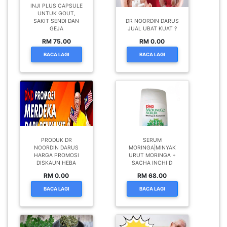
INJI PLUS CAPSULE
UNTUK GOUT,
SAKIT SENDI DAN
DR NOORDIN DARUS
GEJA
JUAL UBAT KUAT ?
RM 75.00
RM 0.00
BACA LAGI
BACA LAGI
PRODUK DR
SERUM
NOORDIN DARUS
MORINGA|MINYAK
HARGA PROMOSI
URUT MORINGA +
DISKAUN HEBA
SACHA INCHI D
RM 0.00
RM 68.00
BACA LAGI
BACA LAGI