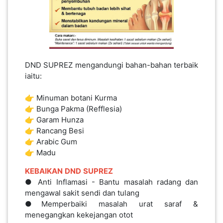
SABAH(0)
SARAWAK(2)
DND SUPREZ mengandungi bahan-bahan terbaik
iaitu:
JOHOR(8)
👉 Minuman botani Kurma
👉 Bunga Pakma (Refflesia)
MELAKA(53)
👉 Garam Hunza
👉 Rancang Besi
👉 Arabic Gum
PENANG(2)
👉 Madu
KEBAIKAN
DND
SUPREZ
● Anti Inflamasi - Bantu masalah radang dan
PERLIS(6)
mengawal sakit sendi dan tulang
●Memperbaiki masalah urat saraf &
menegangkan kekejangan otot
KUALA