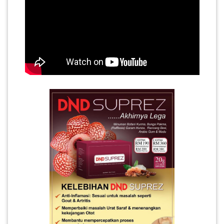
PAHANG(13)
KELANTAN(22)
PERAK(41)
NEGERI
SEMBILAN(10)
KEDAH(13)
TERENGGANU(12)