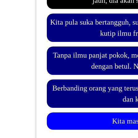
jauh, dia akan
PAHANG(13)
Kita pula suka bertangguh, s
kutip ilmu f
KELANTAN(22)
Tanpa ilmu panjat pokok, m
PERAK(41)
dengan betul. N
NEGERI
Berbanding orang yang terus 
SEMBILAN(10)
dan k
KEDAH(13)
Kita mas
TERENGGANU(12)