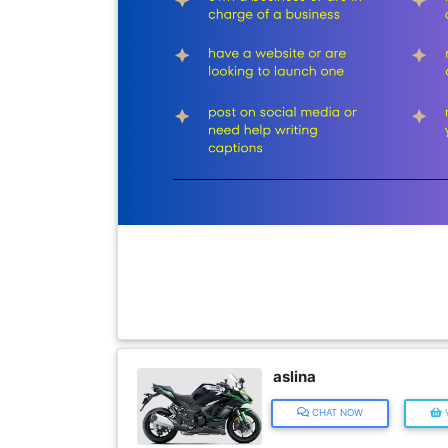
FESYEN
WANITA(0)
KECANTIKAN(7)
FESYEN
LELAKI(0)
MINYAK
WANGI(8)
PENDIDIKAN(19)
aslina
CHAT NOW
V
DERMA
DAN