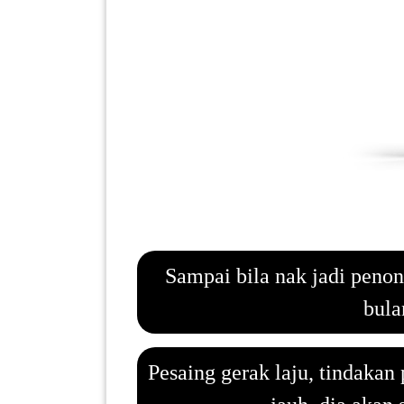
PEKERJAAN(0)
SERVIS(17)
HARTA
BENDA(1)
LAIN-
LAIN
KEPERLUAN(16)
Sampai bila nak jadi penon
bula
SELECT NEGERI
Pesaing gerak laju, tindakan
SELANGOR(37)