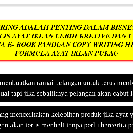
RING ADALAH PENTING DALAM BISNE
IS AYAT IKLAN LEBIH KRETIVE DAN 
 E- BOOK PANDUAN COPY WRITING H
FORMULA AYAT IKLAN PUKAU
 menbuatkan ramai pelangan untuk terus menb
jual tapi jika sebaliknya pelangan akan cabut l
yang menceritakan kelebihan produk jika ayat 
an akan terus menbeli tanpa perlu bercerita 