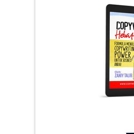
SABAH(0)
SARAWAK(2)
JOHOR(8)
MELAKA(53)
PENANG(2)
PERLIS(6)
KUALA