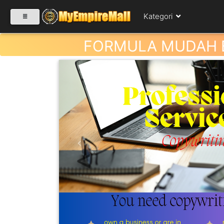
Kategori
FORMULA MUDAH B
SELECT CATEGORY
PRODUK(0)
BABIES(0)
Previous
KESIHATAN(80)
PERNIAGAAN
RUNCIT(1)