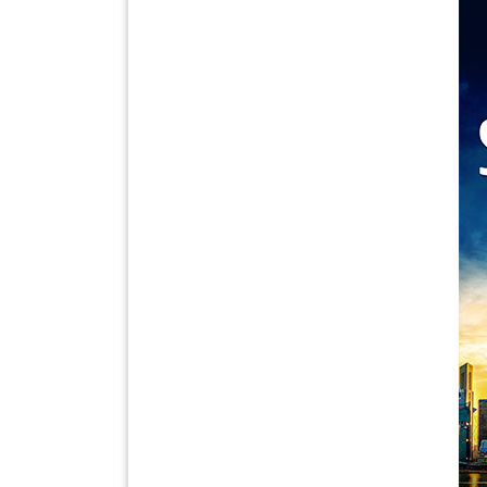
LUMPUR(16)
PUTRAJAYA(9)
LABUAN(2)
MALAYSIA(82)
INDONESIA(1)
SINGAPORE(0)
BRUNEI(0)