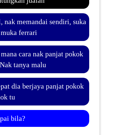
ntungkan jualan
l, nak memandai sendiri, suka
 muka ferrari
 mana cara nak panjat pokok
. Nak tanya malu
epat dia berjaya panjat pokok
kok tu
pai bila?