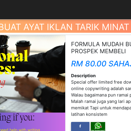
UAT AYAT IKLAN TARIK MINAT
FORMULA MUDAH BUA
PROSPEK MEMBELI
RM 80.00 SAHA
Description
Special offer limited free d
Next
online copywriting adalah sa
Walau bagaimana pun ramai p
Malah ramai juga yang lari a
memikat Tapi untuk mendapa
latihan konsistem