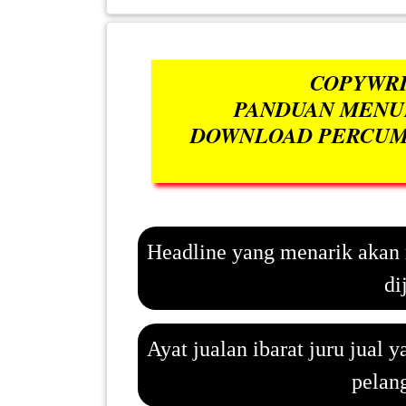
INFAK(0)
COPYWRI
TUDUNG(0)
PANDUAN MENUL
DOWNLOAD PERCUMA
ARTIKEL(14)
PEMBORONG(2)
Headline yang menarik akan
PRODUK
DIGITAL(29)
di
MAKANAN(25)
Ayat jualan ibarat juru jual 
pelang
PERNIAGAAN(41)