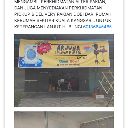
MENGAMBIL PERKHIDMATAN ALTER PAKIAN,
PEKERJAAN(0)
DAN JUGA MENYEDIAKAN PERKHIDMATAN
PICKUP & DELIVERY PAKIAN DOBI DARI RUMAH
KERUMAH SEKITAR KUALA KANGSAR... UNTUK
SERVIS(17)
KETERANGAN LANJUT HUBUNGI
60136645465
HARTA
BENDA(1)
LAIN-
LAIN
KEPERLUAN(16)
SELECT NEGERI
SELANGOR(37)