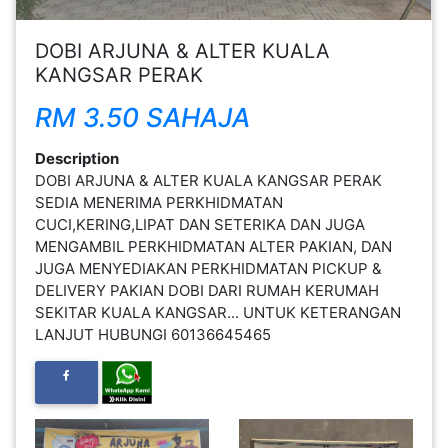
FESYEN
DOBI ARJUNA & ALTER KUALA
WANITA(0)
KANGSAR PERAK
RM 3.50 SAHAJA
KECANTIKAN(7)
Description
DOBI ARJUNA & ALTER KUALA KANGSAR PERAK
FESYEN
SEDIA MENERIMA PERKHIDMATAN
LELAKI(0)
CUCI,KERING,LIPAT DAN SETERIKA DAN JUGA
MENGAMBIL PERKHIDMATAN ALTER PAKIAN, DAN
JUGA MENYEDIAKAN PERKHIDMATAN PICKUP &
MINYAK
DELIVERY PAKIAN DOBI DARI RUMAH KERUMAH
WANGI(8)
SEKITAR KUALA KANGSAR... UNTUK KETERANGAN
LANJUT HUBUNGI 60136645465
PENDIDIKAN(19)
DERMA
DAN