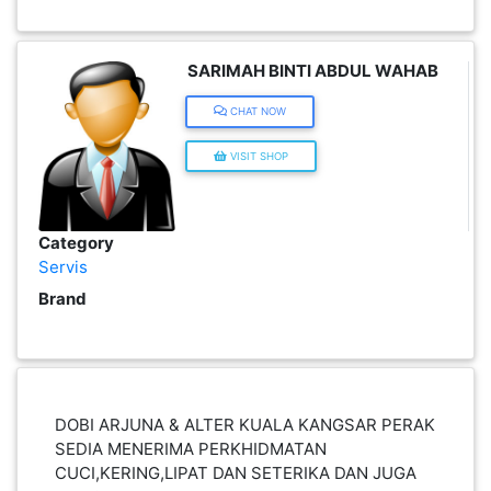
KENDERAAN(6)
SARIMAH BINTI ABDUL WAHAB
ELEKTRONIK(5)
CHAT NOW
VISIT SHOP
SUKAN/HOBI(2)
Category
PERCUTIAN
Servis
&
Brand
PELANCONGAN(1)
RUMAH
&
DOBI ARJUNA & ALTER KUALA KANGSAR PERAK
BARANG
SEDIA MENERIMA PERKHIDMATAN
PERIBADI(4)
CUCI,KERING,LIPAT DAN SETERIKA DAN JUGA