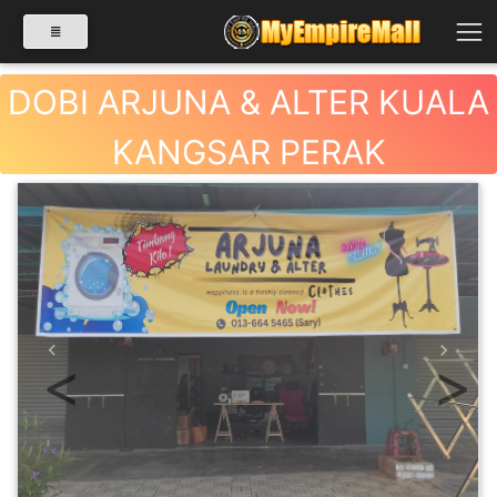
DOBI ARJUNA & ALTER KUALA
KANGSAR PERAK
SELECT CATEGORY
PRODUK(0)
BABIES(0)
Previous
Next
KESIHATAN(80)
PERNIAGAAN
RUNCIT(1)