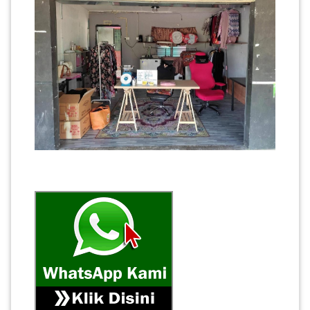
SABAH(0)
SARAWAK(2)
JOHOR(8)
MELAKA(53)
PENANG(2)
PERLIS(6)
KUALA