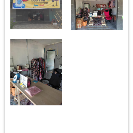
INFAK(0)
TUDUNG(0)
ARTIKEL(14)
PEMBORONG(2)
PRODUK
DIGITAL(29)
MAKANAN(25)
PERNIAGAAN(41)