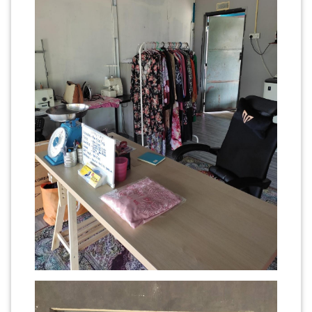
PAHANG(13)
KELANTAN(22)
PERAK(41)
NEGERI
SEMBILAN(10)
KEDAH(13)
TERENGGANU(12)