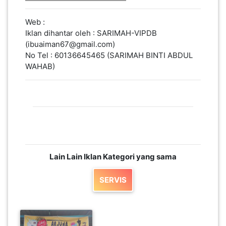
LUMPUR(16)
Web :
Iklan dihantar oleh : SARIMAH-VIPDB
PUTRAJAYA(9)
(ibuaiman67@gmail.com)
No Tel : 60136645465 (SARIMAH BINTI ABDUL
WAHAB)
LABUAN(2)
MALAYSIA(82)
INDONESIA(1)
Lain Lain Iklan Kategori yang sama
SINGAPORE(0)
SERVIS
BRUNEI(0)