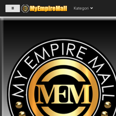
Kategori
SELECT
CATEGORY
PRODUK(0)
BABIES(0)
KESIHATAN(80)
Previous
PERNIAGAAN
RUNCIT(1)