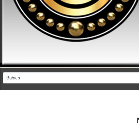
FESYEN
WANITA(0)
KECANTIKAN(7)
FESYEN
LELAKI(0)
MINYAK
WANGI(8)
PENDIDIKAN(19)
DERMA