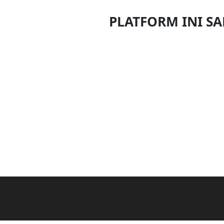
DAN
PLATFORM INI S
INFAK(0)
TUDUNG(0)
ARTIKEL(14)
PEMBORONG(2)
PRODUK
DIGITAL(29)
MAKANAN(25)
PERNIAGAAN(41)