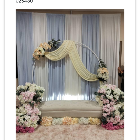
025480
PEKERJAAN(0)
SERVIS(17)
HARTA
BENDA(1)
LAIN-
LAIN
KEPERLUAN(16)
SELECT NEGERI
SELANGOR(37)