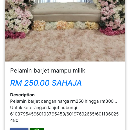
FESYEN
WANITA(0)
KECANTIKAN(7)
FESYEN
LELAKI(0)
Pelamin barjet mampu milik
MINYAK
RM 250.00 SAHAJA
WANGI(8)
Description
Pelamin barjet dengan harga rm250 hingga rm300...
PENDIDIKAN(19)
Untuk keterangan lanjut hubungi
610379545960103795459/60197692665/601136025
480
DERMA
DAN