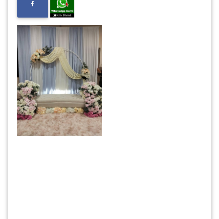
INFAK(0)
TUDUNG(0)
ARTIKEL(14)
PEMBORONG(2)
PRODUK
DIGITAL(29)
MAKANAN(25)
PERNIAGAAN(41)