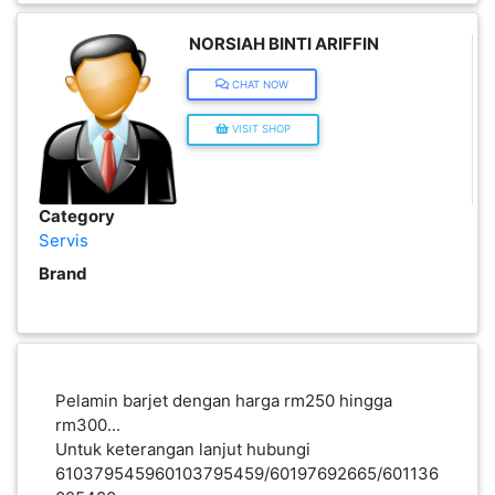
NORSIAH BINTI ARIFFIN
KENDERAAN(6)
CHAT NOW
ELEKTRONIK(5)
VISIT SHOP
SUKAN/HOBI(2)
Category
Servis
PERCUTIAN
Brand
&
PELANCONGAN(1)
RUMAH
Pelamin barjet dengan harga rm250 hingga
&
rm300...
BARANG
Untuk keterangan lanjut hubungi
PERIBADI(4)
610379545960103795459/60197692665/601136