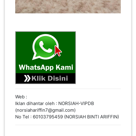
PAHANG(13)
KELANTAN(22)
PERAK(41)
NEGERI
SEMBILAN(10)
Web :
Iklan dihantar oleh : NORSIAH-VIPDB
KEDAH(13)
(norsiahariffin7@gmail.com)
No Tel : 60103795459 (NORSIAH BINTI ARIFFIN)
TERENGGANU(12)