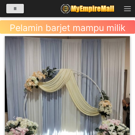
Pelamin barjet mampu milik
SELECT CATEGORY
PRODUK(0)
BABIES(0)
KESIHATAN(80)
PERNIAGAAN
Previous
Next
RUNCIT(1)