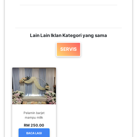
SABAH(0)
SARAWAK(2)
Lain Lain Iklan Kategori yang sama
SERVIS
JOHOR(8)
MELAKA(53)
PENANG(2)
Pelamin barjet
PERLIS(6)
mampu milik
RM 250.00
BACA LAGI
KUALA