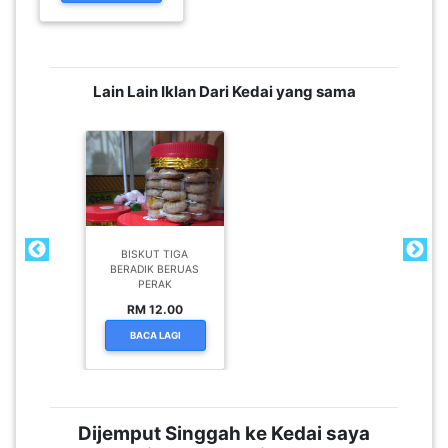
LUMPUR(16)
PUTRAJAYA(9)
Lain Lain Iklan Dari Kedai yang sama
LABUAN(2)
MALAYSIA(82)
BISKUT TIGA
BERADIK BERUAS
INDONESIA(1)
PERAK
RM 12.00
BACA LAGI
SINGAPORE(0)
BRUNEI(0)
Dijemput Singgah ke Kedai saya