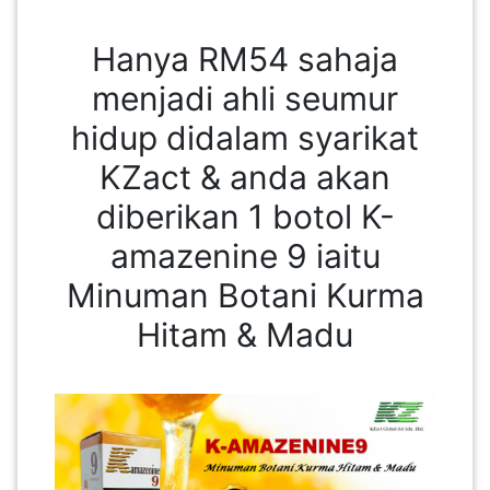
Hanya RM54 sahaja
PAHANG(13)
menjadi ahli seumur
hidup didalam syarikat
KELANTAN(22)
KZact & anda akan
diberikan 1 botol K-
PERAK(41)
amazenine 9 iaitu
Minuman Botani Kurma
NEGERI
SEMBILAN(10)
Hitam & Madu
KEDAH(13)
TERENGGANU(12)