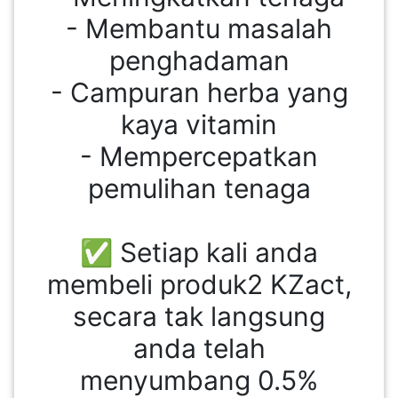
LUMPUR(16)
- Membantu masalah
penghadaman
PUTRAJAYA(9)
- Campuran herba yang
kaya vitamin
LABUAN(2)
- Mempercepatkan
pemulihan tenaga
MALAYSIA(82)
✅ Setiap kali anda
INDONESIA(1)
membeli produk2 KZact,
secara tak langsung
SINGAPORE(0)
anda telah
BRUNEI(0)
menyumbang 0.5%