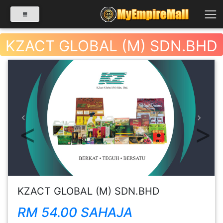
KZACT GLOBAL (M) SDN.BHD
SELECT CATEGORY
PRODUK(0)
Previous
Next
BABIES(0)
KESIHATAN(80)
KZACT GLOBAL (M) SDN.BHD
PERNIAGAAN
RM 54.00 SAHAJA
RUNCIT(1)