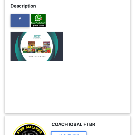
Description
FESYEN
WANITA(0)
KECANTIKAN(7)
FESYEN
LELAKI(0)
MINYAK
WANGI(8)
PENDIDIKAN(19)
COACH IQBAL FTBR
DERMA
DAN