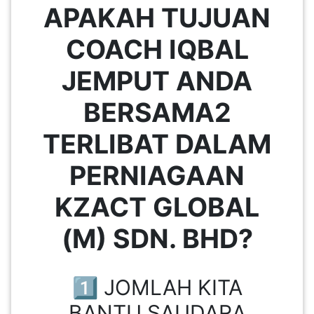
APAKAH TUJUAN
KENDERAAN(6)
COACH IQBAL
JEMPUT ANDA
ELEKTRONIK(5)
BERSAMA2
SUKAN/HOBI(2)
TERLIBAT DALAM
PERCUTIAN
PERNIAGAAN
&
PELANCONGAN(1)
KZACT GLOBAL
(M) SDN. BHD?
RUMAH
&
BARANG
1️⃣ JOMLAH KITA
PERIBADI(4)
BANTU SAUDARA