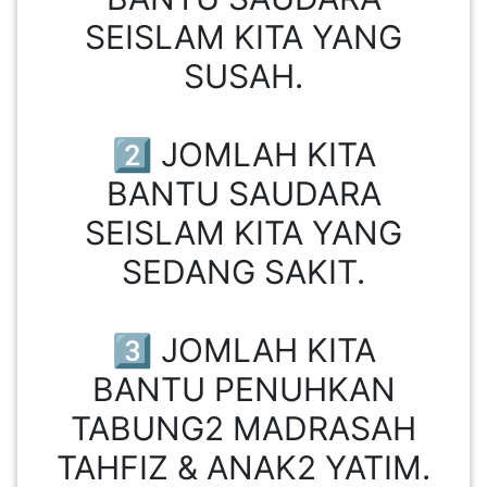
SEISLAM KITA YANG
PEKERJAAN(0)
SUSAH.
SERVIS(17)
2️⃣ JOMLAH KITA
HARTA
BANTU SAUDARA
BENDA(1)
SEISLAM KITA YANG
SEDANG SAKIT.
LAIN-
LAIN
KEPERLUAN(16)
3️⃣ JOMLAH KITA
BANTU PENUHKAN
SELECT NEGERI
TABUNG2 MADRASAH
TAHFIZ & ANAK2 YATIM.
SELANGOR(37)