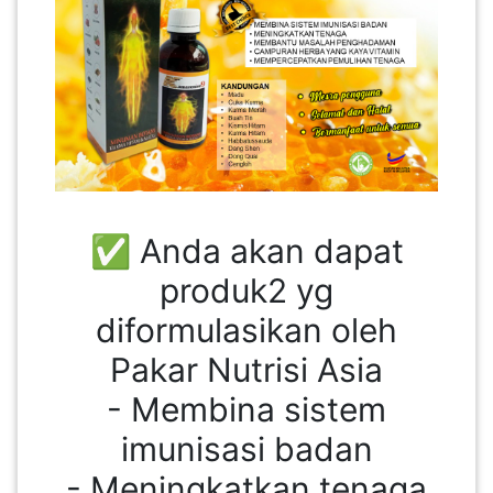
SABAH(0)
SARAWAK(2)
JOHOR(8)
✅ Anda akan dapat
MELAKA(53)
produk2 yg
diformulasikan oleh
PENANG(2)
Pakar Nutrisi Asia
- Membina sistem
PERLIS(6)
imunisasi badan
- Meningkatkan tenaga
KUALA