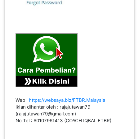
Web :
https://websaya.biz/FTBR.Malaysia
Iklan dihantar oleh : rajajutawan79
(rajajutawan79@gmail.com)
No Tel : 60107961413 (COACH IQBAL FTBR)