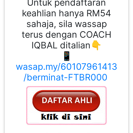
Untuk pendaftaran
keahlian hanya RM54
sahaja, sila wassap
terus dengan COACH
IQBAL ditalian👇
📱
wasap.my/60107961413
/berminat-FTBR000