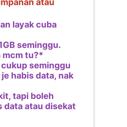
simpanan atau
uan layak cuba
 1GB seminggu.
a mcm tu?*
k cukup seminggu
 je habis data, nak
t, tapi boleh
 data atau disekat