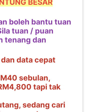
UNTUNG BESAR
dan boleh bantu tuan
Sila tuan / puan
an tenang dan
u dan data cepat
i RM40 sebulan,
M4,800 tapi tak
tang, sedang cari