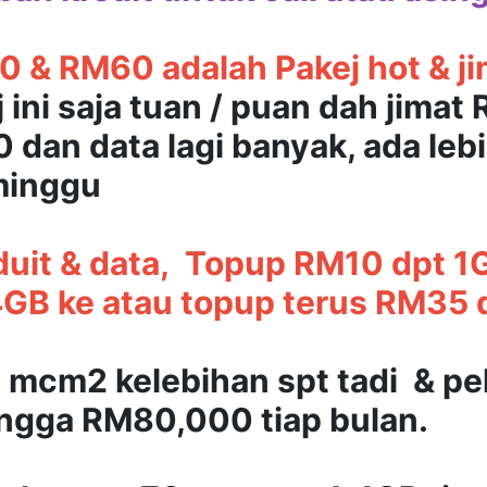
 & RM60 adalah Pakej hot & ji
 ini saja tuan / puan dah jimat
 dan data lagi banyak, ada lebi
 minggu
 duit & data, Topup RM10 dpt 
GB ke atau topup terus RM35 
 mcm2 kelebihan spt tadi & pe
ingga RM80,000 tiap bulan.