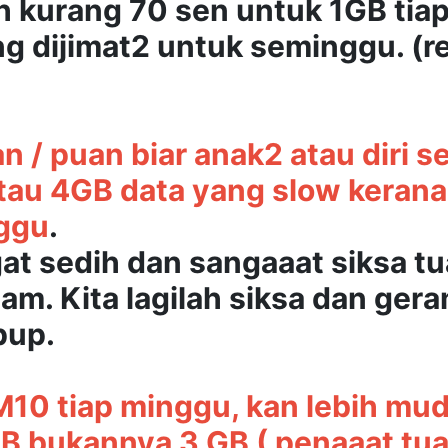
bih kurang 70 sen untuk 1GB tia
g dijimat2 untuk seminggu. (r
/ puan biar anak2 atau diri sen
tau 4GB data yang slow kerana
nggu
.
at sedih dan sangaaat siksa tu
jam. Kita lagilah siksa dan ger
pup.
10 tiap minggu, kan lebih mud
B bukannya 3 GB ( penaaat tua