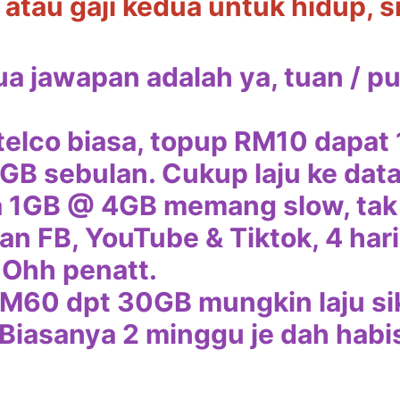
atau gaji kedua untuk hidup, 
ua jawapan adalah ya, tuan / p
telco biasa, topup RM10 dapat
GB sebulan. Cukup laju ke dat
a 1GB @ 4GB memang slow, ta
an FB, YouTube & Tiktok, 4 hari
 Ohh penatt.
M60 dpt 30GB mungkin laju siki
Biasanya 2 minggu je dah habis