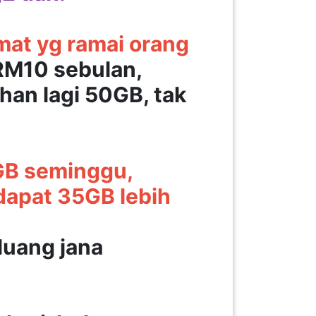
mat yg ramai orang
 RM10 sebulan,
han lagi 50GB, tak
1GB seminggu,
dapat 35GB lebih
luang jana