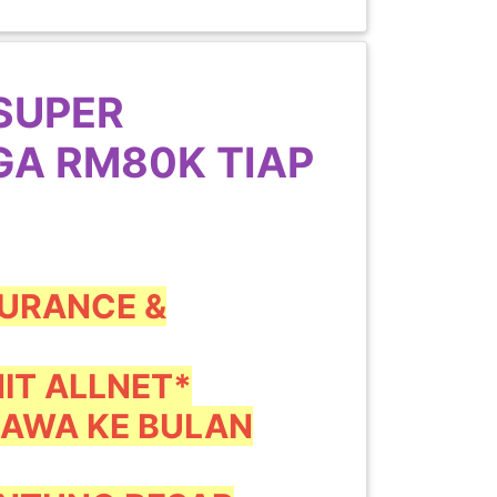
 SUPER
GA RM80K TIAP
SURANCE &
NIT ALLNET*
 BAWA KE BULAN