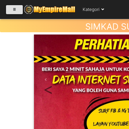
Kategori
SIMKAD S
SELECT CATEGORY
PRODUK(0)
BABIES(0)
Previous
KESIHATAN(80)
PERNIAGAAN
RUNCIT(1)