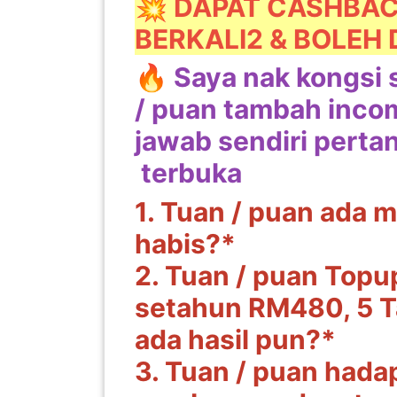
💥 DAPAT CASHBAC
BERKALI2 & BOLEH 
KENDERAAN(6)
🔥 Saya nak kongsi 
ELEKTRONIK(5)
/ puan tambah inco
jawab sendiri perta
SUKAN/HOBI(2)
terbuka
PERCUTIAN
1. Tuan / puan ada m
&
habis?*
PELANCONGAN(1)
2. Tuan / puan Topup
setahun RM480, 5 T
RUMAH
&
ada hasil pun?*
BARANG
3. Tuan / puan hada
PERIBADI(4)