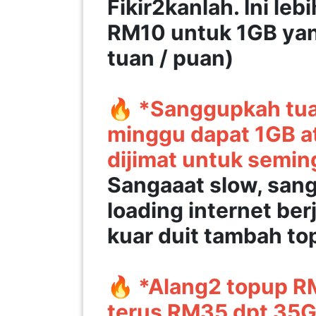
Fikir2kanlah. Ini le
LUMPUR(16)
RM10 untuk 1GB yan
tuan / puan)
PUTRAJAYA(9)
🔥 *Sanggupkah tuan 
LABUAN(2)
minggu dapat 1GB a
MALAYSIA(82)
dijimat untuk semi
Sangaaat slow, sang
INDONESIA(1)
loading internet ber
kuar duit tambah to
SINGAPORE(0)
🔥 *Alang2 topup RM
BRUNEI(0)
terus RM35 dpt 35G