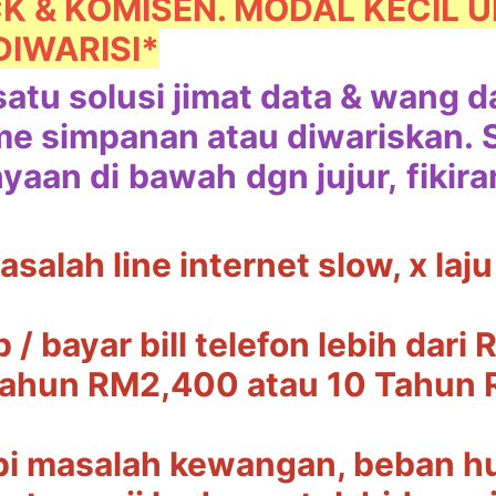
K & KOMISEN. MODAL KECIL 
DIWARISI*
satu solusi jimat data & wang 
me simpanan atau diwariskan.
nyaan di
bawah
dgn jujur,
fikir
asalah line internet slow, x laj
 / bayar bill telefon lebih dar
ahun RM2,400 atau 10 Tahun R
pi masalah kewangan, beban hu