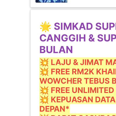
INFAK(0)
TUDUNG(0)
🌟 SIMKAD SUP
CANGGIH & SUP
ARTIKEL(14)
BULAN
PEMBORONG(2)
💥 LAJU & JIMAT M
💥 FREE RM2K KHA
PRODUK
DIGITAL(29)
WOWCHER TEBUS 
💥 FREE UNLIMITED
MAKANAN(25)
💥 KEPUASAN DATA 
DEPAN*
PERNIAGAAN(41)