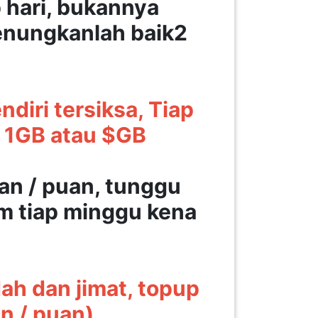
p hari, bukannya
enungkanlah baik2
diri tersiksa, Tiap
 1GB atau $GB
an / puan, tunggu
am tiap minggu kena
ah dan jimat, topup
n / puan)
,