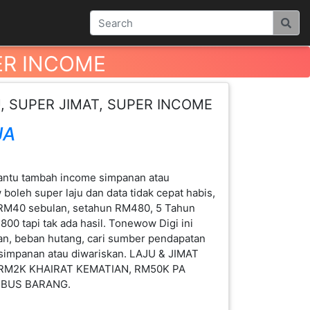
ER INCOME
, SUPER JIMAT, SUPER INCOME
JA
bantu tambah income simpanan atau
w boleh super laju dan data tidak cepat habis,
ih RM40 sebulan, setahun RM480, 5 Tahun
00 tapi tak ada hasil. Tonewow Digi ini
an, beban hutang, cari sumber pendapatan
, simpanan atau diwariskan. LAJU & JIMAT
 RM2K KHAIRAT KEMATIAN, RM50K PA
BUS BARANG.