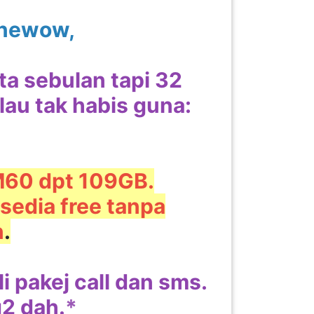
tonewow,
a sebulan tapi 32
lau tak habis guna:
M60 dpt 109GB.
 sedia free tanpa
n
.
i pakej call dan sms.
g2 dah.
*