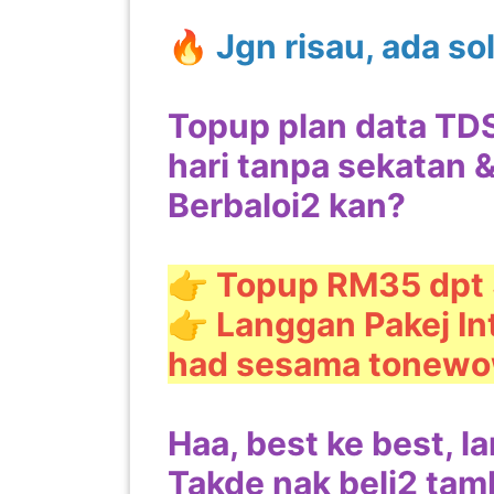
🔥 Jgn risau, ada so
PAHANG(13)
Topup plan data TD
KELANTAN(22)
hari tanpa sekatan 
Berbaloi2 kan?
PERAK(41)
👉 Topup RM35 dpt
NEGERI
👉 Langgan Pakej Int
SEMBILAN(10)
had sesama tonewow 
KEDAH(13)
Haa, best ke best, l
TERENGGANU(12)
Takde nak beli2 tamb