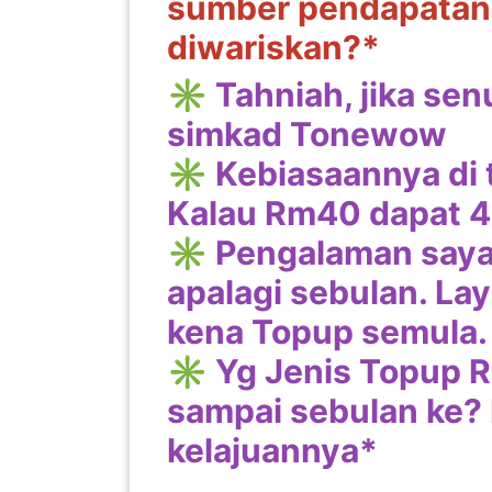
sumber pendapatan 
PEKERJAAN(0)
diwariskan?*
✳️ Tahniah, jika sen
SERVIS(17)
simkad Tonewow
✳️ Kebiasaannya di 
HARTA
BENDA(1)
Kalau Rm40 dapat 4
✳️ Pengalaman say
LAIN-
apalagi sebulan. Lay
LAIN
KEPERLUAN(16)
kena Topup semula.
✳️ Yg Jenis Topup R
sampai sebulan ke? 
SELECT NEGERI
kelajuannya*
SELANGOR(37)