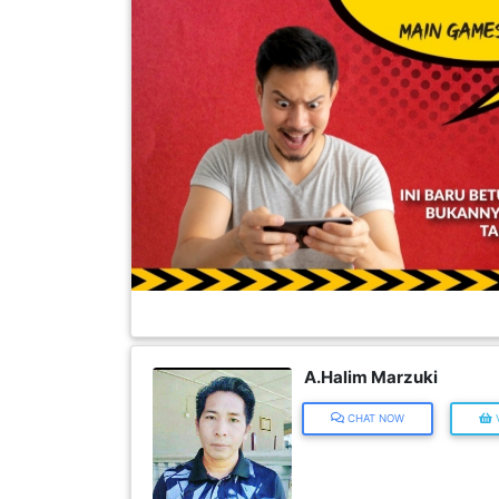
FESYEN
WANITA(0)
KECANTIKAN(7)
FESYEN
LELAKI(0)
MINYAK
WANGI(8)
A.Halim Marzuki
PENDIDIKAN(19)
CHAT NOW
V
DERMA
DAN