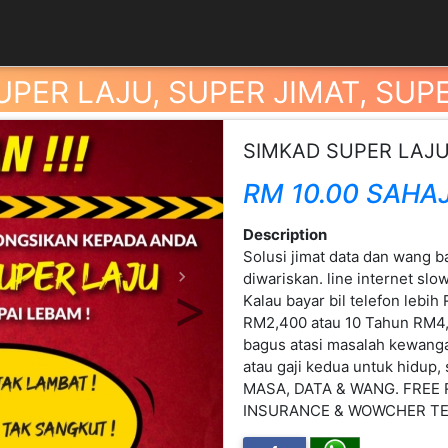
UPER LAJU, SUPER JIMAT, SUP
SIMKAD SUPER LAJU
RM 10.00 SAHA
Description
Solusi jimat data dan wang 
diwariskan. line internet slo
Next
Kalau bayar bil telefon leb
RM2,400 atau 10 Tahun RM4,8
bagus atasi masalah kewang
atau gaji kedua untuk hidup
MASA, DATA & WANG. FREE
INSURANCE & WOWCHER TE