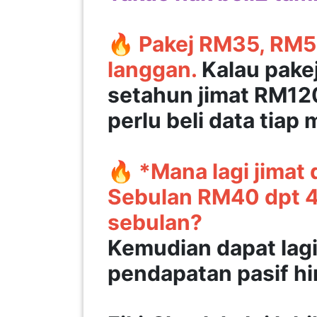
SABAH(0)
🔥 Pakej RM35, RM50
langgan.
Kalau pakej
SARAWAK(2)
setahun jimat RM120
perlu beli data tiap
JOHOR(8)
🔥 *Mana lagi jimat
MELAKA(53)
Sebulan RM40 dpt 4
sebulan?
PENANG(2)
Kemudian dapat lagi
PERLIS(6)
pendapatan pasif h
KUALA