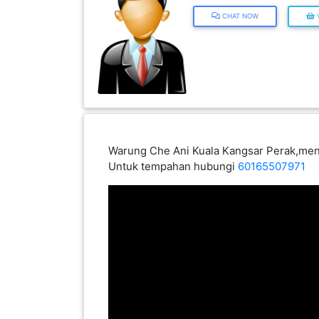
INFAK(0)
CHAT NOW
V
TUDUNG(0)
ARTIKEL(14)
Warung Che Ani Kuala Kangsar Perak,meny
PEMBORONG(2)
Untuk tempahan hubungi
60165507971
PRODUK
DIGITAL(29)
MAKANAN(25)
PERNIAGAAN(41)