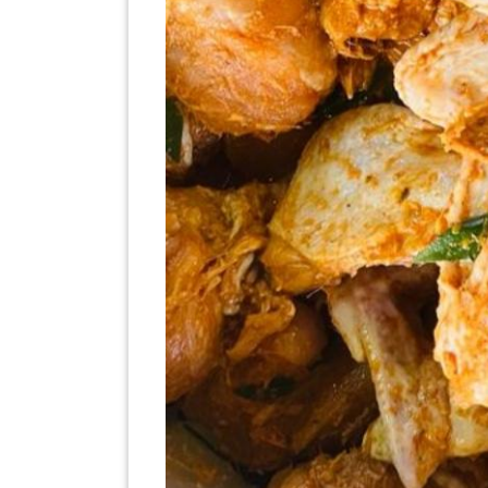
LUMPUR(16)
PUTRAJAYA(9)
LABUAN(2)
MALAYSIA(82)
INDONESIA(1)
SINGAPORE(0)
BRUNEI(0)