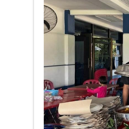
PEKERJAAN(0)
SERVIS(17)
HARTA
BENDA(1)
LAIN-
LAIN
KEPERLUAN(16)
SELECT NEGERI
SELANGOR(37)