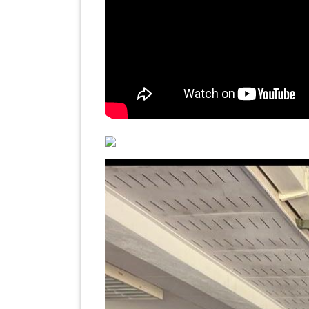
KENDERAAN(6)
ELEKTRONIK(5)
SUKAN/HOBI(2)
PERCUTIAN
&
PELANCONGAN(1)
RUMAH
&
BARANG
PERIBADI(4)