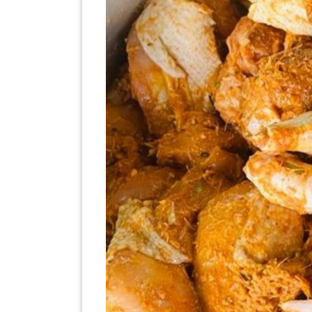
SABAH(0)
SARAWAK(2)
JOHOR(8)
MELAKA(53)
PENANG(2)
PERLIS(6)
KUALA