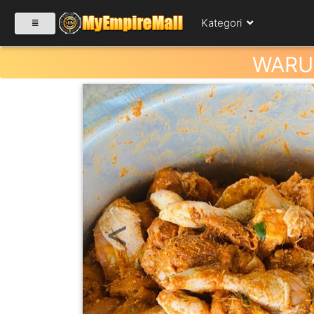
Kategori
WARU
SELECT CATEGORY
PRODUK(0)
BABIES(0)
Previous
KESIHATAN(80)
PERNIAGAAN
RUNCIT(1)