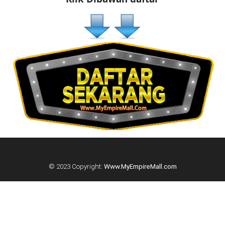
KUALA
LUMPUR(16)
PUTRAJAYA(9)
LABUAN(2)
MALAYSIA(82)
INDONESIA(1)
© 2023 Copyright:
Www.MyEmpireMall.com
SINGAPORE(0)