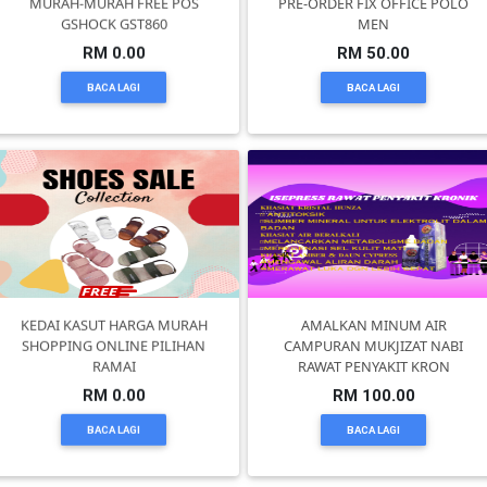
MURAH-MURAH FREE POS
PRE-ORDER FIX OFFICE POLO
GSHOCK GST860
MEN
SELANGOR(37)
RM 0.00
RM 50.00
BACA LAGI
BACA LAGI
PAHANG(13)
KELANTAN(22)
PERAK(41)
KEDAI KASUT HARGA MURAH
AMALKAN MINUM AIR
NEGERI
SHOPPING ONLINE PILIHAN
CAMPURAN MUKJIZAT NABI
SEMBILAN(10)
RAMAI
RAWAT PENYAKIT KRON
RM 0.00
RM 100.00
KEDAH(13)
BACA LAGI
BACA LAGI