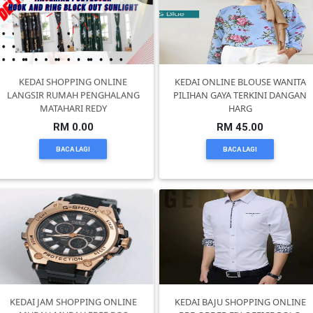
PEKERJAAN(0)
SERVIS(17)
KEDAI SHOPPING ONLINE
KEDAI ONLINE BLOUSE WANITA
LANGSIR RUMAH PENGHALANG
PILIHAN GAYA TERKINI DANGAN
MATAHARI REDY
HARG
HARTA
RM 0.00
RM 45.00
BENDA(1)
BACA LAGI
BACA LAGI
LAIN-
LAIN
KEPERLUAN(16)
SELECT
NEGERI
KEDAI JAM SHOPPING ONLINE
KEDAI BAJU SHOPPING ONLINE