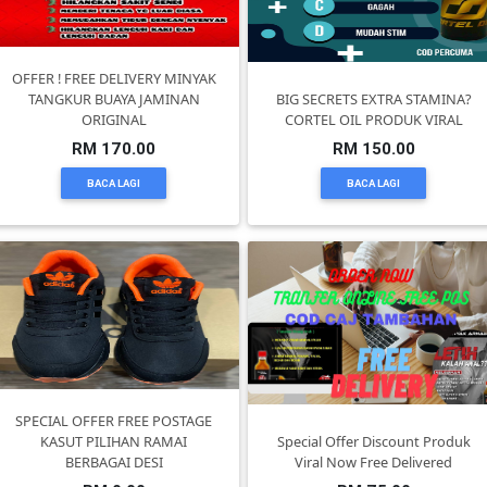
DAN
INFAK(0)
OFFER ! FREE DELIVERY MINYAK
TANGKUR BUAYA JAMINAN
BIG SECRETS EXTRA STAMINA?
TUDUNG(0)
ORIGINAL
CORTEL OIL PRODUK VIRAL
RM 170.00
RM 150.00
ARTIKEL(14)
BACA LAGI
BACA LAGI
PEMBORONG(2)
PRODUK
DIGITAL(29)
MAKANAN(25)
SPECIAL OFFER FREE POSTAGE
KASUT PILIHAN RAMAI
Special Offer Discount Produk
BERBAGAI DESI
Viral Now Free Delivered
PERNIAGAAN(41)