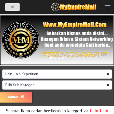
SELECT
CATEGORY
Previous
Next
PRODUK(0)
BABIES(0)
KESIHATAN(80)
SUBMIT
PERNIAGAAN
Senarai iklan carian berdasarkan kategori >>
Lain-Lain
RUNCIT(1)