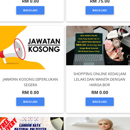
RM 0.00
RM 75.00
BACA LAGI
BACA LAGI
KENDERAAN(6)
ELEKTRONIK(5)
SUKAN/HOBI(2)
PERCUTIAN
SHOPPING ONLINE KEDAI JAM
JAWATAN KOSONG DIPERLUKAN
LELAKI DAN WANITA DENGAN
&
SEGERA
HARGA BOR
PELANCONGAN(1)
RM 0.00
RM 0.00
BACA LAGI
BACA LAGI
RUMAH
&
BARANG
PERIBADI(4)