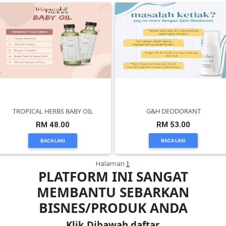
TERENGGANU(12)
SABAH(0)
SARAWAK(2)
TROPICAL HERBS BABY OIL
G&H DEODORANT
JOHOR(8)
RM 48.00
RM 53.00
BACA LAGI
BACA LAGI
MELAKA(53)
Halaman
1
PLATFORM INI SANGAT
PENANG(2)
MEMBANTU SEBARKAN
BISNES/PRODUK ANDA
PERLIS(6)
Klik Dibawah daftar