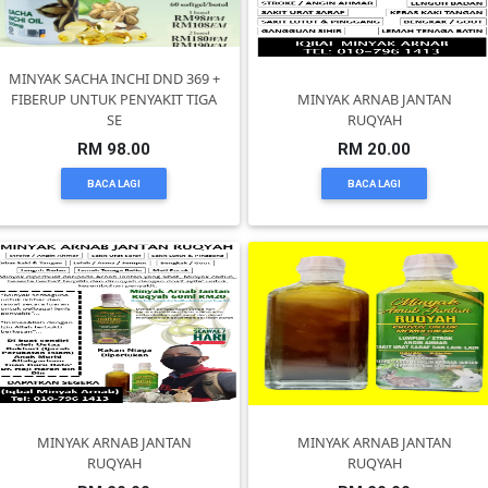
DAN
INFAK(0)
MINYAK SACHA INCHI DND 369 +
FIBERUP UNTUK PENYAKIT TIGA
MINYAK ARNAB JANTAN
TUDUNG(0)
SE
RUQYAH
RM 98.00
RM 20.00
ARTIKEL(14)
BACA LAGI
BACA LAGI
PEMBORONG(2)
PRODUK
DIGITAL(29)
MAKANAN(25)
MINYAK ARNAB JANTAN
MINYAK ARNAB JANTAN
RUQYAH
RUQYAH
PERNIAGAAN(41)