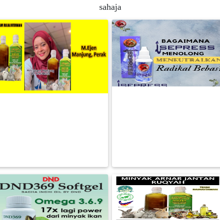
sahaja
FESYEN
WANITA(0)
KECANTIKAN(7)
FESYEN
RAWAT DAN SELESAIKAN
LELAKI(0)
MINYAK ARNAB JANTAN
MASALAH KESIHATAN ANDA
RUQYAH MANJUNG PERAK
HANYA DALAM BEB
MINYAK
RM 20.00
RM 85.00
WANGI(8)
BACA LAGI
BACA LAGI
PENDIDIKAN(19)
DERMA