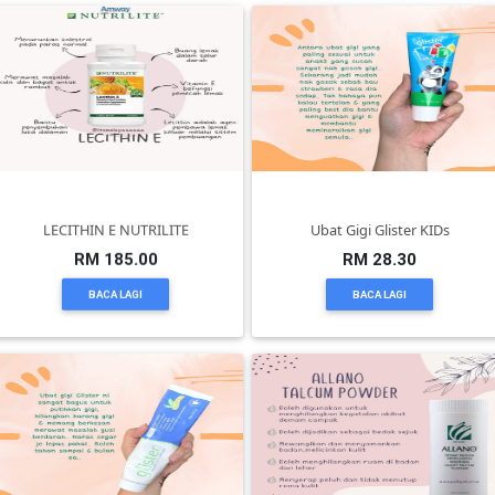
TERENGGANU(12)
SABAH(0)
SARAWAK(2)
LECITHIN E NUTRILITE
Ubat Gigi Glister KIDs
JOHOR(8)
RM 185.00
RM 28.30
BACA LAGI
BACA LAGI
MELAKA(53)
PENANG(2)
PERLIS(6)