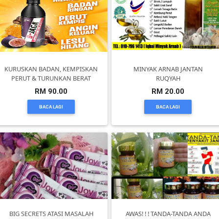
PEKERJAAN(0)
SERVIS(17)
KURUSKAN BADAN, KEMPISKAN
MINYAK ARNAB JANTAN
PERUT & TURUNKAN BERAT
RUQYAH
HARTA
RM 90.00
RM 20.00
BENDA(1)
BACA LAGI
BACA LAGI
LAIN-
LAIN
KEPERLUAN(16)
SELECT
NEGERI
BIG SECRETS ATASI MASALAH
AWAS! ! ! TANDA-TANDA ANDA