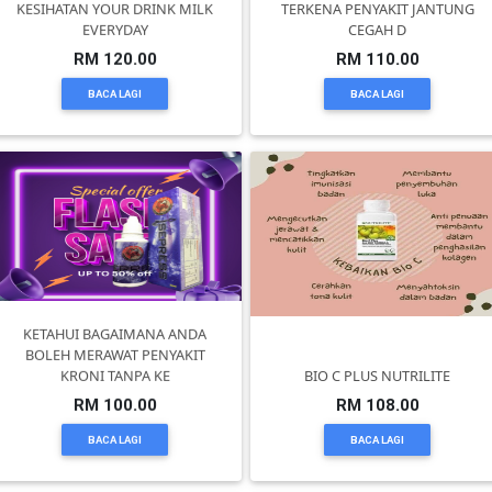
KESIHATAN YOUR DRINK MILK
TERKENA PENYAKIT JANTUNG
EVERYDAY
CEGAH D
SELANGOR(37)
RM 120.00
RM 110.00
BACA LAGI
BACA LAGI
PAHANG(13)
KELANTAN(22)
PERAK(41)
KETAHUI BAGAIMANA ANDA
NEGERI
BOLEH MERAWAT PENYAKIT
SEMBILAN(10)
KRONI TANPA KE
BIO C PLUS NUTRILITE
RM 100.00
RM 108.00
KEDAH(13)
BACA LAGI
BACA LAGI