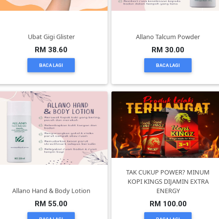
KUALA
LUMPUR(16)
Ubat Gigi Glister
Allano Talcum Powder
RM 38.60
RM 30.00
PUTRAJAYA(9)
BACA LAGI
BACA LAGI
LABUAN(2)
MALAYSIA(82)
INDONESIA(1)
TAK CUKUP POWER? MINUM
KOPI KINGS DIJAMIN EXTRA
Allano Hand & Body Lotion
ENERGY
SINGAPORE(0)
RM 55.00
RM 100.00