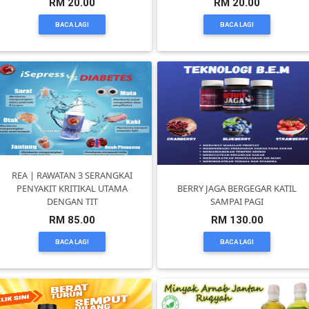
RM 20.00
RM 20.00
BACA LAGI
BACA LAGI
KENDERAAN(6)
ELEKTRONIK(5)
SUKAN/HOBI(2)
PERCUTIAN
REA | RAWATAN 3 SERANGKAI
PENYAKIT KRITIKAL UTAMA
BERRY JAGA BERGEGAR KATIL
&
DENGAN TIT
SAMPAI PAGI
PELANCONGAN(1)
RM 85.00
RM 130.00
BACA LAGI
BACA LAGI
RUMAH
&
BARANG
PERIBADI(4)