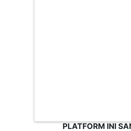
SABAH(0)
SARAWAK(2)
JOHOR(8)
MELAKA(53)
PENANG(2)
PERLIS(6)
PLATFORM INI S
KUALA