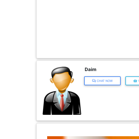
FESYEN
WANITA(0)
KECANTIKAN(7)
FESYEN
LELAKI(0)
Daim
CHAT NOW
V
MINYAK
WANGI(8)
PENDIDIKAN(19)
DERMA
DAN