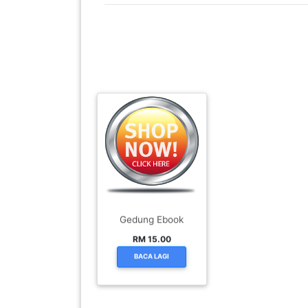
PEKERJAAN(0)
SERVIS(17)
HARTA
BENDA(1)
LAIN-
LAIN
KEPERLUAN(16)
Gedung Ebook
RM 15.00
SELECT NEGERI
BACA LAGI
SELANGOR(37)