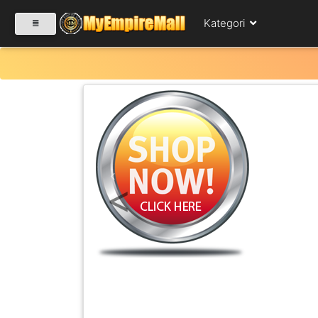
Kategori
SELECT CATEGORY
PRODUK(0)
Previous
BABIES(0)
KESIHATAN(80)
PERNIAGAAN
RUNCIT(1)