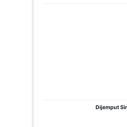
PAHANG(13)
KELANTAN(22)
PERAK(41)
NEGERI
SEMBILAN(10)
KEDAH(13)
Dijemput Si
TERENGGANU(12)