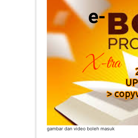
INFAK(0)
TUDUNG(0)
ARTIKEL(14)
PEMBORONG(2)
PRODUK
DIGITAL(29)
MAKANAN(25)
gambar dan video boleh masuk
PERNIAGAAN(41)