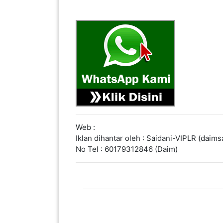
KENDERAAN(6)
ELEKTRONIK(5)
SUKAN/HOBI(2)
PERCUTIAN
&
Web :
PELANCONGAN(1)
Iklan dihantar oleh : Saidani-VIPLR (daim
No Tel : 60179312846 (Daim)
RUMAH
&
BARANG
PERIBADI(4)